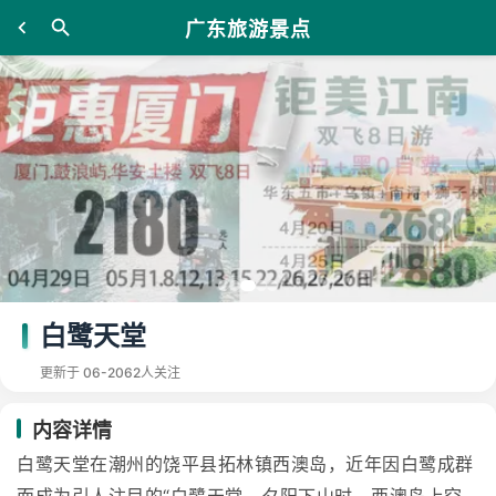
广东旅游景点
白鹭天堂
更新于 06-20
62人关注
内容详情
白鹭天堂在潮州的饶平县拓林镇西澳岛，近年因白鹭成群