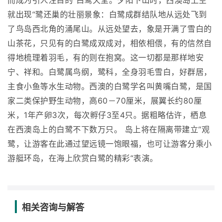
而成为引人注目的“白鹭天堂。夕阳下山时，西澳岛上空
就出现“鹭还巢的壮丽景象：白鹭成群结队地从远处飞到
了鸟岛西北角的涌尾山。从远处望去，象是开满了雪白的
山茶花，只见有的白鹭成双成对，相依相偎，有的信然自
得地梳理着羽毛，有的则在抱窝。这一切都是那样地安
宁、祥和。白鹭属鸟纲，鹭科，全身羽毛雪白，好群居，
主食小鱼等水生动物。西澳的白鹭学名叫黄嘴白鹭，是国
家二类保护野生动物，高60－70厘米，展翼长约80厘
米，1年产卵3次，每次孵仔3至4只。据粗略估许，栖息
在西澳岛上的白鹭不下数万只。 岛上将在隔离带建立“观
鹭，让游客在此通过望远镜一饱眼福，也可让游客分乘小
游艇环岛，在海上欣赏白鹭的精彩“表演。
相关咨询与解答