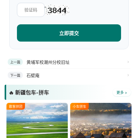
立即提交
黄埔军校潮州分校旧址
上一篇
石壁庵
下一篇
🔥 新疆包车-拼车
更多 >
散客拼团
小车拼车