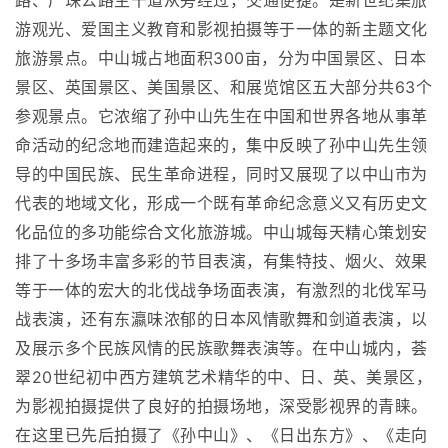
路、广珠公路主干道从旁经过，交通便捷。是新世纪集旅
游观光、爱国主义教育和影视拍摄等于一体的新主题文化
旅游景点。中山城占地面积300亩，分为中国景区、日本
景区、英国景区、美国景区、和展览馆区五大部分共63个
参观景点。它浓缩了孙中山先生在中国和世界各地从事革
命活动的纪念地而建造起来的，集中反映了孙中山先生领
导的中国民族、民生革命进程，同时又展现了以中山市为
代表的地域文化，形成一个既有革命纪念意义又有历史文
化品位的多功能综合文化旅游城。中山城每天精心策划安
排了十多场丰富多彩的节目表演，有集特技、烟火、效果
等于一体的宏大的北伐战争场面表演，有激烈的北伐军马
战表演，还有东瀛味浓郁的日本风情歌舞和剑道表演，以
及展示多个民族风情的民族歌舞表演等。在中山城内，荟
翠20世纪初中西方建筑艺术精华的中、日、英、美景区，
为影视拍摄提供了良好的拍摄场地，深受影视界的青睐。
在这里已先后拍摄了《孙中山》、《日出东方》、《走向