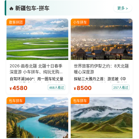
🔥 新疆包车-拼车
更多 >
散客拼团
小车拼车
2026·画卷北疆 北疆十日春季
世界旅客的伊犁之约：8天北疆
深度游 小车拼车、纯玩无购
暖心深度游
物！
自驾环湖360°：用一圈车轮丈量
探秘三大雅丹之首：游览被《中
“大西洋最后一滴眼泪”的极致蔚
国国家地理》评选为“中国最美的
4580
8500
468人看过
257人看过
¥
¥
蓝。 赛湖旅拍：甄选多款风格服
三大雅丹”第一名的克拉玛依魔鬼
饰，9张精修美照，定格赛里木湖
城。 中国第一村：探访仅存的图
绝美瞬间。 赛湖坦克300跟车视
瓦人最大村落——禾木村，欣赏
包车拼车
包车拼车
频：专业摄影师...
晨雾与小木...