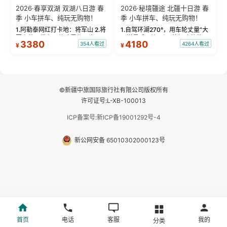
2026·春享双湖 双湖八日游 春
2026·秘境疆途 北疆十日游 春
季 小车拼车、纯玩无购物！
季 小车拼车、纯玩无购物！
1.阿勒泰网红打卡地：将军山 2.将
1.自驾环湖270°，用车轮丈量“大
军山落日缆车，体验雪都风光 3.
西洋最后一滴眼泪”的极致蔚蓝，
3380
4180
354人看过
4264人看过
¥
¥
将军山，夕阳派对，蹦迪party 4.
让雪山、花海与深邃湖水在转弯
自驾赛里木湖360°环湖 5.二进赛
间连成自由的画卷。 2.特别赠送
湖随心游，邂逅湖畔日出浪漫...
那拉提景区3公里内，落地窗三钻
民宿 3.那...
©新疆中旅国际旅行社有限公司版权所有
许可证号:L-XB-100013
ICP备案号:新ICP备19001292号-4
新公网安备 65010302000123号
首页
电话
客服
我的
分类