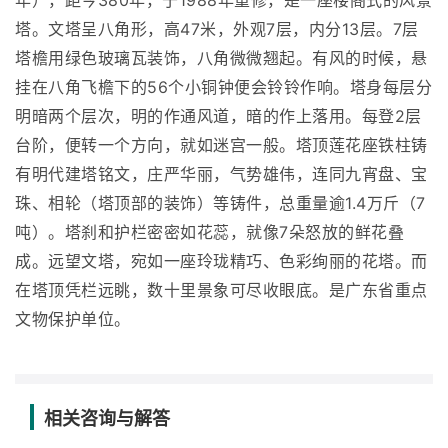
年），距今380年，于1988年重修，是一座楼阁式的风景
塔。文塔呈八角形，高47米，外观7层，内分13层。7层
塔檐用绿色玻璃瓦装饰，八角微微翘起。有风的时候，悬
挂在八角飞檐下的56个小铜钟便会铃铃作响。塔身每层分
明暗两个层次，明的作通风道，暗的作上落用。每登2层
台阶，便转一个方向，就如迷宫一般。塔顶莲花座铁柱铸
有明代建塔铭文，庄严华丽，气势雄伟，连同九宵盘、宝
珠、相轮（塔顶部的装饰）等铸件，总重量逾1.4万斤（7
吨）。塔刹和护栏密密如花蕊，就像7朵怒放的鲜花叠
成。远望文塔，宛如一座玲珑精巧、色彩绚丽的花塔。而
在塔顶凭栏远眺，数十里景象可尽收眼底。是广东省重点
文物保护单位。
相关咨询与解答