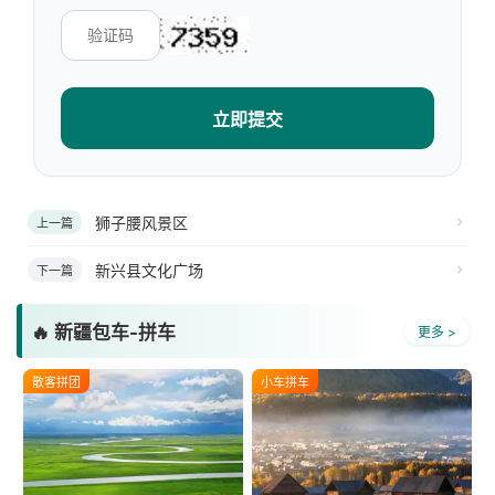
立即提交
狮子腰风景区
上一篇
新兴县文化广场
下一篇
🔥 新疆包车-拼车
更多 >
散客拼团
小车拼车