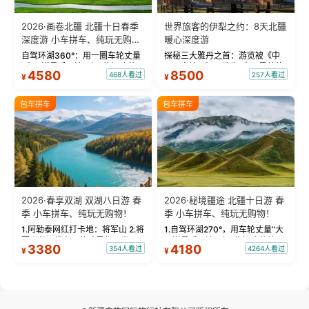
2026·画卷北疆 北疆十日春季
世界旅客的伊犁之约：8天北疆
深度游 小车拼车、纯玩无购
暖心深度游
物！
自驾环湖360°：用一圈车轮丈量
探秘三大雅丹之首：游览被《中
“大西洋最后一滴眼泪”的极致蔚
国国家地理》评选为“中国最美的
4580
8500
468人看过
257人看过
¥
¥
蓝。 赛湖旅拍：甄选多款风格服
三大雅丹”第一名的克拉玛依魔鬼
饰，9张精修美照，定格赛里木湖
城。 中国第一村：探访仅存的图
绝美瞬间。 赛湖坦克300跟车视
瓦人最大村落——禾木村，欣赏
包车拼车
包车拼车
频：专业摄影师...
晨雾与小木...
2026·春享双湖 双湖八日游 春
2026·秘境疆途 北疆十日游 春
季 小车拼车、纯玩无购物！
季 小车拼车、纯玩无购物！
1.阿勒泰网红打卡地：将军山 2.将
1.自驾环湖270°，用车轮丈量“大
军山落日缆车，体验雪都风光 3.
西洋最后一滴眼泪”的极致蔚蓝，
3380
4180
354人看过
4264人看过
¥
¥
将军山，夕阳派对，蹦迪party 4.
让雪山、花海与深邃湖水在转弯
自驾赛里木湖360°环湖 5.二进赛
间连成自由的画卷。 2.特别赠送
湖随心游，邂逅湖畔日出浪漫...
那拉提景区3公里内，落地窗三钻
民宿 3.那...