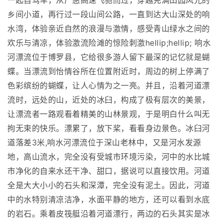
一起自驾车，从广惠高速飞驰而过，穿越充满田园风光的
乡间小道，再行过一段山间公路，一直到达大山深处的响
水湾，体验亲近自然的浪漫与激情，感受青山绿水之间的
欢乐与清凉，体验激流险滩的惊险刺激hellip;hellip; 响水
河漂流位于博罗县，它给很多游人留下最深的记忆就是蝴
蝶。当漂流到怡情谷所在位置附近时，周边的树上停满了
色彩缤纷的蝴蝶，让人心情为之一亮。并且，沿着河道漂
流时，远处的山，近处的冰臼，构成了极有层次的美景，
让漂流者一路观看着精美的山林景观，于是明白什么叫无
拘无束的快乐。漂累了，放下桨，看看身边景色。冰臼河
道落差3米,响水河漂流位于深山老林中，又是河水发源
地，高山流水，完全没有受城市环境污染，河中的水比城
市净化的自来水还干净、甜口，据说可以直接饮用。河道
全是大大小小的石头和深潭，完全没有泥土。因此，河道
中的水特别清凉洁净，水面平静的地方，还可以看到水底
的岩石。乘着皮筏艇沿着河道漂行，两边的石头其实是冰