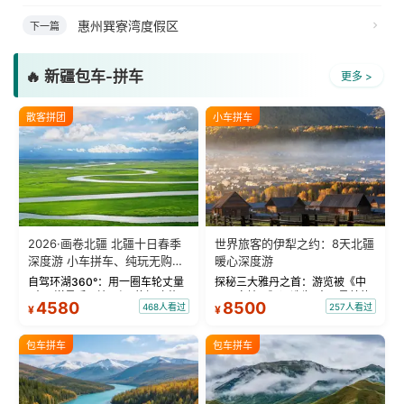
惠州巽寮湾度假区
下一篇
🔥 新疆包车-拼车
更多 >
散客拼团
小车拼车
2026·画卷北疆 北疆十日春季
世界旅客的伊犁之约：8天北疆
深度游 小车拼车、纯玩无购
暖心深度游
物！
自驾环湖360°：用一圈车轮丈量
探秘三大雅丹之首：游览被《中
“大西洋最后一滴眼泪”的极致蔚
国国家地理》评选为“中国最美的
4580
8500
468人看过
257人看过
¥
¥
蓝。 赛湖旅拍：甄选多款风格服
三大雅丹”第一名的克拉玛依魔鬼
饰，9张精修美照，定格赛里木湖
城。 中国第一村：探访仅存的图
绝美瞬间。 赛湖坦克300跟车视
瓦人最大村落——禾木村，欣赏
包车拼车
包车拼车
频：专业摄影师...
晨雾与小木...