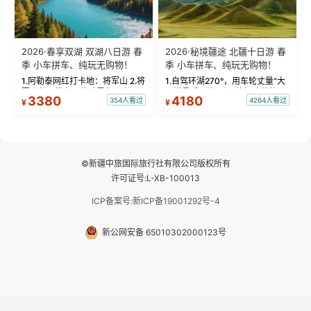
2026·春享双湖 双湖八日游 春
2026·秘境疆途 北疆十日游 春
季 小车拼车、纯玩无购物！
季 小车拼车、纯玩无购物！
1.阿勒泰网红打卡地：将军山 2.将
1.自驾环湖270°，用车轮丈量“大
军山落日缆车，体验雪都风光 3.
西洋最后一滴眼泪”的极致蔚蓝，
3380
4180
354人看过
4264人看过
¥
¥
将军山，夕阳派对，蹦迪party 4.
让雪山、花海与深邃湖水在转弯
自驾赛里木湖360°环湖 5.二进赛
间连成自由的画卷。 2.特别赠送
湖随心游，邂逅湖畔日出浪漫...
那拉提景区3公里内，落地窗三钻
民宿 3.那...
©新疆中旅国际旅行社有限公司版权所有
许可证号:L-XB-100013
ICP备案号:新ICP备19001292号-4
新公网安备 65010302000123号