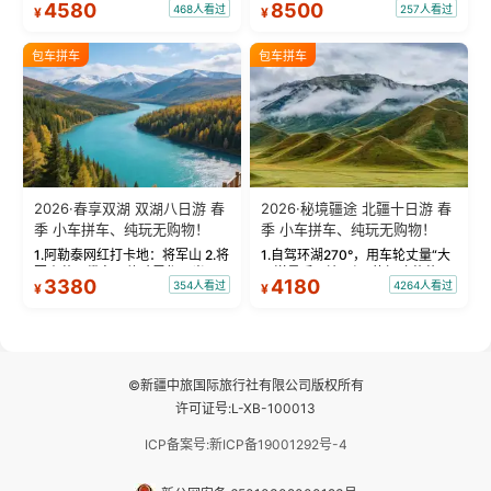
4580
8500
468人看过
257人看过
¥
¥
蓝。 赛湖旅拍：甄选多款风格服
三大雅丹”第一名的克拉玛依魔鬼
饰，9张精修美照，定格赛里木湖
城。 中国第一村：探访仅存的图
绝美瞬间。 赛湖坦克300跟车视
瓦人最大村落——禾木村，欣赏
包车拼车
包车拼车
频：专业摄影师...
晨雾与小木...
2026·春享双湖 双湖八日游 春
2026·秘境疆途 北疆十日游 春
季 小车拼车、纯玩无购物！
季 小车拼车、纯玩无购物！
1.阿勒泰网红打卡地：将军山 2.将
1.自驾环湖270°，用车轮丈量“大
军山落日缆车，体验雪都风光 3.
西洋最后一滴眼泪”的极致蔚蓝，
3380
4180
354人看过
4264人看过
¥
¥
将军山，夕阳派对，蹦迪party 4.
让雪山、花海与深邃湖水在转弯
自驾赛里木湖360°环湖 5.二进赛
间连成自由的画卷。 2.特别赠送
湖随心游，邂逅湖畔日出浪漫...
那拉提景区3公里内，落地窗三钻
民宿 3.那...
©新疆中旅国际旅行社有限公司版权所有
许可证号:L-XB-100013
ICP备案号:新ICP备19001292号-4