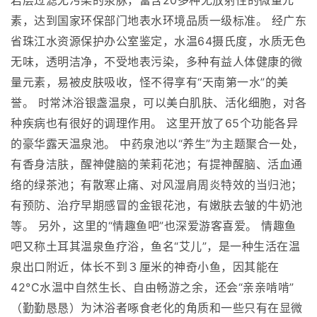
岩层过滤无污染的泉脉，富含20多种无放射性的微量元
素，达到国家环保部门地表水环境品质一级标准。 经广东
省珠江水资源保护办公室鉴定，水温64摄氏度，水质无色
无味，透明洁净，不受地表污染，多种有益人体健康的微
量元素，易被皮肤吸收，怪不得享有“天南第一水”的美
誉。 时常沐浴银盏温泉，可以美白肌肤、活化细胞，对各
种疾病也有很好的调理作用。 这里开放了65个功能各异
的豪华露天温泉池。 中药泉池以“养生”为主题聚合一处，
有香身洁肤，醒神健脑的茉莉花池；有提神醒脑、活血通
络的绿茶池；有散寒止痛、对风湿肩周炎特效的当归池；
有预防、治疗早期感冒的金银花池，有嫩肤去皱的牛奶池
等。 另外，这里的“情趣鱼吧”也深爱游客喜爱。 情趣鱼
吧又称土耳其温泉鱼疗浴，鱼名“艾儿”，是一种生活在温
泉出口附近，体长不到３厘米的神奇小鱼，因其能在
42°C水温中自然生长、自由畅游之余，还会“亲亲啃啃”
（勤勤恳恳）为沐浴者啄食老化的角质和一些只有在显微