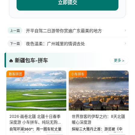
立即提交
开平自驾二日游带你赏遍广东最美的地方
上一篇
夜色温柔：广州城里的情调去处
下一篇
🔥 新疆包车-拼车
更多 >
散客拼团
小车拼车
2026·画卷北疆 北疆十日春季
世界旅客的伊犁之约：8天北疆
深度游 小车拼车、纯玩无购
暖心深度游
物！
自驾环湖360°：用一圈车轮丈量
探秘三大雅丹之首：游览被《中
“大西洋最后一滴眼泪”的极致蔚
国国家地理》评选为“中国最美的