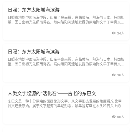
日照：东方太阳城海滨游
日照市地处中国沿海中段，山东半岛南翼，东临黄海，隔海与日本、韩国相
望，因日出初光先照而得名。境内陵阳河遗址发掘的原始陶文早于甲骨文1
000多年，为我国文字始祖。龙山文化的典型代表两城遗址被誉为亚洲最早
的城
34人
日照：东方太阳城海滨游
日照市地处中国沿海中段，山东半岛南翼，东临黄海，隔海与日本、韩国相
望，因日出初光先照而得名。境内陵阳河遗址发掘的原始陶文早于甲骨文1
000多年，为我国文字始祖。龙山文化的典型代表两城遗址被誉为亚洲最早
的城
36人
人类文字起源的“活化石”——古老的东巴文
东巴文是一种十分原始的图画象形文字，从文字形态发展的角度看,它比甲
骨文还要原始，属于文字起源的早期形态，最早是写画在木头和石头上的符
号图象，后来发明了纸，才把这些符号图象写在纸上，成为东巴文经典。
80人