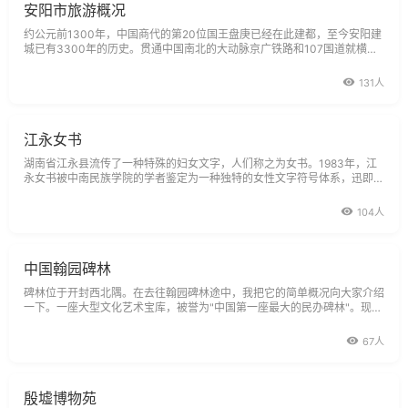
安阳市旅游概况
约公元前1300年，中国商代的第20位国王盘庚已经在此建都，至今安阳建
城已有3300年的历史。贯通中国南北的大动脉京广铁路和107国道就横跨
在刚刚发现的商代古城之中。在3000多年前的中国先秦时代，先民们就已
经在这里
131人
江永女书
湖南省江永县流传了一种特殊的妇女文字，人们称之为女书。1983年，江
永女书被中南民族学院的学者鉴定为一种独特的女性文字符号体系，迅即引
起中外学者的广泛关注。女书只在江永县江圩乡部分妇女中流传，它是靠母
传女、老传少，一代代传下来的。女书形体奇特，
104人
中国翰园碑林
碑林位于开封西北隅。在去往翰园碑林途中，我把它的简单概况向大家介绍
一下。一座大型文化艺术宝库，被誉为"中国第一座最大的民办碑林"。现在
我们来到了翰园碑林。走过雄伟高大的仿宋建筑牌楼，矗立在我们面前的是
人文始祖轩辕黄帝塑像。塑像高17米，重20吨。黄帝姬姓，号轩辕氏，也
67人
叫有熊氏，他生活
殷墟博物苑