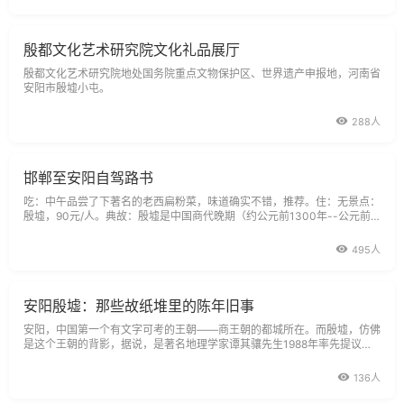
殷都文化艺术研究院文化礼品展厅
殷都文化艺术研究院地处国务院重点文物保护区、世界遗产申报地，河南省
安阳市殷墟小屯。
288人
邯郸至安阳自驾路书
吃：中午品尝了下著名的老西扁粉菜，味道确实不错，推荐。住：无景点：
殷墟，90元/人。典故：殷墟是中国商代晚期（约公元前1300年--公元前1
046年）的都城遗址，为中华人民共和国重点文物保护单位，也是人类历史
文化遗产中重要的组成部分。安阳殷墟是中国第一个有文字记载并经甲骨文
495人
及考古发掘所证实的商代晚
安阳殷墟：那些故纸堆里的陈年旧事
安阳，中国第一个有文字可考的王朝——商王朝的都城所在。而殷墟，仿佛
是这个王朝的背影，据说，是著名地理学家谭其骧先生1988年率先提议应
该将安阳确定为古都之一。后来“中国古都学会”的常务理事会会议将安阳市
列为了中国古都之一。这里正是诞生了足以影响整个中国历史3000年文化
136人
的重镇。作为甲骨文的诞生地