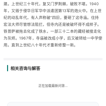
建。上世纪三十年代，复又门罗荆棘，破败不堪。1940
年，又毁于侵华日军华中派遣团第13军的炮火中。在上世
纪的动乱年代，有人声称破“四旧，要砸了这寺庙。住持
宏法大师尽管想法阻拦，但寺内还是被破坏得不成样子。
铁菩萨被拖去化成了铁水，一部三十二本的藏经被搜走化
为灰烬。1967年，寺庙被改成小学，后又被转给一中学使
用。直到上世纪八十年代才重新修整一新。
相关咨询与解答
正在加载最新问答...