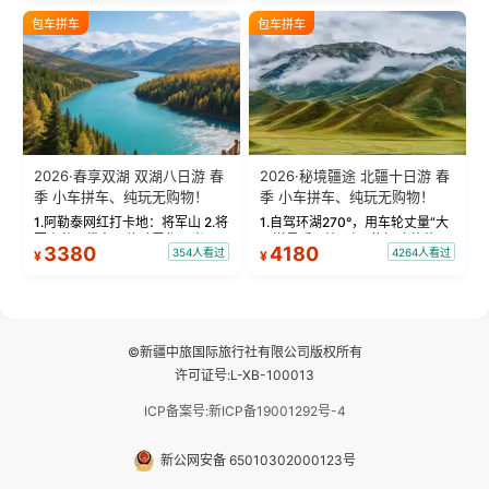
绝美瞬间。 赛湖坦克300跟车视
瓦人最大村落——禾木村，欣赏
包车拼车
包车拼车
频：专业摄影师...
晨雾与小木...
2026·春享双湖 双湖八日游 春
2026·秘境疆途 北疆十日游 春
季 小车拼车、纯玩无购物！
季 小车拼车、纯玩无购物！
1.阿勒泰网红打卡地：将军山 2.将
1.自驾环湖270°，用车轮丈量“大
军山落日缆车，体验雪都风光 3.
西洋最后一滴眼泪”的极致蔚蓝，
3380
4180
354人看过
4264人看过
¥
¥
将军山，夕阳派对，蹦迪party 4.
让雪山、花海与深邃湖水在转弯
自驾赛里木湖360°环湖 5.二进赛
间连成自由的画卷。 2.特别赠送
湖随心游，邂逅湖畔日出浪漫...
那拉提景区3公里内，落地窗三钻
民宿 3.那...
©新疆中旅国际旅行社有限公司版权所有
许可证号:L-XB-100013
ICP备案号:新ICP备19001292号-4
新公网安备 65010302000123号