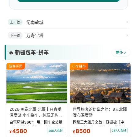
纪南故城
上一篇
万寿宝塔
下一篇
🔥 新疆包车-拼车
更多 >
散客拼团
小车拼车
2026·画卷北疆 北疆十日春季
世界旅客的伊犁之约：8天北疆
深度游 小车拼车、纯玩无购
暖心深度游
物！
自驾环湖360°：用一圈车轮丈量
探秘三大雅丹之首：游览被《中
“大西洋最后一滴眼泪”的极致蔚
国国家地理》评选为“中国最美的
4580
8500
468人看过
257人看过
¥
¥
蓝。 赛湖旅拍：甄选多款风格服
三大雅丹”第一名的克拉玛依魔鬼
饰，9张精修美照，定格赛里木湖
城。 中国第一村：探访仅存的图