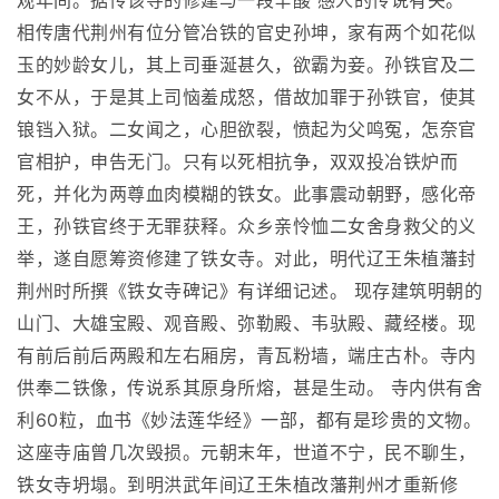
观年间。据传该寺的修建与一段辛酸 感人的传说有关。
相传唐代荆州有位分管冶铁的官史孙坤，家有两个如花似
玉的妙龄女儿，其上司垂涎甚久，欲霸为妾。孙铁官及二
女不从，于是其上司恼羞成怒，借故加罪于孙铁官，使其
锒铛入狱。二女闻之，心胆欲裂，愤起为父鸣冤，怎奈官
官相护，申告无门。只有以死相抗争，双双投冶铁炉而
死，并化为两尊血肉模糊的铁女。此事震动朝野，感化帝
王，孙铁官终于无罪获释。众乡亲怜恤二女舍身救父的义
举，遂自愿筹资修建了铁女寺。对此，明代辽王朱植藩封
荆州时所撰《铁女寺碑记》有详细记述。 现存建筑明朝的
山门、大雄宝殿、观音殿、弥勒殿、韦驮殿、藏经楼。现
有前后前后两殿和左右厢房，青瓦粉墙，端庄古朴。寺内
供奉二铁像，传说系其原身所熔，甚是生动。 寺内供有舍
利60粒，血书《妙法莲华经》一部，都有是珍贵的文物。
这座寺庙曾几次毁损。元朝末年，世道不宁，民不聊生，
铁女寺坍塌。到明洪武年间辽王朱植改藩荆州才重新修