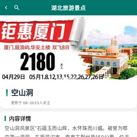
湖北旅游景点
空山洞
更新于 06-20
33人关注
内容详情
空山洞风景区“石蕴玉而山辉，水怀珠而川媚。被誉为鄂