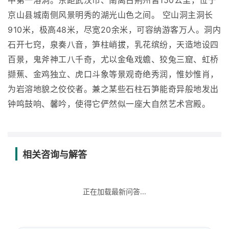
中第一溶洞。东距武汉市、南离古荆州皆150公里，位于
京山县城南侧风景明秀的湖光山色之间。 空山洞主洞长
910米，极高48米，尽宽20余米，可容纳游客万人。洞内
石开七窍，泉奏八音，笋柱峭拔，乳花缤纷，天造地设四
百景，鬼斧神工八千奇，尤以金龟戏蟾、狡兔三窟、虹桥
撷蕉、金鸡独立、虎口斗象等景观奇绝秀润，惟妙惟肖，
为岩溶地貌之佼佼者。兼之某些石柱石笋能奇异般地发出
钟鸣鼓响、馨吟，使得它俨然似一座大自然艺术宫殿。
相关咨询与解答
正在加载最新问答...