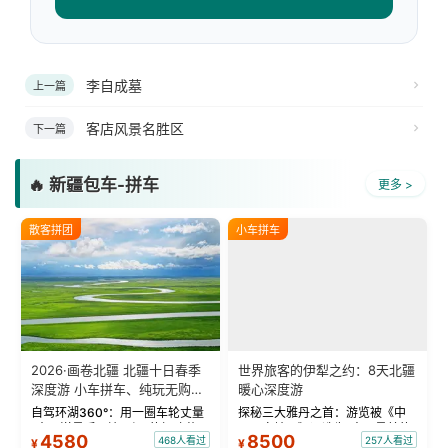
李自成墓
上一篇
客店风景名胜区
下一篇
🔥 新疆包车-拼车
更多 >
散客拼团
小车拼车
2026·画卷北疆 北疆十日春季
世界旅客的伊犁之约：8天北疆
深度游 小车拼车、纯玩无购
暖心深度游
物！
自驾环湖360°：用一圈车轮丈量
探秘三大雅丹之首：游览被《中
“大西洋最后一滴眼泪”的极致蔚
国国家地理》评选为“中国最美的
4580
8500
468人看过
257人看过
¥
¥
蓝。 赛湖旅拍：甄选多款风格服
三大雅丹”第一名的克拉玛依魔鬼