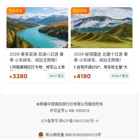
饰，9张精修美照，定格赛里木湖
城。 中国第一村：探访仅存的图
绝美瞬间。 赛湖坦克300跟车视
瓦人最大村落——禾木村，欣赏
包车拼车
包车拼车
频：专业摄影师...
晨雾与小木...
2026·春享双湖 双湖八日游 春
2026·秘境疆途 北疆十日游 春
季 小车拼车、纯玩无购物！
季 小车拼车、纯玩无购物！
1.阿勒泰网红打卡地：将军山 2.将
1.自驾环湖270°，用车轮丈量“大
军山落日缆车，体验雪都风光 3.
西洋最后一滴眼泪”的极致蔚蓝，
3380
4180
354人看过
4264人看过
¥
¥
将军山，夕阳派对，蹦迪party 4.
让雪山、花海与深邃湖水在转弯
自驾赛里木湖360°环湖 5.二进赛
间连成自由的画卷。 2.特别赠送
湖随心游，邂逅湖畔日出浪漫...
那拉提景区3公里内，落地窗三钻
民宿 3.那...
©新疆中旅国际旅行社有限公司版权所有
许可证号:L-XB-100013
ICP备案号:新ICP备19001292号-4
新公网安备 65010302000123号