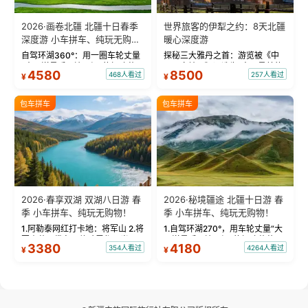
2026·画卷北疆 北疆十日春季
世界旅客的伊犁之约：8天北疆
深度游 小车拼车、纯玩无购
暖心深度游
物！
自驾环湖360°：用一圈车轮丈量
探秘三大雅丹之首：游览被《中
“大西洋最后一滴眼泪”的极致蔚
国国家地理》评选为“中国最美的
4580
8500
468人看过
257人看过
¥
¥
蓝。 赛湖旅拍：甄选多款风格服
三大雅丹”第一名的克拉玛依魔鬼
饰，9张精修美照，定格赛里木湖
城。 中国第一村：探访仅存的图
绝美瞬间。 赛湖坦克300跟车视
瓦人最大村落——禾木村，欣赏
包车拼车
包车拼车
频：专业摄影师...
晨雾与小木...
2026·春享双湖 双湖八日游 春
2026·秘境疆途 北疆十日游 春
季 小车拼车、纯玩无购物！
季 小车拼车、纯玩无购物！
1.阿勒泰网红打卡地：将军山 2.将
1.自驾环湖270°，用车轮丈量“大
军山落日缆车，体验雪都风光 3.
西洋最后一滴眼泪”的极致蔚蓝，
3380
4180
354人看过
4264人看过
¥
¥
将军山，夕阳派对，蹦迪party 4.
让雪山、花海与深邃湖水在转弯
自驾赛里木湖360°环湖 5.二进赛
间连成自由的画卷。 2.特别赠送
湖随心游，邂逅湖畔日出浪漫...
那拉提景区3公里内，落地窗三钻
民宿 3.那...