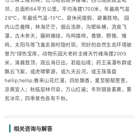
与三峡工程对峙，北与昭君故乡接壤，西与屈原故里毗
邻，总面积64平方公里。平均海拔1700米，年最高气温
28℃，年最低气温-15℃，是休闲度假、避暑胜地。 园
内山峦叠障，林海茫茫，烟云浩渺，沟壁纵横，流泉飞
瀑，古木参天，藤树缠绕，鸟鸣猿啼，香獐、野猪、雉
鸡、太阳鸟等飞禽走兽时隐时现，完好的自然生态环境被
誉为“绿色宝库，动物乐园大老岭主峰天竹峰海拔2005
米，清晨登顶，观云海日出，若临仙境；药王溪瀑布群或
飘云飞絮，或虎啸擎源，或九天云河，或玉珠落盘
hellip;hellip;春来山花烂漫，四处飘香，夏至郁郁葱葱，
凉爽宜人；秋临层林尽染，万山红遍；冬到银装素裹，雾
淞冰花，四季景色各有千秋。
相关咨询与解答