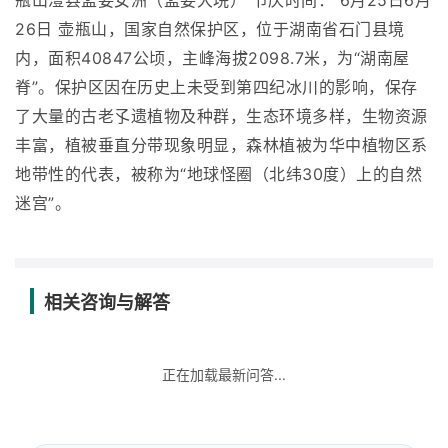
瓶山澧县孟姜女洲（孟姜大垸） 节庆时间： 6月25日6月
26日 壶瓶山，国家自然保护区，位于湖南省石门县境
内，面积40847公顷，主峰海拔2098.7米，为“湖南屋
脊”。保护区因在历史上未受到第四纪冰川的影响，保存
了大量的古老孓遗植物及种群，生态环境多样，生物资源
丰富，植被垂直分带现象明显，森林植被为华中植物区系
地带性的代表，被称为“地球怪圈（北纬30度）上的自然
迷宫”。
相关咨询与解答
正在加载最新问答...