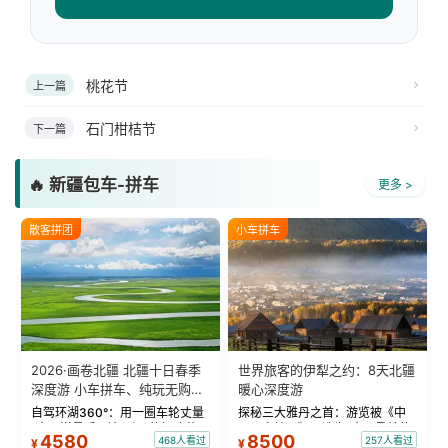
桃花节
上一篇
石门柑桔节
下一篇
🔥 新疆包车-拼车
更多 >
散客拼团
小车拼车
2026·画卷北疆 北疆十日春季
世界旅客的伊犁之约：8天北疆
深度游 小车拼车、纯玩无购
暖心深度游
物！
自驾环湖360°：用一圈车轮丈量
探秘三大雅丹之首：游览被《中
“大西洋最后一滴眼泪”的极致蔚
国国家地理》评选为“中国最美的
4580
8500
468人看过
257人看过
¥
¥
蓝。 赛湖旅拍：甄选多款风格服
三大雅丹”第一名的克拉玛依魔鬼