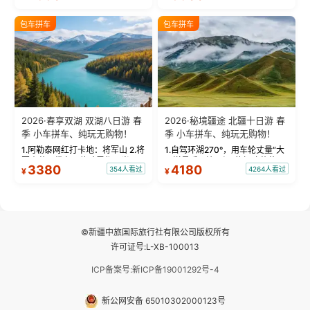
饰，9张精修美照，定格赛里木湖
城。 中国第一村：探访仅存的图
绝美瞬间。 赛湖坦克300跟车视
瓦人最大村落——禾木村，欣赏
包车拼车
包车拼车
频：专业摄影师...
晨雾与小木...
2026·春享双湖 双湖八日游 春
2026·秘境疆途 北疆十日游 春
季 小车拼车、纯玩无购物！
季 小车拼车、纯玩无购物！
1.阿勒泰网红打卡地：将军山 2.将
1.自驾环湖270°，用车轮丈量“大
军山落日缆车，体验雪都风光 3.
西洋最后一滴眼泪”的极致蔚蓝，
3380
4180
354人看过
4264人看过
¥
¥
将军山，夕阳派对，蹦迪party 4.
让雪山、花海与深邃湖水在转弯
自驾赛里木湖360°环湖 5.二进赛
间连成自由的画卷。 2.特别赠送
湖随心游，邂逅湖畔日出浪漫...
那拉提景区3公里内，落地窗三钻
民宿 3.那...
©新疆中旅国际旅行社有限公司版权所有
许可证号:L-XB-100013
ICP备案号:新ICP备19001292号-4
新公网安备 65010302000123号