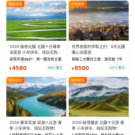
散客拼团
小车拼车
2026·画卷北疆 北疆十日春季
世界旅客的伊犁之约：8天北疆
深度游 小车拼车、纯玩无购
暖心深度游
物！
自驾环湖360°：用一圈车轮丈量
探秘三大雅丹之首：游览被《中
“大西洋最后一滴眼泪”的极致蔚
国国家地理》评选为“中国最美的
4580
8500
468人看过
257人看过
¥
¥
蓝。 赛湖旅拍：甄选多款风格服
三大雅丹”第一名的克拉玛依魔鬼
饰，9张精修美照，定格赛里木湖
城。 中国第一村：探访仅存的图
绝美瞬间。 赛湖坦克300跟车视
瓦人最大村落——禾木村，欣赏
包车拼车
包车拼车
频：专业摄影师...
晨雾与小木...
2026·春享双湖 双湖八日游 春
2026·秘境疆途 北疆十日游 春
季 小车拼车、纯玩无购物！
季 小车拼车、纯玩无购物！