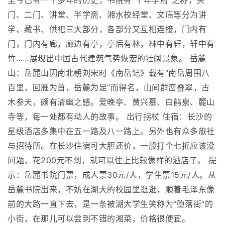
至今已有一千多年的历史，书院有“千年学府”之称，头
门、二门、讲堂、半学斋、湘水校经堂、文庙等分为讲
学、藏书、供祀三大部分，各部分又互相连接，门内有
门，门内有廊，廊边有亭，亭后有林，林中有轩，轩中有
竹……展现出中国古代建筑气势恢宏的壮阔景象。 岳麓
山：岳麓山因南北朝刘宋时《南岳记》载有“南岳周围八
百里，回雁为首，岳麓为足”而得名，山间群峦叠翠，古
木参天，颇有清幽之感。爱晚亭、黄兴墓、白鹤泉、麓山
寺等，每一处都有动人的故事。 出行拐杖 住宿：长沙的
星级酒店多集中在五一路及八一路上。另外也有众多旅社
与招待所。在长沙住宿可大胆还价，一般打个七折应该没
问题，花200元不到，就可以住上比较像样的酒店了。 提
示：岳麓书院门票，成人票30元/人，学生票15元/人。从
岳麓书院出来，不妨在湖大的校园里逛逛，顺着毛泽东像
前的大路一直下去，是一条被湖大学生笑称为“堕落街”的
小街，在那儿可以尝到不错的湘菜，价格很便宜。