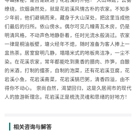
寻幽探秘，是否是跌进了花岩溪的怀抱？ 大山绵延，云雾
缭绕，炊烟袅然处，就是花岩溪风情古朴的农家。不知多
少年前，他们避祸而来，藏身于大山深处，把这里当成他
们最后的归所。依山傍水。偶尔可见几幢青瓦木房，仍是
明清风格，不动声色地静卧着，任时光流水般淌过。农家
一律是桐油板壁，塘火经年不熄，随时准备为客人捧上一
盅热茶。居室窗明几静，塌塌米式的地板亮洁净，一尘不
染。在花溪农家，常年都能吃到熏香的腊肉、炸笋，自酿
的米酒，打制的擂茶，自制的泡菜，还有花岩溪豆腐，花
岩溪小鱼，花岩溪斋菜，花岩溪锅巴粥，清香四溢，由不
得你不动心。 崇尚自然，渴望回归，这是久居闹市的现代
人的旅游新理念。花岩溪正是梳洗灵魂和思绪的好地方！
相关咨询与解答