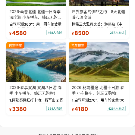
2026·画卷北疆 北疆十日春季
世界旅客的伊犁之约：8天北疆
深度游 小车拼车、纯玩无购
暖心深度游
物！
自驾环湖360°：用一圈车轮丈量
探秘三大雅丹之首：游览被《中
“大西洋最后一滴眼泪”的极致蔚
国国家地理》评选为“中国最美的
4580
8500
468人看过
257人看过
¥
¥
蓝。 赛湖旅拍：甄选多款风格服
三大雅丹”第一名的克拉玛依魔鬼
饰，9张精修美照，定格赛里木湖
城。 中国第一村：探访仅存的图
绝美瞬间。 赛湖坦克300跟车视
瓦人最大村落——禾木村，欣赏
包车拼车
包车拼车
频：专业摄影师...
晨雾与小木...
2026·春享双湖 双湖八日游 春
2026·秘境疆途 北疆十日游 春
季 小车拼车、纯玩无购物！
季 小车拼车、纯玩无购物！
1.阿勒泰网红打卡地：将军山 2.将
1.自驾环湖270°，用车轮丈量“大
军山落日缆车，体验雪都风光 3.
西洋最后一滴眼泪”的极致蔚蓝，
3380
4180
354人看过
4264人看过
¥
¥
将军山，夕阳派对，蹦迪party 4.
让雪山、花海与深邃湖水在转弯
自驾赛里木湖360°环湖 5.二进赛
间连成自由的画卷。 2.特别赠送
湖随心游，邂逅湖畔日出浪漫...
那拉提景区3公里内，落地窗三钻
民宿 3.那...