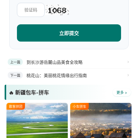
立即提交
到长沙游岳麓山品美食全攻略
上一篇
桃花山：美丽桃花情缘出行指南
下一篇
🔥 新疆包车-拼车
更多 >
散客拼团
小车拼车