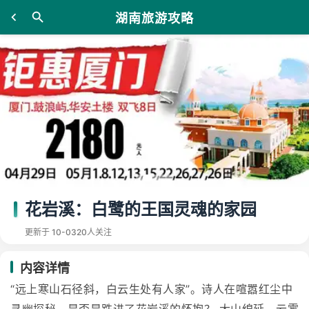
湖南旅游攻略
花岩溪：白鹭的王国灵魂的家园
更新于 10-03
20人关注
内容详情
“远上寒山石径斜，白云生处有人家”。诗人在喧嚣红尘中