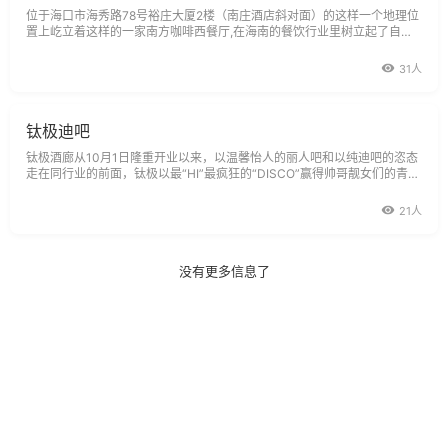
位于海口市海秀路78号裕庄大厦2楼（南庄酒店斜对面）的这样一个地理位
置上屹立着这样的一家南方咖啡西餐厅,在海南的餐饮行业里树立起了自己
的独特的饮食文化。在阳光明媚下的南方咖啡是那样的引人注目，不容您忽
视，
31人
钛极迪吧
钛极酒廊从10月1日隆重开业以来，以温馨怡人的丽人吧和以纯迪吧的恣态
走在同行业的前面，钛极以最“HI”最疯狂的“DISCO”赢得帅哥靓女们的青
咪。并且以最精彩的游戏及嘉宾表演和浪漫怡人的“FOX”时间伴随大家度过
21人
没有更多信息了