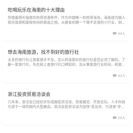
吃喝玩乐在海南的十大理由
凭借着得天独厚的热带资源条件，作为中国唯一的热带海岛，海南成为国人
观光旅游和度假休闲的首选之地。从建省初期一个微不足道的小行业，到现
在发展成为引领第三产业的龙头产业，海南旅游业20年间实现了跨越式发
展。
44人
想去海南旅游，找不到好的旅行社
太多的旅行社让旅客措手不及，怎么样选家好的旅行社是您必须了解的。了
解一家旅行社，先在网上查旅行社口碑如何，及从事旅游行业时间，和旅行
社的背景等等。下面是我们中国旅行社的简介，希望对您有帮助！中国旅行
社始建于1949年11月，是新中国的第一家旅行社。中国旅行社总社作为全
43人
国中旅社的龙头企业，经过五十多年
浙江投资贸易洽谈会
几年来，浙洽会已经初步形成融投资洽谈、贸易展览、开放论坛、人才科技
引进于一体的国内大型展会。浙洽会投资洽谈为加快“走出去、引进来”步
伐，强化行业推介、项目洽谈、突出双向投资等功能，探索投资洽谈新形
式，
20人