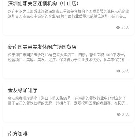
深圳仙娜美容连锁机构（中山店）
欢迎有识之士加盟或连锁深圳市五星级美容机构全国质量服务诚信示范企业
深圳百万市民心中诚信的企业/品牌全国行业质量示范单位深圳市放心美容
企业深圳首届放心美容院面部护理
42人
新南国美容美发休闲广场国贸店
位于海口市国贸玉沙路13号喜来大酒店三、四楼，营业面积1600平方米。
经营项目：美容、美发、足疗、保剑得力于专业技术优势，多年来保持相当
稳定的顾客群体，在本行业国贸地区竞争白热化的市场现状，一直坚挺于
57人
金友缘咖啡厅
金友缘咖啡厅落座于海口市蓝天路59号，在海南的餐饮行业中已树立起了
属于自己的餐饮独特的品牌，并拥有了一定规模和固定的老顾客，在阳光明
媚下的金友缘咖啡厅这几个大字非常的夺目，让您无法无视的存在。当您走
进
21人
南方咖啡