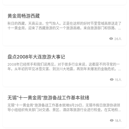
黄金周畅游西藏
秋日的西藏，天高云淡，空气怡人。正是在这样的好时节里雪域高原送走了
十一黄金周，迎来了西藏旅游的又一个旅游高峰。来自旅游部门和铁路、航
空、宾馆、饭店等多方面的数据反映，今年的十一黄金周，前来西藏观光旅
游的国内外游客数量持续攀升，旅游行业及相关产业实现了双赢。ldquo
26人
盘点2008年大连旅游大事记
2008年已经挥手和我们说再见，对于很多行业来说，这都是不同寻常的一
年。从年初的罕见冰雪灾害、到汶川大地震，再到年末爆发的金融危机，这
一切都给2008年赋予了更为深刻的含义。而对于旅游业，去年更是充满了
不确定
15人
无锡“十一黄金周”旅游备战工作基本就绪
无锡“十一黄金周”旅游备战工作基本就绪9月29日，无锡市假日旅游协调领
导小组组织有关部门对交通、景区、酒店等旅游行业进行检查。在实地检查
并听取汇报后，无锡市委常委、宣传部长、市旅游发展领导小组组长王立人
强
18人