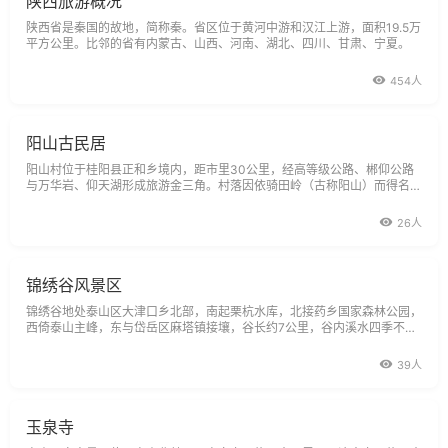
陕西旅游概况
陕西省是秦国的故地，简称秦。省区位于黄河中游和汉江上游，面积19.5万
平方公里。比邻的省有内蒙古、山西、河南、湖北、四川、甘肃、宁夏。
454人
阳山古民居
阳山村位于桂阳县正和乡境内，距市里30公里，经高等级公路、郴仰公路
与万华岩、仰天湖形成旅游金三角。村落因依骑田岭（古称阳山）而得名。
这里青山环绕、秀水萦回，颇类《桃花源记》所述之境界。自明初迁始祖而
定，子孙繁衍，聚族而居，已逾600余年。村落始建于弘治年间（1497
26人
年），成于康乾盛世，而盛于道光
锦绣谷风景区
锦绣谷地处泰山区大津口乡北部，南起栗杭水库，北接药乡国家森林公园，
西倚泰山主峰，东与岱岳区麻塔镇接壤，谷长约7公里，谷内溪水四季不
断，彩石、奇石星罗棋布，花草树木葱茏繁茂，空气清新怡人。谷内有黄花
涧、钓鱼台、彩石溪、姊妹树、映碧湖、一山石等自然景观，春可踏青，赏
39人
黄花绿柳；夏好避暑，
玉泉寺