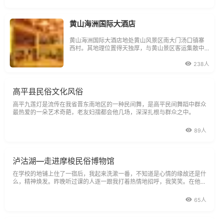
黄山海洲国际大酒店
黄山海洲国际大酒店地处黄山风景区南大门汤口镇寨
西村。其地理位置得天独厚，与黄山景区客运集散中
心隔壁相对，距合铜黄高速公路出口处约200米，紧
靠205国道，离市府屯溪60公里，交通便捷。黄山海
238人
洲国际大酒店占地面积13493平方米，建筑面积2350
0平方米，总投资6000万元。酒店的建设、安装、设
施设备及
高平县民俗文化风俗
高平九莲灯是流传在我省晋东南地区的一种民间舞，是高平民间舞蹈中群众
最热爱的一朵艺术奇葩，老友妇孺都会他几场，深深扎根与群众之中。
89人
泸沽湖—走进摩梭民俗博物馆
在学校的地铺上住了一宿后，我起来洗漱一番，不知道是心情的缘故还是什
么，精神焕发。昨晚听过课的人逐一跟我打着热情地招呼，我笑笑。在他们
的食堂吃了一顿早餐。
65人