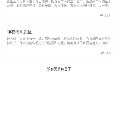
泰山玉泉寺景区位于泰山北麓，距泰安市区约二十公里，距济南市区约三十
公里。面积两万夺目，森林茂密，溪水流长，古树秀木随处可见。以一座始
建于北魏时期的玉泉禅寺为中心，形成以佛教、民俗文化为主题的人文景观
图，堪称岱阴佛域。玉泉寺有北魏僧意创建，因南有谷山又称谷山寺，俗称
34人
佛爷寺。寺内有唐植银杏
神农峡风景区
神农峡，因峡中有一山峰，高约200米，酷似人们想象中的中华民族的祖先
神农氏，他双眼蕴含着无穷的智慧和力量，炯炯有神的目视着远方，面部慈
祥而又微露刚毅，此岩名为神农峰，旁约100多米处的山崖上有一玉柱擎
天，高约10米，实为神农先帝的杵药杆（从另一个角度又像是一位药童与
74人
神农氏采药归来
没有更多信息了