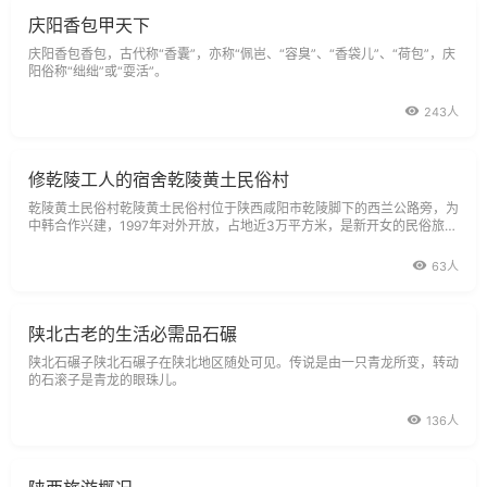
庆阳香包甲天下
庆阳香包香包，古代称“香囊”，亦称“佩岜、“容臭”、“香袋儿”、“荷包”，庆
阳俗称“绌绌”或“耍活”。
243人
修乾陵工人的宿舍乾陵黄土民俗村
乾陵黄土民俗村乾陵黄土民俗村位于陕西咸阳市乾陵脚下的西兰公路旁，为
中韩合作兴建，1997年对外开放，占地近3万平方米，是新开女的民俗旅游
景点。
63人
陕北古老的生活必需品石碾
陕北石碾子陕北石碾子在陕北地区随处可见。传说是由一只青龙所变，转动
的石滚子是青龙的眼珠儿。
136人