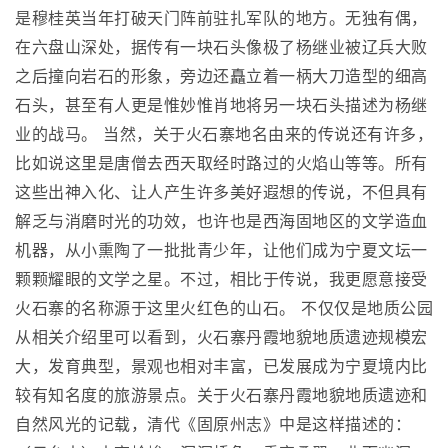
是穆桂英当年打破天门阵前驻扎军队的地方。无独有偶，
在六盘山深处，据传有一块石头像极了杨继业被辽兵大败
之后撞向岩石的形象，旁边还矗立着一柄大刀造型的细高
石头，甚至有人更是惟妙惟肖地将另一块石头描述为杨继
业的战马。 当然，关于火石寨地名由来的传说还有许多，
比如说这里是唐僧去西天取经时路过的火焰山等等。所有
这些出神入化、让人产生许多美好遐想的传说，不但具有
解乏与消磨时光的功效，也许也是西海固地区的文学造血
机器，从小熏陶了一批批青少年，让他们成为宁夏文坛一
颗颗耀眼的文学之星。不过，相比于传说，我更愿意接受
火石寨的名称源于这里火红色的山石。 不仅仅是地质公园
从相关介绍里可以看到，火石寨丹霞地貌地质遗迹规模宏
大，发育典型，景观也相对丰富，已发展成为宁夏境内比
较有知名度的旅游景点。关于火石寨丹霞地貌地质遗迹和
自然风光的记载，清代《固原州志》中是这样描述的：