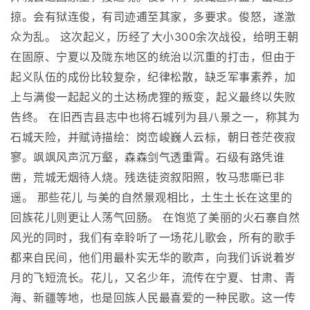
掠。会有狱连俊，有司迹逋至其家，多要求。俊怒，遂激
众为乱。 这次起义，历经了大小300余次战役，给明王朝
在固原、宁夏以及陇东地区的统治以沉重的打击，但由于
起义队伍的成份比较复杂，纪律松散，缺乏军事素养，加
上与满俊一起起义的土达杨虎狸的叛变，起义最终以失败
告终。 在旧西吉县志中也将石城列为县八景之一，称其为
石城天险，并赋诗描绘：岗峦峻巍人云标，朝日苍茫夜寂
寥。飒飒风声沉万壑，森森剑气透重霄。石级有路凭谁
凿，荒城无烟待人烧。残迭徒资叙阳照，牧马悲嘶已非
遥。 那些花儿 与美的自然景观相比，土生土长在这里的
回族花儿则更让人荡气回肠。 在饱览了美丽的火石寨自然
风光的同时，我们有幸聆听了一场花儿歌会，所有的歌手
都来自民间，他们用最朴实无华的歌声，向我们诉说着岁
月的飞短流长。花儿，又名少年，流传在宁夏、甘肃、青
海、新疆等地，也是回族人民最喜爱的一种民歌。这一传