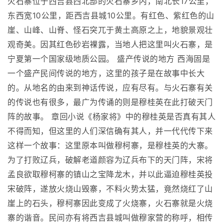
火石寨位于西吉县西北部的火石寨乡内，南北长17公里，
东西宽10公里，距西吉县城10公里。有红色、紫红色的山
崖、山峰、山脊、怪石突兀于黄土高原之上，地貌景观壮
观奇美。因其红色砂岩裸露，当地人把这里叫火石寨，是
宁夏第一个国家级地质公园。 盛产传说的地方 西海固是
一个盛产民间传说的地方，这里的孩子是在故事中长大
的。从地名的由来到神话传说，应有尽有。与火石寨有关
的传说也有很多，最广为传诵的则是穆桂英在此打破天门
阵的故事。 章回小说《杨家将》中的穆桂英是否真有其人
不得而知，但这里的人们深信确有其人，并一代代传下来
这样一个故事：这里原本叫做穆柯寨，是穆桂英的大寨。
为了打败辽兵，破解老道颜容为辽兵布下的天门阵，宋将
孟良欲取穆柯寨的镇山之宝降龙木，并以此逼迫穆桂英投
宋破阵，遂放火烧山毁寨，不料火势太猛，竟然烧红了山
崖上的石头，穆柯寨因此变成了火烧寨，火石寨就是火烧
寨的谐音。民间亦有将西吉县城叫做穆家营的称呼，相传