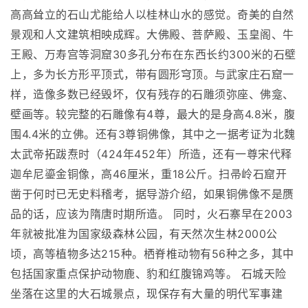
高高耸立的石山尤能给人以桂林山水的感觉。奇美的自然
景观和人文建筑相映成辉。大佛殿、菩萨殿、玉皇阁、牛
王殿、万寿宫等洞窟30多孔分布在东西长约300米的石壁
上，多为长方形平顶式，带有圆形穹顶。与武家庄石窟一
样，造像多数已经毁坏，仅有残存的石雕须弥座、佛龛、
壁画等。较完整的石雕像有4尊，最大的是身高4.8米，腹
围4.4米的立佛。还有3尊铜佛像，其中之一据考证为北魏
太武帝拓跋焘时（424年452年）所造，还有一尊宋代释
迦牟尼鎏金铜像，高46厘米，重18公斤。扫帚岭石窟开
凿于何时已无史料稽考，据导游介绍，如果铜佛像不是赝
品的话，应该为隋唐时期所造。 同时，火石寨早在2003
年就被批准为国家级森林公园，有天然次生林2000公
顷，高等植物多达215种。栖脊椎动物有56种之多，其中
包括国家重点保护动物鹿、豹和红腹锦鸡等。 石城天险
坐落在这里的大石城景点，现保存有大量的明代军事建