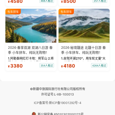
4580
8500
468人看过
257人看过
¥
¥
蓝。 赛湖旅拍：甄选多款风格服
三大雅丹”第一名的克拉玛依魔鬼
饰，9张精修美照，定格赛里木湖
城。 中国第一村：探访仅存的图
绝美瞬间。 赛湖坦克300跟车视
瓦人最大村落——禾木村，欣赏
包车拼车
包车拼车
频：专业摄影师...
晨雾与小木...
2026·春享双湖 双湖八日游 春
2026·秘境疆途 北疆十日游 春
季 小车拼车、纯玩无购物！
季 小车拼车、纯玩无购物！
1.阿勒泰网红打卡地：将军山 2.将
1.自驾环湖270°，用车轮丈量“大
军山落日缆车，体验雪都风光 3.
西洋最后一滴眼泪”的极致蔚蓝，
3380
4180
354人看过
4264人看过
¥
¥
将军山，夕阳派对，蹦迪party 4.
让雪山、花海与深邃湖水在转弯
自驾赛里木湖360°环湖 5.二进赛
间连成自由的画卷。 2.特别赠送
湖随心游，邂逅湖畔日出浪漫...
那拉提景区3公里内，落地窗三钻
民宿 3.那...
©新疆中旅国际旅行社有限公司版权所有
许可证号:L-XB-100013
ICP备案号:新ICP备19001292号-4
新公网安备 65010302000123号