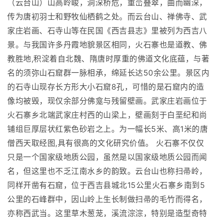
（云台山）山高岭峻，洞深桥危，重峦叠翠，曲而幽深，
传为唐初羽士和野牧仙栖鹤之处。而云台山、禅佛寺、武
家庄岩画、石寺山等在民国《西吉县志》里被列为西吉八
景。与我国许多丹霞地貌景区相同，火石寨也是道教、佛
教胜地,积淀着自北魏、隋唐时厚重的佛道文化底蕴，与著
名的须弥山石窟群一脉相承，绵延长达50余公里。景区内
的石寺山现存长方形大小石窟8孔，可惜的是石窟内的造
像均被毁，现仅余部分佛龛与残留壁画。武家庄岩画位于
火石寨乡北端武家庄村西的山梁上，壁画刻于白垩纪和尚
铺组巨厚层状红紫色砂岩之上。为一幅长5米、高1米的唐
僧西天取经图,具有很高的文化研究价值。 火石寨不仅仅
只是一个国家级地质公园，虽然是以国家级地质公园而闻
名，但这里也不乏江南水乡的韵致。云台山也称扫帚岭，
同样开凿有石窟，位于西吉县城北15公里火石寨乡南到5
公里的石峰群中，因山岭上生长制做扫帚的毛竹而得名，
亦称西武当。这里草木葱茏，溪流淙淙，特别是造型奇特