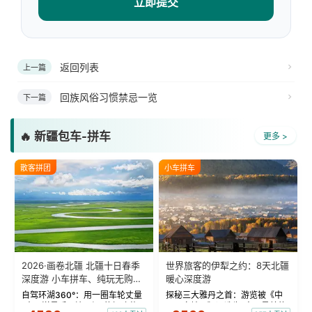
立即提交
返回列表
上一篇
回族风俗习惯禁忌一览
下一篇
🔥 新疆包车-拼车
更多 >
散客拼团
小车拼车
2026·画卷北疆 北疆十日春季
世界旅客的伊犁之约：8天北疆
深度游 小车拼车、纯玩无购
暖心深度游
物！
自驾环湖360°：用一圈车轮丈量
探秘三大雅丹之首：游览被《中
“大西洋最后一滴眼泪”的极致蔚
国国家地理》评选为“中国最美的