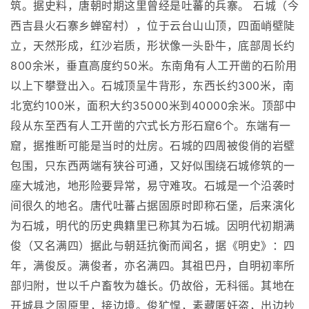
筑。据史料，唐朝时期这里曾经是吐蕃的兵寨。 石城（今
西吉县火石寨乡蝉窑村），位于云台山山顶，四面峭壁陡
立，天然形成，红沙岩质，形状像一头卧牛，底部周长约
800余米，垂直高度约50米。东南角有人工开凿的石阶用
以上下攀登出入。石城顶呈牛背形，东西长约300米，南
北宽约100米，面积大约35000米到40000余米。顶部中
段从东至西有人工开凿的穴式长方形石窟6个。东端有一
窟，据推断可能是当时的灶房。石城的四周被俊俏的岩壁
包围，只东西两端有狭谷可通，又好似围绕石城修筑的一
座大城池，地形险要异常，易守难攻。石城是一个沿袭时
间很久的地名。唐代吐蕃占据固原时即称石堡，后来演化
为石城，明代的历史典籍里已称其为石城。因明代初期满
俊（又名满四）据此与朝廷抗衡而闻名，据《明史》：四
年，满俊反。满俊者，亦名满四。其祖巴丹，自明初率所
部归附，世以千户畜牧为雄长。仍故俗，无科徭。其地在
开城县之固原里，接边境。俊犷悍，素藏匿奸盗，出边抄