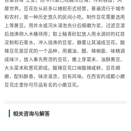
百菜百味"之誉。而今川菜已经越洋过海，传到各国，风
靡世界。豆花在从前多以摊担形式经营，普遍流行于城市
和农村，是一种历史悠久的民间小吃。制作豆花需要选用
上等黄豆，用井水或河水浸泡充分后细磨为浆，过滤豆渣
后烧沸倒入木桶待用；取上釉青砂缸放入用水调好的红苕
淀粉和石膏水，冲入烧沸的豆浆，静置让其凝成豆花。酸
辣豆花是豆花的一个品种，用酱油、醋、辣椒面、味精调
成味汁，放入事先熬烫的豆花，撒上芽菜末、油酥黄豆、
大头菜末和葱花即成。酸辣豆花口味酸辣咸鲜，豆花细
嫩，配料酥香，味浓滚烫，别有风味。在西安的成都小磨
豆花庄里你可尽品有名的小磨豆花。
相关咨询与解答