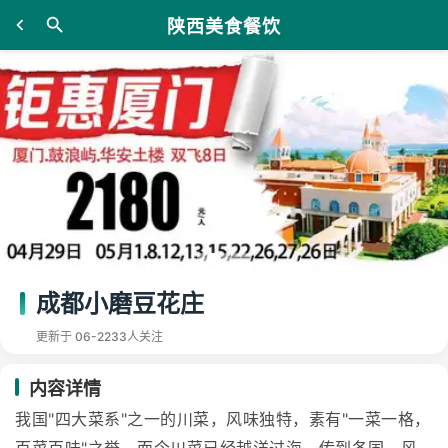
陕西美食餐饮
成都小磨豆花庄
更新于 06-22
33人关注
内容详情
我国"四大菜系"之一的川菜，风味独特，素有"一菜一格，