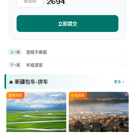
立即提交
澄城手撕面
上一篇
羊城酒家
下一篇
🔥 新疆包车-拼车
更多 >
散客拼团
小车拼车