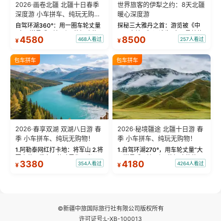
2026·画卷北疆 北疆十日春季
世界旅客的伊犁之约：8天北疆
深度游 小车拼车、纯玩无购
暖心深度游
物！
自驾环湖360°：用一圈车轮丈量
探秘三大雅丹之首：游览被《中
“大西洋最后一滴眼泪”的极致蔚
国国家地理》评选为“中国最美的
4580
8500
468人看过
257人看过
¥
¥
蓝。 赛湖旅拍：甄选多款风格服
三大雅丹”第一名的克拉玛依魔鬼
饰，9张精修美照，定格赛里木湖
城。 中国第一村：探访仅存的图
绝美瞬间。 赛湖坦克300跟车视
瓦人最大村落——禾木村，欣赏
包车拼车
包车拼车
频：专业摄影师...
晨雾与小木...
2026·春享双湖 双湖八日游 春
2026·秘境疆途 北疆十日游 春
季 小车拼车、纯玩无购物！
季 小车拼车、纯玩无购物！
1.阿勒泰网红打卡地：将军山 2.将
1.自驾环湖270°，用车轮丈量“大
军山落日缆车，体验雪都风光 3.
西洋最后一滴眼泪”的极致蔚蓝，
3380
4180
354人看过
4264人看过
¥
¥
将军山，夕阳派对，蹦迪party 4.
让雪山、花海与深邃湖水在转弯
自驾赛里木湖360°环湖 5.二进赛
间连成自由的画卷。 2.特别赠送
湖随心游，邂逅湖畔日出浪漫...
那拉提景区3公里内，落地窗三钻
民宿 3.那...
©新疆中旅国际旅行社有限公司版权所有
许可证号:L-XB-100013