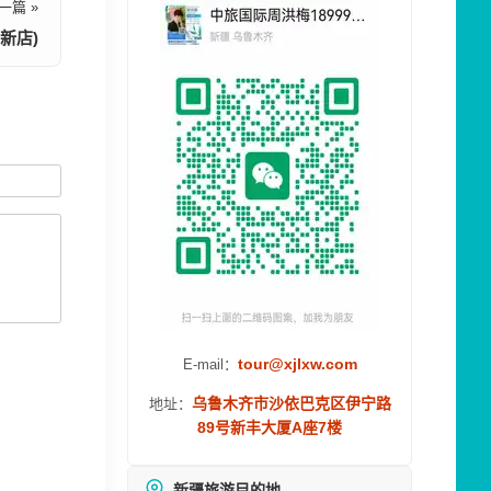
一篇 »
新店)
tour@xjlxw.com
E-mail：
乌鲁木齐市沙依巴克区伊宁路
地址：
89号新丰大厦A座7楼
新疆旅游目的地