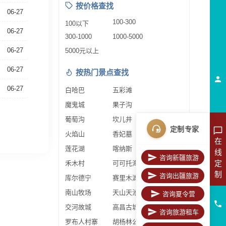
按价格查找
06-27
100-300
100以下
06-27
300-1000
1000-5000
06-27
5000元以上
06-27
按热门景点查找
06-27
白哈巴
五彩滩
魔鬼城
果子沟
葡萄沟
坎儿井
定制专家
火焰山
香妃墓
在
莲花湖
喀纳斯
线
咨询新疆旅游
定
禾木村
可可托海
制
咨询出疆旅游
库尔德宁
赛里木湖
南山牧场
天山天池
咨询夏令营
交河故城
高昌古城
咨询旅游租车
罗布人村寨
胡杨林公园