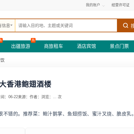
我的账户
经营许可证
有信息
热
热
出疆旅游
商旅租车
酒店宾馆
景点门票
餐饮
大香港鲍翅酒楼
间：06-22
来源：
作者：
浏览：
...
次
很不错的。推荐菜：鲍汁鹅掌、鱼翅捞饭、蜜汁叉烧、脆皮乳