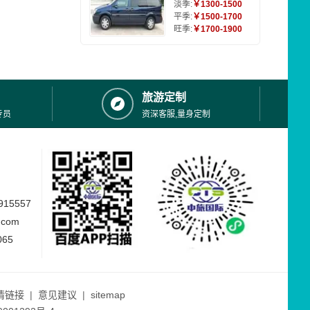
淡季:
￥1300-1500
平季:
￥1500-1700
旺季:
￥1700-1900
旅游定制
专员
资深客服,量身定制
15557
.com
065
情链接
|
意见建议
|
sitemap