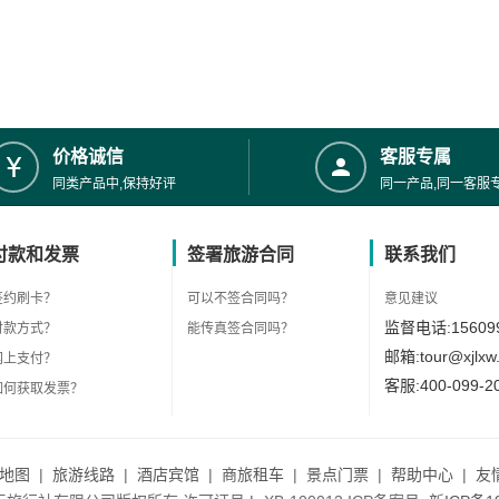
价格诚信
客服专属
同类产品中,保持好评
同一产品,同一客服
付款和发票
签署旅游合同
联系我们
签约刷卡？
可以不签合同吗？
意见建议
监督电话:156099
付款方式？
能传真签合同吗？
邮箱:tour@xjlxw
网上支付？
客服:400-099-2
如何获取发票？
地图
|
旅游线路
|
酒店宾馆
|
商旅租车
|
景点门票
|
帮助中心
|
友