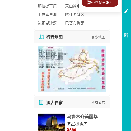
咨询夕阳红
那拉提草原
天山神木园
卡拉库里湖
喀什老城区
达瓦昆沙漠
巴音布鲁克
行程地图
更多地图
酒店住宿
所有酒店
乌鲁木齐美丽华大酒
五星级酒店
¥
580