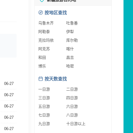
按地区查找
乌鲁木齐
吐鲁番
阿勒泰
伊犁
克拉玛依
库尔勒
阿克苏
喀什
和田
昌吉
博乐
哈密
按天数查找
06-27
一日游
二日游
06-27
三日游
四日游
06-27
五日游
六日游
七日游
八日游
06-27
九日游
十日游以上
06-27