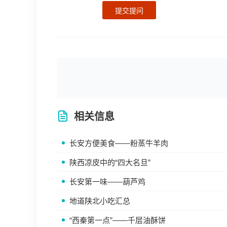
提交提问
相关信息
长安方便美食——粉蒸牛羊肉
陕西凉皮中的“四大名旦”
长安第一味——葫芦鸡
地道陕北小吃汇总
“西秦第一点”——千层油酥饼