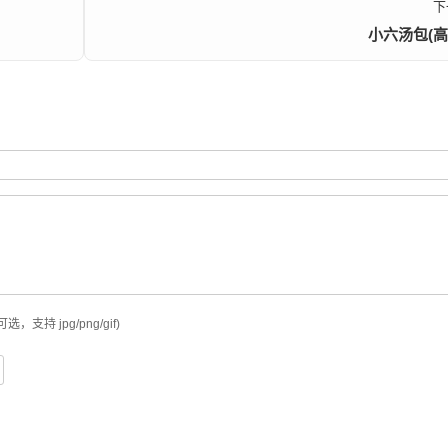
下
小六汤包(高
可选，支持 jpg/png/gif)