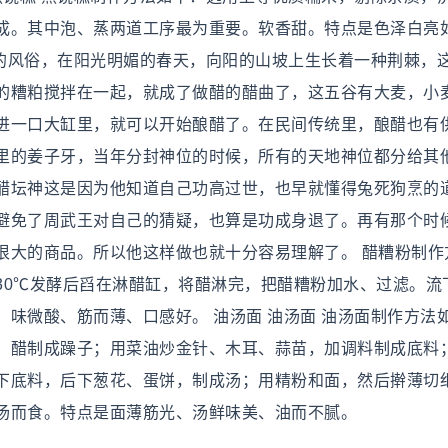
成。其中泡、蒸两道工序最为重要。软香甜。特点是色泽白亮
醋的风俗，在阳光明媚的春天，向阳的山坡上生长着一种荆棘，
的糟粕搅拌在一起，就成了做醋的醋曲了，这五谷有大麦，小
进一口大缸里，就可以开始酿醋了。在民间传统里，酿醋也有
里的姜子牙，当年分封神位的时候，所有的天地神位都分给其
醋坛神这是因为他知道自己功高过世，也早就懂得兔死狗烹的
避免了周武王对自己的猜疑，也算是功成身退了。再有那个时
很大的商品。所以他这样做也就十分容易理解了。 醋糟粉制作
30℃发酵后舀在淋醋缸，将醋淋完，把醋糟粉加水、过滤。流
味微酸、筋而薄、口感好。 油汤面 油汤面 油汤面制作方法
、醋制成躁子；用菜油炒金针、木耳、蒜苗，加调料制成底料
下底料，后下葱花、蛋饼，制成汤；用精粉和面，然后擀薄切
汤而食。特点是面薄筋光、汤鲜味美、油而不腻。