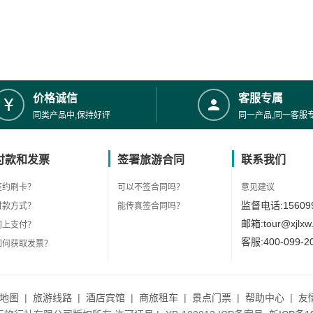
价格诚信
客服专属
同类产品中,保持好评
同一产品,同一客服
付款和发票
签署旅游合同
联系我们
签约刷卡？
可以不签合同吗？
意见建议
监督电话:156099
付款方式？
能传真签合同吗？
邮箱:tour@xjlxw
网上支付？
客服:400-099-2
如何获取发票？
地图
|
旅游线路
|
酒店宾馆
|
商旅租车
|
景点门票
|
帮助中心
|
友