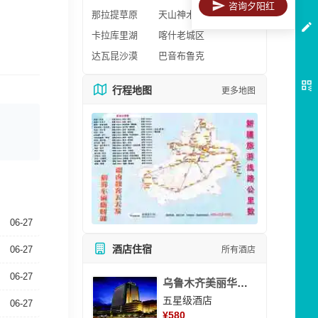
咨询夕阳红
那拉提草原
天山神木园
卡拉库里湖
喀什老城区
达瓦昆沙漠
巴音布鲁克
行程地图
更多地图
06-27
酒店住宿
06-27
所有酒店
06-27
乌鲁木齐美丽华大酒
五星级酒店
06-27
¥
580