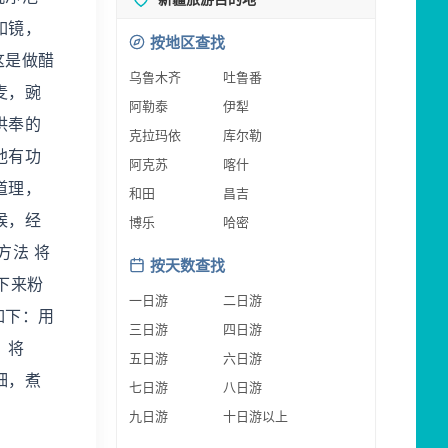
如镜，
按地区查找
这是做醋
乌鲁木齐
吐鲁番
麦，豌
阿勒泰
伊犁
供奉的
克拉玛依
库尔勒
他有功
阿克苏
喀什
道理，
和田
昌吉
候，经
博乐
哈密
方法 将
按天数查找
下来粉
一日游
二日游
如下：用
三日游
四日游
；将
五日游
六日游
细，煮
七日游
八日游
九日游
十日游以上