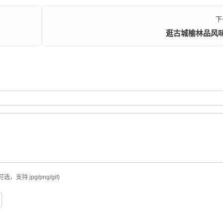
下
逛古城榆林品风
可选，支持 jpg/png/gif)