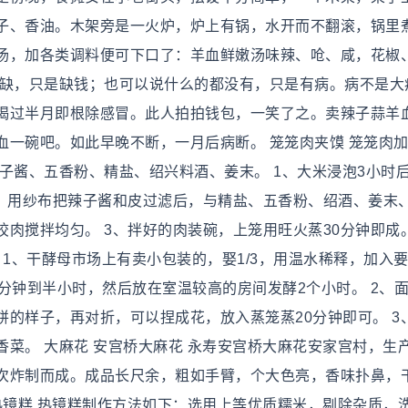
子、香油。木架旁是一火炉，炉上有锅，水开而不翻滚，锅里
汤，加各类调料便可下口了：羊血鲜嫩汤味辣、呛、咸，花椒
不缺，只是缺钱；也可以说什么的都没有，只是有病。病不是大
喝过半月即根除感冒。此人拍拍钱包，一笑了之。卖辣子蒜羊
一碗吧。如此早晚不断，一月后病断。 笼笼肉夹馍 笼笼肉加
子酱、五香粉、精盐、绍兴料酒、姜末。 1、大米浸泡3小时
匀，用纱布把辣子酱和皮过滤后，与精盐、五香粉、绍酒、姜末
肉搅拌均匀。 3、拌好的肉装碗，上笼用旺火蒸30分钟即成
 1、干酵母市场上有卖小包装的，娶1/3，用温水稀释，加入
分钟到半小时，然后放在室温较高的房间发酵2个小时。 2、
的样子，再对折，可以捏成花，放入蒸笼蒸20分钟即可。 3
菜。 大麻花 安宫桥大麻花 永寿安宫桥大麻花安家宫村，生
次炸制而成。成品长尺余，粗如手臂，个大色亮，香味扑鼻，
热镜糕 热镜糕制作方法如下：选用上等优质糯米，剔除杂质，