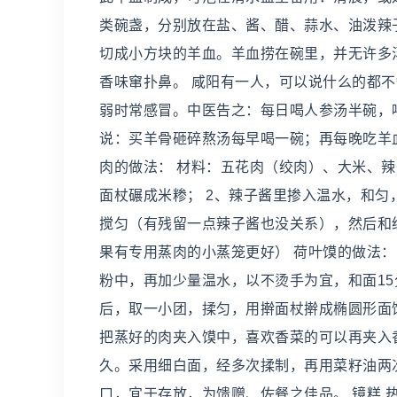
类碗盏，分别放在盐、酱、醋、蒜水、油泼辣
切成小方块的羊血。羊血捞在碗里，并无许多
香味窜扑鼻。 咸阳有一人，可以说什么的都
弱时常感冒。中医告之：每日喝人参汤半碗，
说：买羊骨砸碎熬汤每早喝一碗；再每晚吃羊血
肉的做法： 材料：五花肉（绞肉）、大米、辣
面杖碾成米糁； 2、辣子酱里掺入温水，和
搅匀（有残留一点辣子酱也没关系），然后和绞
果有专用蒸肉的小蒸笼更好） 荷叶馍的做法：
粉中，再加少量温水，以不烫手为宜，和面15
后，取一小团，揉匀，用擀面杖擀成椭圆形面饼
把蒸好的肉夹入馍中，喜欢香菜的可以再夹入香
久。采用细白面，经多次揉制，再用菜籽油两
口，宜于存放，为馈赠、佐餐之佳品。 镜糕 