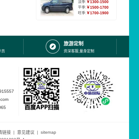
淡季:
￥1300-1500
平季:
￥1500-1700
旺季:
￥1700-1900
旅游定制
专员
资深客服,量身定制
15557
.com
065
情链接
|
意见建议
|
sitemap