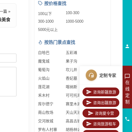
按价格查找
一篇 »
100-300
100以下
味美食
300-1000
1000-5000
5000元以上
按热门景点查找
白哈巴
五彩滩
魔鬼城
果子沟
葡萄沟
坎儿井
定制专家
火焰山
香妃墓
在
莲花湖
喀纳斯
线
咨询新疆旅游
定
禾木村
可可托海
制
咨询出疆旅游
库尔德宁
赛里木湖
南山牧场
天山天池
咨询夏令营
交河故城
高昌古城
咨询旅游租车
罗布人村寨
胡杨林公园