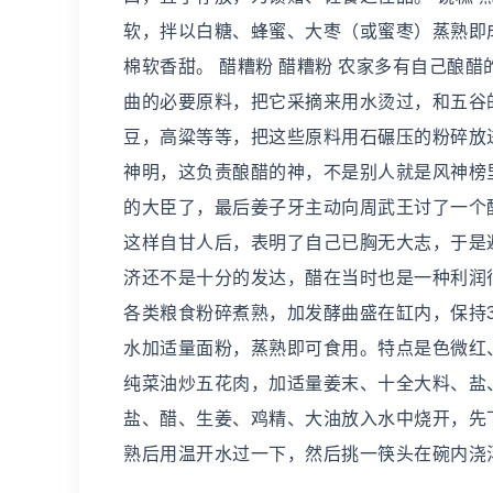
软，拌以白糖、蜂蜜、大枣（或蜜枣）蒸熟即
棉软香甜。 醋糟粉 醋糟粉 农家多有自己酿
曲的必要原料，把它采摘来用水烫过，和五谷
豆，高粱等等，把这些原料用石碾压的粉碎放
神明，这负责酿醋的神，不是别人就是风神榜
的大臣了，最后姜子牙主动向周武王讨了一个
这样自甘人后，表明了自己已胸无大志，于是
济还不是十分的发达，醋在当时也是一种利润
各类粮食粉碎煮熟，加发酵曲盛在缸内，保持
水加适量面粉，蒸熟即可食用。特点是色微红、
纯菜油炒五花肉，加适量姜末、十全大料、盐
盐、醋、生姜、鸡精、大油放入水中烧开，先
熟后用温开水过一下，然后挑一筷头在碗内浇