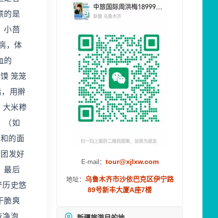
煮的是
、小茴
病，体
血的
馍 笼笼
后，用擀
、大米糁
。（如
要和的面
面团发好
tour@xjlxw.com
E-mail：
、最后
乌鲁木齐市沙依巴克区伊宁路
地址：
产历史悠
89号新丰大厦A座7楼
干脆爽
洗净泡
新疆旅游目的地