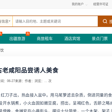
我的账户
经营许可证
有信息
热
热
出疆旅游
商旅租车
酒店宾馆
景点门票
餐饮
古老咸阳品尝诱人美食
间：06-27
来源：
作者：
浏览：
...
次
进，红刀子出，热血接入盆中。用马尾箩滤去杂质，倒进同量的
投开水锅煮，小火血固如嫩豆腐，捞出，呈褐红色，舌舔之略咸
是傍晚，食摊安在小巷街头，摆设十分简单，一个木架，架子