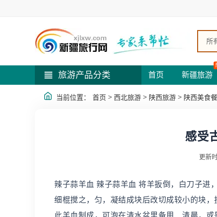
所
旅游产品分类
首页
新疆旅游
>
>
>
当前位置：
首页
西北旅游
陕西旅游
陕西美食
感受
更新时
辣子蒜羊血 辣子蒜羊血 将羊扳倒，白刀子
细棍搅之，匀，凝结成块后改切成较小的块，
此羊血制成，可泡在清水盆里备用．清晨，或