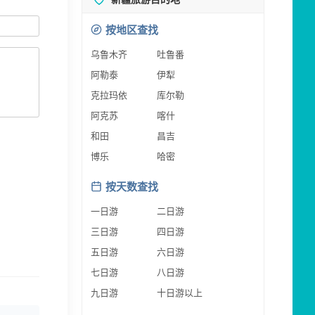
按地区查找
乌鲁木齐
吐鲁番
阿勒泰
伊犁
克拉玛依
库尔勒
阿克苏
喀什
和田
昌吉
博乐
哈密
按天数查找
一日游
二日游
三日游
四日游
五日游
六日游
七日游
八日游
九日游
十日游以上