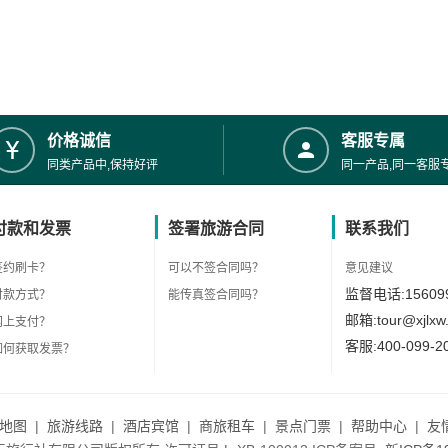
价格诚信
客服专属
同类产品中,保持好评
同一产品,同一客服
付款和发票
签署旅游合同
联系我们
签约刷卡？
可以不签合同吗？
意见建议
监督电话:156099
付款方式？
能传真签合同吗？
邮箱:tour@xjlxw
网上支付？
客服:400-099-2
如何获取发票？
地图
|
旅游线路
|
酒店宾馆
|
商旅租车
|
景点门票
|
帮助中心
|
友