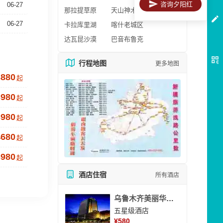
咨询夕阳红
06-27
那拉提草原
天山神木园
06-27
卡拉库里湖
喀什老城区
达瓦昆沙漠
巴音布鲁克
行程地图
更多地图
3880
起
3980
起
3980
起
4680
起
3980
起
酒店住宿
所有酒店
乌鲁木齐美丽华大酒
五星级酒店
¥
580