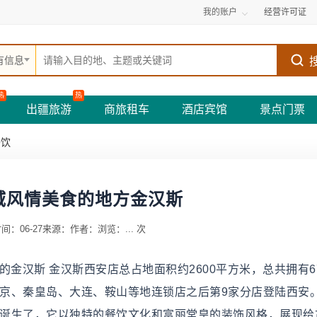
我的账户
经营许可证
有信息
热
热
出疆旅游
商旅租车
酒店宾馆
景点门票
餐饮
域风情美食的地方金汉斯
间：06-27
来源：
作者：
浏览：
...
次
金汉斯 金汉斯西安店总占地面积约2600平方米，总共拥有6
北京、秦皇岛、大连、鞍山等地连锁店之后第9家分店登陆西安。
西安店诞生了，它以独特的餐饮文化和富丽堂皇的装饰风格，展现给