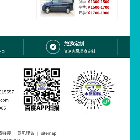
淡季:
￥1300-1500
平季:
￥1500-1700
旺季:
￥1700-1900
旅游定制
专员
资深客服,量身定制
15557
.com
065
情链接
|
意见建议
|
sitemap