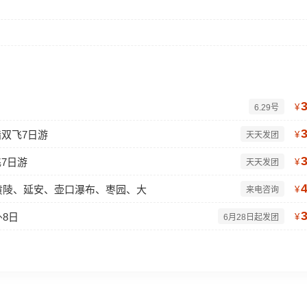
¥
6.29号
墙双飞7日游
¥
天天发团
飞7日游
¥
天天发团
黄陵、延安、壶口瀑布、枣园、大
¥
来电咨询
8日
¥
6月28日起发团