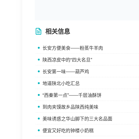
相关信息
长安方便美食——粉蒸牛羊肉
陕西凉皮中的“四大名旦”
长安第一味——葫芦鸡
地道陕北小吃汇总
“西秦第一点”——千层油酥饼
到肉夹馍故乡品陕西纯美味
美味诱惑之华山脚下的三大名品面
便宜又好吃的钟楼小奶糕