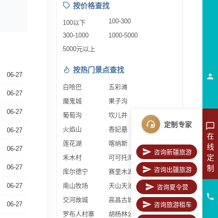
按价格查找
100-300
100以下
300-1000
1000-5000
5000元以上
按热门景点查找
06-27
白哈巴
五彩滩
06-27
魔鬼城
果子沟
06-27
葡萄沟
坎儿井
定制专家
火焰山
香妃墓
06-27
在
莲花湖
喀纳斯
线
06-27
咨询新疆旅游
定
禾木村
可可托海
06-27
制
咨询出疆旅游
库尔德宁
赛里木湖
06-27
南山牧场
天山天池
咨询夏令营
交河故城
高昌古城
06-27
咨询旅游租车
罗布人村寨
胡杨林公园