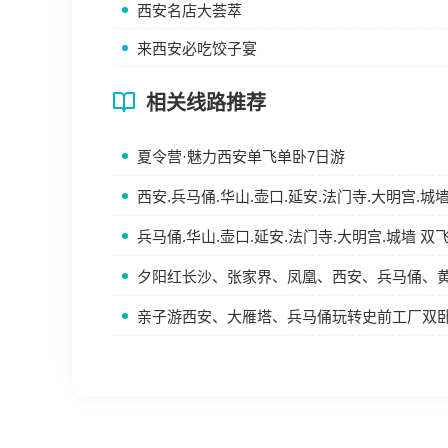
西安名店大荟萃
来西安必吃饺子宴
相关线路推荐
夏令营·魅力西安单飞单卧7日游
西安.兵马俑.华山.壶口.延安.法门寺.大明宫.城
兵马俑.华山.壶口.延安.法门寺.大明宫.城墙 双
夕阳红长沙、张家界、凤凰、西安、兵马俑、
亲子游西安、大雁塔、兵马俑玩转史前工厂双卧