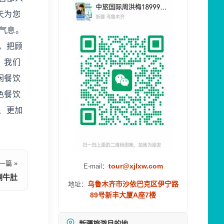
天为您
气息。
，把顾
，我们
闲餐饮
色餐饮
、更加
！
一篇 »
tour@xjlxw.com
E-mail：
涮牛肚
乌鲁木齐市沙依巴克区伊宁路
地址：
89号新丰大厦A座7楼
新疆旅游目的地