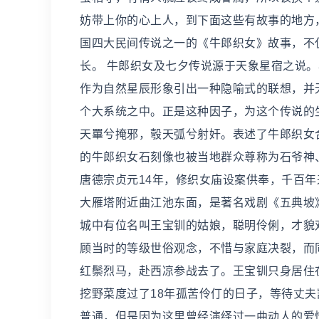
妨带上你的心上人，到下面这些有故事的地方，
国四大民间传说之一的《牛郎织女》故事，不
长。 牛郎织女及七夕传说源于天象星宿之说
作为自然星辰形象引出一种隐喻式的联想，并
个大系统之中。正是这种因子，为这个传说的
天罼兮掩邪，彀天弧兮射奸。表述了牛郎织女
的牛郎织女石刻像也被当地群众尊称为石爷神
唐德宗贞元14年，修织女庙设案供奉，千百年
大雁塔附近曲江池东面，是著名戏剧《五典坡
城中有位名叫王宝钏的姑娘，聪明伶俐，才貌
顾当时的等级世俗观念，不惜与家庭决裂，而
红鬃烈马，赴西凉参战去了。王宝钏只身居住
挖野菜度过了18年孤苦伶仃的日子，等待丈夫
普通，但是因为这里曾经演绎过一曲动人的爱