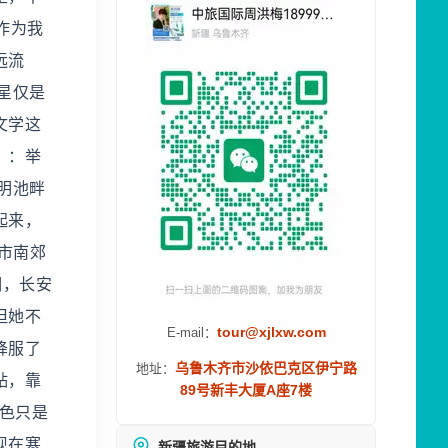
作为我
远流
星仅是
文学这
》：举
明池畔
起来，
市南郊
期，长安
但她不
tour@xjlxw.com
E-mail：
降服了
乌鲁木齐市沙依巴克区伊宁路
地址：
贴，靠
89号新丰大厦A座7楼
色只是
现在寒
新疆旅游目的地