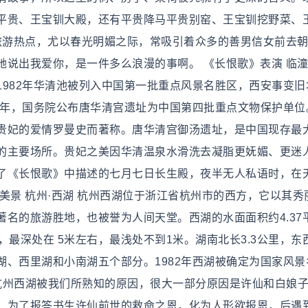
平贵、王宝钏大殿，还有平贵降马平贵别窑、王宝钏挖野菜、
处旅游热点，尤以春光明媚之际，常吸引着众多的善男信女前去
说出我爱你，是一件多么浪漫的事啊。 《长恨歌》表演 临潼
982年华清池被列入中国第一批重点风景名胜区，西安事变旧
6年，国务院公布唐华清宫遗址为中国第四批重点文物保护单位
贵妃的爱情罗曼史而著称。唐华清宫御汤遗址，是中国现存最
的主要场所。贵妃之美因华清温泉水滑洗去凝脂更妩媚、更迷
了《长恨歌》中描述的七月七日长生殿，夜半无人私语时，在
美景 杭州·西湖 杭州西湖位于浙江省杭州市的西方，它以其秀
名的旅游胜地，也被誉为人间天堂。西湖的水面面积约4.37
，最深处在 5米左右，最浅处不到1米。湖南北长3.3公里，东西
、西里湖和小南湖五个部分。1982年西湖被确定为国家风景
而杭州西湖被我们所熟知的原因，很大一部分原因是许仙和白娘
，为了报答书生许仙前世的救命之恩，化为人形欲报恩，后遇