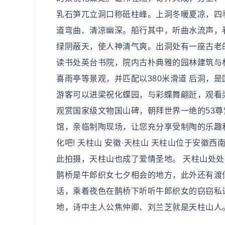
乳石笋兀立洞口称砥柱峰。上洞冬暖夏凉，四
道弯曲、清凉幽深。船行其中，听曲水流声，
绿阴蔽天，使人神清气爽。出洞处有一座古老
读书处英台书院，院内古朴典雅的园林建筑与
喜雨亭等景观，并匹配以380米滑道 后洞，
游客可以进梁祝化蝶园，与彩蝶舞翩跹，观看
观赏国家级文物国山碑，朝拜世界一绝的53
馆，亲临制陶现场，让您充分享受制陶的乐趣
化吧! 天柱山 安徽·天柱山 天柱山位于安
此拍摄，天柱山也成了爱情圣地。 天柱山处
鹊桥是牛郎织女七夕相会的地方，此外还有渡
话，乘着夜色在鹊桥下听听牛郎织女的窃窃私
地，诗中主人公焦仲卿、刘兰芝就是天柱山人