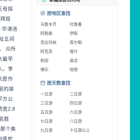
王母探
按地区查找
朝拜观
乌鲁木齐
吐鲁番
·华清池
阿勒泰
伊犁
址五间
克拉玛依
库尔勒
。 众所
阿克苏
喀什
大最早
和田
昌吉
人，李
博乐
哈密
天愿作
按天数查找
丽的湖
一日游
二日游
平方公
三日游
四日游
宽2.8
五日游
六日游
名胜
七日游
八日游
子那个美
九日游
十日游以上
到青蛇