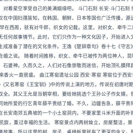
对着星空享受自己的美满姻缘吧。 斗门石刻 长安·斗门石刻 
仅在中国妇孺皆知，在韩国、朝鲜、日本等国也广泛传播，源
。早在西周，就有对牛郎、织女的记载。这里，对织女、牵牛二
无任何故事情节。此时，它们只作为一种文化因子，开始进入
生成准备了潜在的文化条件。王逸《楚辞章句》卷十七《守志
合婚之说。 随着时间推移，织女、牵牛已被传为两位神人，昆
、石婆神。久而久之，人们对石像崇敬而迷信，开始顶礼膜拜
来香火一直很盛。 曲江寒窑遗址公园 西安·寒窑 寒窑位于西安
》(又名寒窑《王宝钏》)中的传说上演的地方。传说在初唐时
双全。其父王允是当朝宰相，要给她挑选个王孙公子作女婿，
同她所爱的行乞青年薛平贵结了婚。不久，边疆告急，薛平贵
在长安南郊五典坡的一个小土窑洞内，不要家里斗米升面的补
凯旋，重过幸福的生活。 寒窑景点内两树耸立，房屋整洁，景
情故事，所以这里的树、房子、桌椅板凳就有了更深的含义。