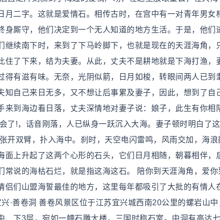
日月二字。这就是爱情石。相传古时，在宫中有一对青年男女
终身厮守，他们决定到一个无人知道的地方生活。于是，他们
们继续南下时，来到了下马岭脚下，也就是现在的天涯海角，
此住了下来，结为夫妻。从此，丈夫不是耕地就是下海打渔，
过得有滋有味。无奈，光阴似箭，日月如梭，转眼间两人已到
夫知自己来日无多，又不想让后事累及妻子，因此，想到了自
手来到海边看日落，丈夫深情地对妻子说：娘子，此生有你相
再会了!，话音刚落，人已纵身一跃沉入大海。妻子顿时明白了
!张开双臂，扑入海中。刹时，天空电闪雷鸣，风雨交加，海浪
海面上升起了这两个心形的石头，它们日月相随，朝暮相伴，
们常说的海枯石烂，就是指这海这石。 陪你到天涯海角，爱你
情侣们山盟海誓最佳的地方，这里每年都吸引了大批的有情人
宜兴·善卷洞 善卷风景区位于江苏宜兴城西南20公里的螺岩山中
中、下3层，宛如一幢石雕大楼，三国时称石室。中洞有高达