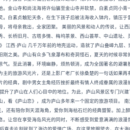
他。金山寺和尚法海将许仙骗至金山寺并软禁，白素贞同小青
灵。白素贞触犯天条，在生下孩子后被法海收入钵内，镇压于
母，将母亲救出，全家团聚。 美丽的风景和动人的传说，让西
秀、长桥旧月、古塔多情、梅坞茶景、西山荟萃、中山遗址、
》 江西·庐山 几千万年前的地壳运动，造就了庐山叠嶂九层、
阳刚之美。庐山有众多飞泉瀑布和奇洞怪石，夏天的时候非常
凉气。至此消暑，环境幽静，烦热顿消，成为全国著名的避暑
为主的旅游风光片，还是上影厂老厂长徐桑楚的一句话如果再
片的经典，剧中男女主角经历挫折最终有情人终成眷属的浪漫
大提升了庐山在人们心目中的地位。为此，庐山风景区专门兴建
山，看《庐山恋》，成为庐山多年来一个固定的旅游项目。 南
风光，还有陪你到天涯海角，爱你到海枯石烂的经典盟誓。加上
息。让您在享受海岛风光的同时，不断感受到爱意满满的浪漫
门后直走片刻就到了海边的爱情广场，在这里放眼望去，在大海