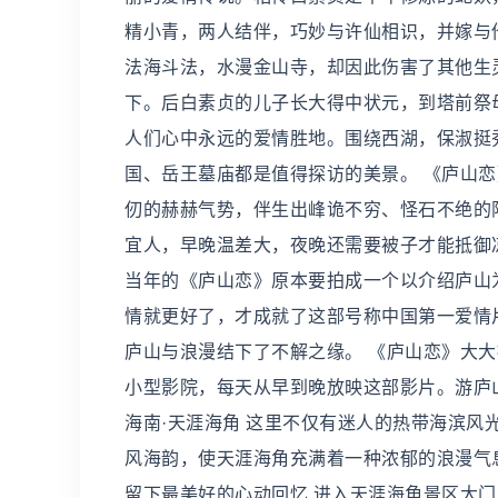
精小青，两人结伴，巧妙与许仙相识，并嫁与
法海斗法，水漫金山寺，却因此伤害了其他生
下。后白素贞的儿子长大得中状元，到塔前祭
人们心中永远的爱情胜地。围绕西湖，保淑挺
国、岳王墓庙都是值得探访的美景。 《庐山恋
仞的赫赫气势，伴生出峰诡不穷、怪石不绝的
宜人，早晚温差大，夜晚还需要被子才能抵御
当年的《庐山恋》原本要拍成一个以介绍庐山
情就更好了，才成就了这部号称中国第一爱情
庐山与浪漫结下了不解之缘。 《庐山恋》大
小型影院，每天从早到晚放映这部影片。游庐
海南·天涯海角 这里不仅有迷人的热带海滨
风海韵，使天涯海角充满着一种浓郁的浪漫气
留下最美好的心动回忆 进入天涯海角景区大