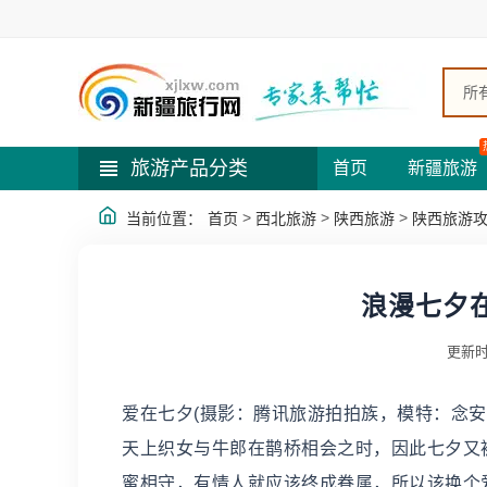
所
旅游产品分类
首页
新疆旅游
>
>
>
当前位置：
首页
西北旅游
陕西旅游
陕西旅游
浪漫七夕
更新时
爱在七夕(摄影：腾讯旅游拍拍族，模特：念安
天上织女与牛郎在鹊桥相会之时，因此七夕又
蜜相守，有情人就应该终成眷属，所以该换个