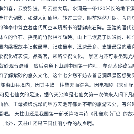
季如春，云雾弥漫，称云雾大场。水洞是一条120米长的地下
看灯光倒影，如游人间仙境。转过三弯，眼前豁然开朗。舍舟
的碑亭中耸立着唐代司空李蠙所书的碧鲜庵石碑。重建的晋代
林立的怪石、摇曳的竹影相互辉映。山上已恢复了圆通阁、拜
是国内梁祝故事记载最早、记述最丰、遗迹最多、史据最足的遗
梁祝化蝶表演，品香茗，领略梁祝文化。 景区内还可乘坐观光
尊紫砂观音悬雕，然后滑道下山到中国第一陶吧，参观紫砂藏品
和了解紫砂的悠久文化。这个七夕您不妨去善卷洞风景区感受
徽西南部潜山县境内，因其主峰一柱擎天而得名。因电视剧《天仙
处可见七仙女的足迹，据传天池峰是七仙女第一次偷来人间下凡
仙桥、王母娘娘洗澡的地方天池等都是不错的旅游去处，有兴
语吧。 天柱山还是我国第一部长篇叙事诗《孔雀东南飞》的故
。此外，天柱山还是三国佳丽小乔的故乡呢。