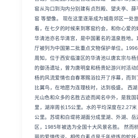
窑从沟口到沟内分别建有贞烈殿、望夫亭、薛
窑 等塑像。 现在这里逐渐成为城南郊区一
看，在七夕的时候来到寒窑约会，和你心爱的她
华清池亦名华清宫，是中国著名的温泉胜地。1
厅被列为中国第二批重点文物保护单位。199
周知，位于西安临潼区的华清池以唐玄宗与杨
的御汤遗址，曾为唐明皇和杨贵妃游兴时活动
杨的风流爱情也自春寒赐浴拉开了序幕，而到
比翼鸟，在地愿为连理枝时，达到极盛。 西湖
光山色和众多的名胜古迹而闻名中外，是我国著
里，湖岸周长15公里。水的平均深度在2.27米
公里。苏堤和白堤将湖面分成里湖、外湖、岳湖
区，1985年被选为全国十大风景名胜。 然
丽的爱情传说。相传白素贞是千年修炼的蛇妖