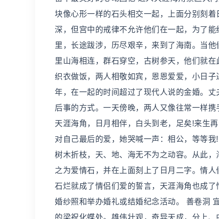
块像心形一样的石头相交一起，上面分别刻着
深，但宫中的戒律不允许他们在一起，为了能
里，长途跋涉，历尽艰辛，来到了海南。当他
里山海相连，群石穿空，古树参天，他们就在
织衣做饭，两人相敬如宾，恩恩爱爱，小日子
年，在一起的时间超过了现代人说的金婚。丈
后事的方式。一天傍晚，两人又像往常一样携
天涯海角，日月相伴，白头到老，足矣!来生
对自己最后的爱，她哭喊一声：相公，等等我
树木折枝，天、地、海无不为之动容。从此，
之为爱情石，并在上面刻上了日月二字。情人
石烂就成了情侣们爱的誓言，天涯海角也成了
婚纱照和举办婚礼或结婚纪念活动。 善卷洞 
的梁祝化蝶处。雄伟壮观，奇异天成，分上、