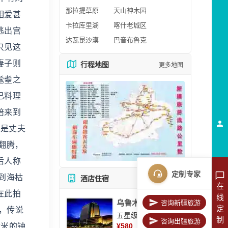
那拉提草原
天山神木园
相爱甚
卡拉库里湖
喀什老城区
逃出宫
达瓦昆沙漠
巴音布鲁克
只见这
妻子则
行程地图
更多地图
耄耋之
己料理
陪来到
这是丈夫
翻腾，
后人称
定制专家
到海枯
酒店住宿
所有酒店
在
在此拍
线
乌鲁木齐美丽华大酒
咨询新疆旅游
定
，传说
五星级酒店
制
咨询出疆旅游
七米的钟
¥
580