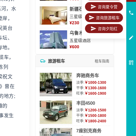
咨询夏令营
溪河，水
新疆石河子凯瑞酒店
三星级酒店
咨询旅游租车
登岸，
¥
230
祝英台
咨询夕阳红
乌鲁木齐海德大酒店
斗坛、
五星级酒店
¥
600
存地。
缆车，
旅游租车
租车指南
陈列
奔驰商务车
梁祝文
淡季:
￥1000-1300
配》曾在
平季:
￥1300-1600
旺季:
￥1600-1900
的地方;
丰田4500
趣的
淡季:
￥1200-1500
事发生
平季:
￥1500-1800
旺季:
￥1800-2400
7座别克商务