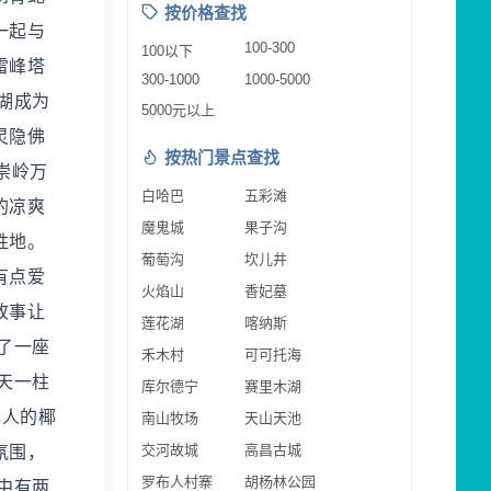
按价格查找
一起与
100-300
100以下
雷峰塔
300-1000
1000-5000
湖成为
5000元以上
灵隐佛
按热门景点查找
崇岭万
白哈巴
五彩滩
的凉爽
魔鬼城
果子沟
胜地。
葡萄沟
坎儿井
有点爱
火焰山
香妃墓
故事让
莲花湖
喀纳斯
了一座
禾木村
可可托海
天一柱
库尔德宁
赛里木湖
醉人的椰
南山牧场
天山天池
交河故城
高昌古城
氛围，
罗布人村寨
胡杨林公园
中有两