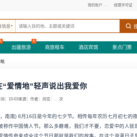
我的账户
经营许可证
有信息
热
热
出疆旅游
商旅租车
酒店宾馆
景点门票
攻略
在“爱情地”轻声说出我爱你
间：10-03
来源：
作者：
浏览：
...
次
，南南) 8月16日是今年的七夕节。相传每年农历七月初七的
被称作中国情人节。那么多磨难，我们才不要，恋爱中的人就
爱情传奇来成全这个节日那就是我们的故事。在这个浪漫日子