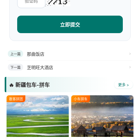
立即提交
那曲饭店
上一篇
芝明旺大酒店
下一篇
🔥 新疆包车-拼车
更多 >
散客拼团
小车拼车