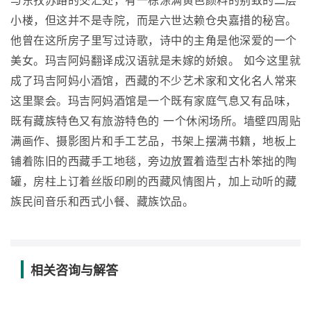
与东孜苏路的交汇处，有一栋涂满黄色颜料的别致的二层
小楼，但这并不是寺院，而是六世达赖仓央嘉措的秘宫。
他曾在这所房子里写过诗歌，诗中的主角是他深爱的一个
美女。玛吉阿妈翻译成汉语就是未嫁的娇娘。 如今这里就
成了玛吉阿妈小酒馆，西藏的不少艺术家和文化名人常来
这里聚会。玛吉阿妈酒馆是一个既有家庭气息又有品味，
既有藏族特色又有旅游特色的 一个休闲场所。墙壁四周贴
满画作、摄影图片和手工艺品，书架上摆满书籍，地板上
铺着陈旧的西藏手工地毯，旁边放置着造型古朴笨拙的陶
罐，房柱上订着丝版印刷的西藏风情图片，加上动听的藏
族民间音乐和西式小餐、藏族饮品。
相关咨询与解答