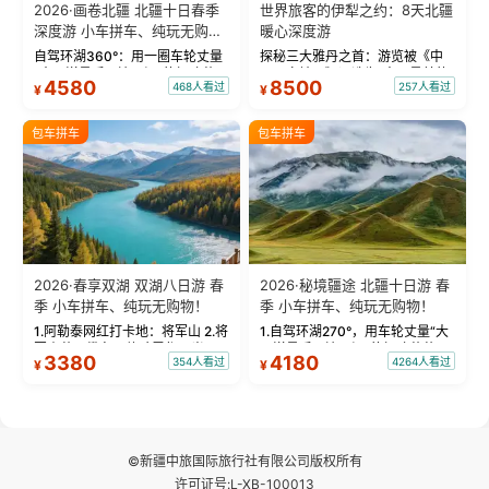
2026·画卷北疆 北疆十日春季
世界旅客的伊犁之约：8天北疆
深度游 小车拼车、纯玩无购
暖心深度游
物！
自驾环湖360°：用一圈车轮丈量
探秘三大雅丹之首：游览被《中
“大西洋最后一滴眼泪”的极致蔚
国国家地理》评选为“中国最美的
4580
8500
468人看过
257人看过
¥
¥
蓝。 赛湖旅拍：甄选多款风格服
三大雅丹”第一名的克拉玛依魔鬼
饰，9张精修美照，定格赛里木湖
城。 中国第一村：探访仅存的图
绝美瞬间。 赛湖坦克300跟车视
瓦人最大村落——禾木村，欣赏
包车拼车
包车拼车
频：专业摄影师...
晨雾与小木...
2026·春享双湖 双湖八日游 春
2026·秘境疆途 北疆十日游 春
季 小车拼车、纯玩无购物！
季 小车拼车、纯玩无购物！
1.阿勒泰网红打卡地：将军山 2.将
1.自驾环湖270°，用车轮丈量“大
军山落日缆车，体验雪都风光 3.
西洋最后一滴眼泪”的极致蔚蓝，
3380
4180
354人看过
4264人看过
¥
¥
将军山，夕阳派对，蹦迪party 4.
让雪山、花海与深邃湖水在转弯
自驾赛里木湖360°环湖 5.二进赛
间连成自由的画卷。 2.特别赠送
湖随心游，邂逅湖畔日出浪漫...
那拉提景区3公里内，落地窗三钻
民宿 3.那...
©新疆中旅国际旅行社有限公司版权所有
许可证号:L-XB-100013