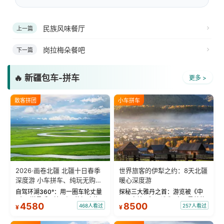
民族风味餐厅
上一篇
岗拉梅朵餐吧
下一篇
🔥 新疆包车-拼车
更多 >
散客拼团
小车拼车
2026·画卷北疆 北疆十日春季
世界旅客的伊犁之约：8天北疆
深度游 小车拼车、纯玩无购
暖心深度游
物！
自驾环湖360°：用一圈车轮丈量
探秘三大雅丹之首：游览被《中
“大西洋最后一滴眼泪”的极致蔚
国国家地理》评选为“中国最美的
4580
8500
468人看过
257人看过
¥
¥
蓝。 赛湖旅拍：甄选多款风格服
三大雅丹”第一名的克拉玛依魔鬼
饰，9张精修美照，定格赛里木湖
城。 中国第一村：探访仅存的图
绝美瞬间。 赛湖坦克300跟车视
瓦人最大村落——禾木村，欣赏