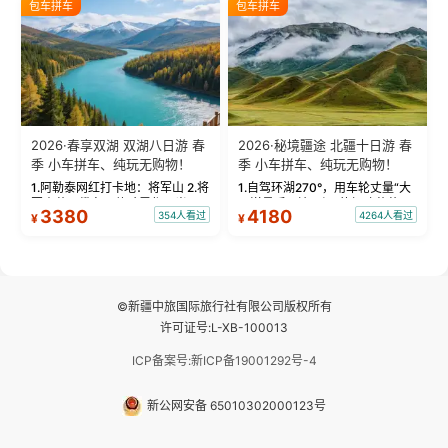
包车拼车
包车拼车
频：专业摄影师...
晨雾与小木...
2026·春享双湖 双湖八日游 春
2026·秘境疆途 北疆十日游 春
季 小车拼车、纯玩无购物！
季 小车拼车、纯玩无购物！
1.阿勒泰网红打卡地：将军山 2.将
1.自驾环湖270°，用车轮丈量“大
军山落日缆车，体验雪都风光 3.
西洋最后一滴眼泪”的极致蔚蓝，
3380
4180
354人看过
4264人看过
¥
¥
将军山，夕阳派对，蹦迪party 4.
让雪山、花海与深邃湖水在转弯
自驾赛里木湖360°环湖 5.二进赛
间连成自由的画卷。 2.特别赠送
湖随心游，邂逅湖畔日出浪漫...
那拉提景区3公里内，落地窗三钻
民宿 3.那...
©新疆中旅国际旅行社有限公司版权所有
许可证号:L-XB-100013
ICP备案号:新ICP备19001292号-4
新公网安备 65010302000123号