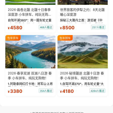
2026·画卷北疆 北疆十日春季
世界旅客的伊犁之约：8天北疆
深度游 小车拼车、纯玩无购
暖心深度游
物！
自驾环湖360°：用一圈车轮丈量
探秘三大雅丹之首：游览被《中
“大西洋最后一滴眼泪”的极致蔚
国国家地理》评选为“中国最美的
4580
8500
468人看过
257人看过
¥
¥
蓝。 赛湖旅拍：甄选多款风格服
三大雅丹”第一名的克拉玛依魔鬼
饰，9张精修美照，定格赛里木湖
城。 中国第一村：探访仅存的图
绝美瞬间。 赛湖坦克300跟车视
瓦人最大村落——禾木村，欣赏
包车拼车
包车拼车
频：专业摄影师...
晨雾与小木...
2026·春享双湖 双湖八日游 春
2026·秘境疆途 北疆十日游 春
季 小车拼车、纯玩无购物！
季 小车拼车、纯玩无购物！
1.阿勒泰网红打卡地：将军山 2.将
1.自驾环湖270°，用车轮丈量“大
军山落日缆车，体验雪都风光 3.
西洋最后一滴眼泪”的极致蔚蓝，
3380
4180
354人看过
4264人看过
¥
¥
将军山，夕阳派对，蹦迪party 4.
让雪山、花海与深邃湖水在转弯
自驾赛里木湖360°环湖 5.二进赛
间连成自由的画卷。 2.特别赠送
湖随心游，邂逅湖畔日出浪漫...
那拉提景区3公里内，落地窗三钻
民宿 3.那...