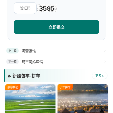
立即提交
满斋饭馆
上一篇
玛吉阿妈酒馆
下一篇
🔥 新疆包车-拼车
更多 >
散客拼团
小车拼车