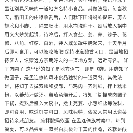
人就把它捉来腌吃了，变害为利；实在特别，腌蚂炸成了
墨江别具风味的一道地方名特小食品。其做法是，每当秋
天，稻田里的庄稼收割后，人们就下田将蚂蚱捉来，剪去
翅膀和小脚，，除去肠肚，用水掏洗晾干。然后放入锅中
用文火炒黄起锅，待冷后，拌入食盐、姜、蒜、辣子、花
椒、八角、红糖、白酒，装入咸菜罐中腌起来，十天半月
后即可食用，可以随吃随取!保持味道酸香可口，是当地招
待客人，馈赠远方亲朋好友的一道地方菜，远近有名。 知
了肉圆子 这里说的知了是地方语言，即是飞蝉。用蝉知了
做圆子，是孟连傣族风味食品独特的一道菜肴。其做法
是，将知了去掉双翅和腹部，与鸡肉一齐剁细，拌上糯米
粉，以蕃茄汁做汤。蕃茄汤烧开后，将知了糊捏成肉圆子
下锅，煮熟后盛入大碗中，撒上芫荽、小葱细盐等佐科，
即可食用，味道鲜美可口，风味独特，傣家人常用此道菜
招待亲戚朋友。 凉拌酸蚂蚁蛋 在孟连傣族村寨中，每到
暑夏，可以品尝到一道蛋白质极为丰富的佳肴，这就是酸