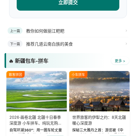
立即提交
教你如何做丽江粑粑
上一篇
推荐几道云南白族的美食
下一篇
🔥 新疆包车-拼车
更多 >
散客拼团
小车拼车
2026·画卷北疆 北疆十日春季
世界旅客的伊犁之约：8天北疆
深度游 小车拼车、纯玩无购
暖心深度游
物！
自驾环湖360°：用一圈车轮丈量
探秘三大雅丹之首：游览被《中
“大西洋最后一滴眼泪”的极致蔚
国国家地理》评选为“中国最美的