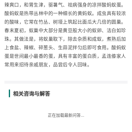
辣爽口，和胃生津，驱暑气、祛病强身的凉拌酸蚂蚁蛋。
酸蚂蚁是热带丛林中的一种细长的黄蚂蚁。成虫具有较浓
的酸味，它常在竹丛、树垭上筑起比面瓜大几倍的圆巢。
春末夏初，蚁巢中大部分是黄豆般大小的蚁卵、洁白如珍
珠。其做法是，将蚁巢取下，除去杂质和成蚁，煮熟后加
上食盐、辣椒、碎葱头、生蒜泥拌匀后即可食用。酸蚂蚁
蛋是世间最小最香的蛋，具有丰富的蛋白质，孟连傣家人
常用来招待亲戚朋友，品尝后令人回味。
相关咨询与解答
正在加载最新问答...