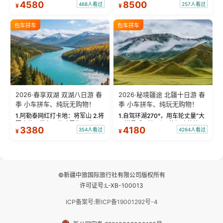
4580
8500
468人看过
257人看过
¥
¥
蓝。 赛湖旅拍：甄选多款风格服
三大雅丹”第一名的克拉玛依魔鬼
饰，9张精修美照，定格赛里木湖
城。 中国第一村：探访仅存的图
绝美瞬间。 赛湖坦克300跟车视
瓦人最大村落——禾木村，欣赏
包车拼车
包车拼车
频：专业摄影师...
晨雾与小木...
2026·春享双湖 双湖八日游 春
2026·秘境疆途 北疆十日游 春
季 小车拼车、纯玩无购物！
季 小车拼车、纯玩无购物！
1.阿勒泰网红打卡地：将军山 2.将
1.自驾环湖270°，用车轮丈量“大
军山落日缆车，体验雪都风光 3.
西洋最后一滴眼泪”的极致蔚蓝，
3380
4180
354人看过
4264人看过
¥
¥
将军山，夕阳派对，蹦迪party 4.
让雪山、花海与深邃湖水在转弯
自驾赛里木湖360°环湖 5.二进赛
间连成自由的画卷。 2.特别赠送
湖随心游，邂逅湖畔日出浪漫...
那拉提景区3公里内，落地窗三钻
民宿 3.那...
©新疆中旅国际旅行社有限公司版权所有
许可证号:L-XB-100013
ICP备案号:新ICP备19001292号-4