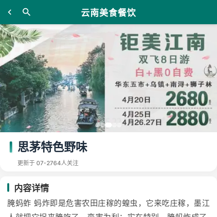
云南美食餐饮
思茅特色野味
更新于 07-27
64人关注
内容详情
腌蚂蚱 蚂炸即是危害农田庄稼的蝗虫，它来吃庄稼，墨江