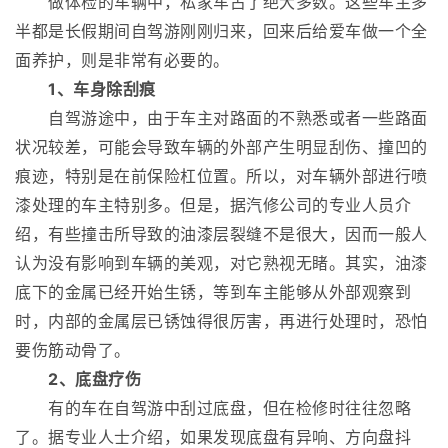
做体检的车辆中，私家车占了绝大多数。这些车主多
半都是长假期间自驾游刚刚归来，回来后给爱车做一个全
面养护，则是非常有必要的。
1、车身除刮痕
自驾游途中，由于车主对路面的不熟悉或者一些路面
状况较差，可能会导致车辆的外部产生明显刮伤、撞凹的
痕迹，特别是在前保险杠位置。所以，对车辆外部进行喷
漆处理的车主特别多。但是，据汽修公司的专业人员介
绍，有些撞击所导致的油漆层裂缝不是很大，因而一般人
认为没有影响到车辆的美观，对它熟视无睹。其实，油漆
底下的金属已经开始生锈，等到车主能够从外部观察到
时，内部的金属层已锈蚀得很厉害，再进行处理时，恐怕
要伤筋动骨了。
2、底盘疗伤
有的车在自驾游中刮过底盘，但在检修时往往忽略
了。据专业人士介绍，如果发现底盘有异响、方向盘抖