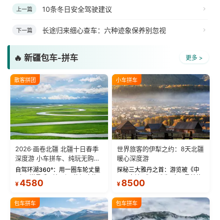
10条冬日安全驾驶建议
上一篇
长途归来细心查车：六种迹象保养别忽视
下一篇
🔥 新疆包车-拼车
更多 >
散客拼团
小车拼车
2026·画卷北疆 北疆十日春季
世界旅客的伊犁之约：8天北疆
深度游 小车拼车、纯玩无购
暖心深度游
物！
自驾环湖360°：用一圈车轮丈量
探秘三大雅丹之首：游览被《中
“大西洋最后一滴眼泪”的极致蔚
国国家地理》评选为“中国最美的
4580
8500
¥
¥
蓝。 赛湖旅拍：甄选多款风格服
三大雅丹”第一名的克拉玛依魔鬼
饰，9张精修美照，定格赛里木湖
城。 中国第一村：探访仅存的图
绝美瞬间。 赛湖坦克300跟车视
瓦人最大村落——禾木村，欣赏
包车拼车
包车拼车
频：专业摄影师...
晨雾与小木...