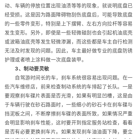
动、车辆的停放位置出现油渍等等的现象，就说明底盘已
经受损。这是因为路面障碍物刮伤底盘后，可能导致底盘
的一些零件变形，特别是上下摆臂、左右方向拉杆等容易
发生变形。另外，即使是一些轻微碰刮也会引起机油底壳
或波箱油底壳等发生轻微渗漏，而这些都是车主自行检测
无法及时发现的问题。因此，车主最好做专业的底盘防锈
护理或者喷上涂料做一次底盘装甲。
3、制动要灵敏
自驾游时间长的车，刹车系统很容易出现问题。在一
些汽车维修店，前来检查制动系统的车排起了长队。一是
要观察刹车碟片表面是否光滑，如果有明显凹槽，这是由
于车辆行驶在砂石路面时，一些细小的砂石卡在刹车碟与
挡泥板之间，不断摩擦刹车碟的表面所致，如果情况严重
会明显影响刹车性能，这时要开到指定服务站检查，看看
是否有必要更换刹车片。如果发现刹车油油面下降，要立