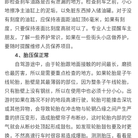
即检查刹车油路是否有泄漏的地方。检查刹车之前，小心
地擦净主油缸上的泥垢，以免脏东西掉入储油罐。对于没
有刻度的油缸，应保持液面距油缸顶6毫米，如果有刻
度，只要保持液面比刻度高就可以了。专业人士提醒车主
朋友，了解一些养护常识，如果在一些街头小店做养护，
要随时提醒维修人员保养项目。
4、胎压保正常
自驾游途中，由于轮胎跟地面接触的时间最长，磨损
也最厉害，所以是需要重点检查的地方。如果轮胎是子午
线轮胎，胎壁是其最薄弱的部位，因为整条子午线轮胎，
只有胎壁上没有钢丝，所以在使用中也必须十分小心。出
游时如果在路况不好的地段高速行驶，轮胎可能撞击深坑
或其他异物，会导致轮胎在冲击物与轮辋凸缘之间产生严
重的挤压变形，造成胎壁帘子布断纱，这时轮胎内部的空
气就会从断纱处顶起形成鼓包。如发现轮胎鼓包要及时更
换，不然高速行车时很容易造成爆胎。测测胎压，看看是