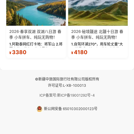
2026·春享双湖 双湖八日游 春
2026·秘境疆途 北疆十日游 春
季 小车拼车、纯玩无购物！
季 小车拼车、纯玩无购物！
1.阿勒泰网红打卡地：将军山 2.将
1.自驾环湖270°，用车轮丈量“大
军山落日缆车，体验雪都风光 3.
西洋最后一滴眼泪”的极致蔚蓝，
3380
4180
¥
¥
将军山，夕阳派对，蹦迪party 4.
让雪山、花海与深邃湖水在转弯
自驾赛里木湖360°环湖 5.二进赛
间连成自由的画卷。 2.特别赠送
湖随心游，邂逅湖畔日出浪漫...
那拉提景区3公里内，落地窗三钻
民宿 3.那...
©新疆中旅国际旅行社有限公司版权所有
许可证号:L-XB-100013
ICP备案号:新ICP备19001292号-4
新公网安备 65010302000123号