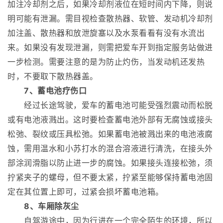
加注冷却剂之后，如果冷却剂液位在短时间内下降，则说
明可能有泄漏。需目视检查散热器、软管、发动机冷却剂
加注盖、散热器和放泄旋塞以及水泵看看有没有水流出
来。如果没有发现泄漏，则需把爱车开到指定服务站做进
一步检测。需要注意的是为防止灼伤，当发动机还发热
时，不要取下散热器盖。
7、蓄电池疗伤口
经过长途驾驶，爱车的蓄电池可能受强烈震动而松脱
或有电池液溅出。这时要检查蓄电池外部有无腐蚀或接头
松弛、裂纹或压具松弛。如果蓄电池被溅出来的电池液腐
蚀，需用温水和小苏打水的混合溶液进行清洗，在接头外
部涂润滑脂以防止进一步的腐蚀。如果接头连接松弛，须
拧紧夹子的螺母，但不要太紧，拧紧至能够保持蓄电池固
定在其位置上即可，过紧会损坏蓄电池箱。
8、车厢除灰尘
自驾游途中，因为行进在一个完全陌生的环境，所以