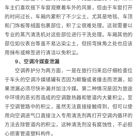
车主们喜欢摇下车窗观察着车外的风景，但由于车窗打开
的时间过长，车厢内累积了不少尘土，尤其是地毯、车顶
和门饰板等绒面包裹部位，积了尘很难处理。这就需要以
专业的蒸汽清洗机对这些部位进行干洗处理。车厢其他的
部位如仪表台等虽不易沾染尘土，但拐弯抹角之处也应该
用抹布或棉签进行清洁以免积尘。
9、空调冷媒查泄漏
空调养护分为两方面，一是在旅行归来后仔细检查位
于车头的空调冷媒储罐有否因为颠簸或者撞击而泄漏，如
果泄漏必须尽快补漏并加注冷媒。第二种情况是因为旅途
中环境的恶劣而造成的空调散热器和管道内大量积尘。至
于空调管路中的积尘，虽然无法直接接触得到，但可以使
用向空调进气口直接注入专用清洗剂再打开空调内循环的
方法去除管道内的积尘，这种清洗剂没有腐蚀性，不必担
心损害管道塑料构件。