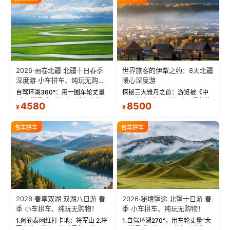
2026·画卷北疆 北疆十日春季
世界旅客的伊犁之约：8天北疆
深度游 小车拼车、纯玩无购
暖心深度游
物！
自驾环湖360°：用一圈车轮丈量
探秘三大雅丹之首：游览被《中
“大西洋最后一滴眼泪”的极致蔚
国国家地理》评选为“中国最美的
4580
8500
¥
¥
蓝。 赛湖旅拍：甄选多款风格服
三大雅丹”第一名的克拉玛依魔鬼
饰，9张精修美照，定格赛里木湖
城。 中国第一村：探访仅存的图
绝美瞬间。 赛湖坦克300跟车视
瓦人最大村落——禾木村，欣赏
包车拼车
包车拼车
频：专业摄影师...
晨雾与小木...
2026·春享双湖 双湖八日游 春
2026·秘境疆途 北疆十日游 春
季 小车拼车、纯玩无购物！
季 小车拼车、纯玩无购物！
1.阿勒泰网红打卡地：将军山 2.将
1.自驾环湖270°，用车轮丈量“大
军山落日缆车，体验雪都风光 3.
西洋最后一滴眼泪”的极致蔚蓝，