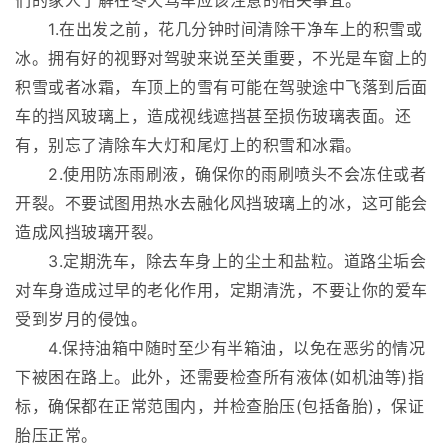
们的家人了解在冬天驾车应该注意的相关事宜。
1.在出发之前，花几分钟时间清除干净车上的积雪或
冰。拥有好的视野对驾驶来说至关重要，不光是车窗上的
积雪或者冰霜，车顶上的雪有可能在驾驶途中飞落到后面
车的挡风玻璃上，造成视线遮挡甚至损伤玻璃表面。还
有，别忘了清除车大灯和尾灯上的积雪和冰霜。
2.使用防冻雨刷液，确保你的雨刷喷头不会冻住或者
开裂。不要试图用热水去融化风挡玻璃上的冰，这可能会
造成风挡玻璃开裂。
3.定期洗车，除去车身上的尘土和盐粒。道路尘垢会
对车身造成过早的老化作用，定期清洗，不要让你的爱车
受到岁月的侵蚀。
4.保持油箱中随时至少有半箱油，以免在恶劣的情况
下被困在路上。此外，还需要检查所有液体(如机油等)指
标，确保都在正常范围内，并检查胎压(包括备胎)，保证
胎压正常。