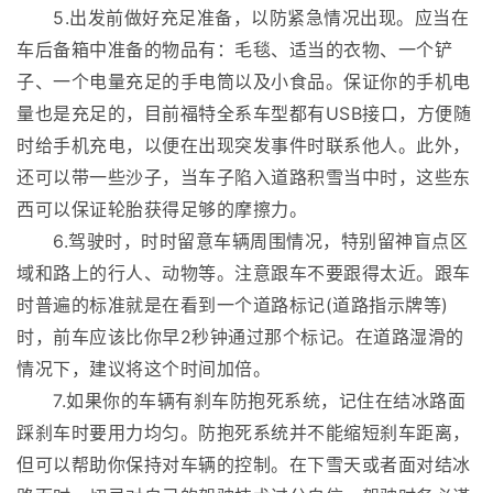
5.出发前做好充足准备，以防紧急情况出现。应当在
车后备箱中准备的物品有：毛毯、适当的衣物、一个铲
子、一个电量充足的手电筒以及小食品。保证你的手机电
量也是充足的，目前福特全系车型都有USB接口，方便随
时给手机充电，以便在出现突发事件时联系他人。此外，
还可以带一些沙子，当车子陷入道路积雪当中时，这些东
西可以保证轮胎获得足够的摩擦力。
6.驾驶时，时时留意车辆周围情况，特别留神盲点区
域和路上的行人、动物等。注意跟车不要跟得太近。跟车
时普遍的标准就是在看到一个道路标记(道路指示牌等)
时，前车应该比你早2秒钟通过那个标记。在道路湿滑的
情况下，建议将这个时间加倍。
7.如果你的车辆有刹车防抱死系统，记住在结冰路面
踩刹车时要用力均匀。防抱死系统并不能缩短刹车距离，
但可以帮助你保持对车辆的控制。在下雪天或者面对结冰