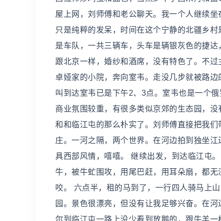
屋上网，刘师傅和老公聊天。我一个人继续坐
只是纯粹的发呆，时间在这个宁静的北疆乡村
是车队，一共三辆车，头车是辆银灰色的捷达
跟北京一样，婚纱和酒席，没有特色了。不过
卓娅家的小院，奔向室韦。走没几步就被路边
叫到达室韦已是下午2、3点。室韦也是一个
商业氛围较重，有很多类似京郊的生态园，没
和和临江屯的那么朴实了。刘师傅直接把我们
庄。一河之隔，两个世界。在河边拍到独坐江
具西部风情，嘻嘻。 继续出发，到达临江屯
牛，被牛虻围攻，用尾巴赶，用耳朵扇，都无
咬。 六点半，租的马到了，一行四人骑马上
园。景色很漂亮，但没有让我足够兴奋。在河
尔到临江屯一路上没少看到放鹅的，跟牛羊一