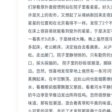
们穿着厚外套按惯例站在院子里看星星。好久
许是天上的街市，又想起了从喀纳斯回来走夜
星星的位置和在北京看得不一样。发现了2个
在床上很容易就能看到窗外的星星，于是决定
一看表才3点多，于是继续大睡。晚上虽然很
多起床，老公赖床，决定独自去看晨景。 从
松。走出屋门，院子里静悄悄的，只有勤劳的
口，探头探脑的。 院子里的砂砾很潮湿，脚
边。忽然，惊喜地发现草地上竟然有一条河!
蒸腾起来，在半空飘荡，远处山间也是烟雾缭
水，看着眼前烟雾飘散又聚拢，看着河水平静
奶牛边享受早餐边发出阵阵低鸣。忽然很想做
味道，那有些潮湿，混合着青草和牛粪的味道
么可爱的河里，走近了才发现那是两个牛奶桶