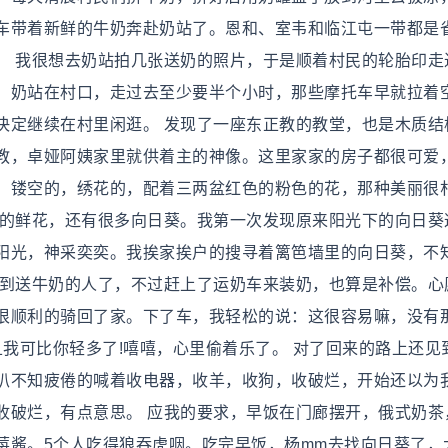
车带着新鲜的牛奶奔赴奶站了。恩和、室韦和临江屯一带都是
。 我很想去奶站拍几张送奶的照片，于是顺着村民的轮胎印走
，奶站在村口，走过去至少要半个小时，那些摩托车早就拉着
决定继续在村里闲逛。 发现了一座东正教的教堂，也是木质结
教，卓娅阿姨家里就供着主的神像。这里家家的房子都很可爱
，镂空的，绣花的，配着三两盆红色的粉色的花，那种美丽很
样的鲜花，还有很多向日葵。我第一次发现原来阳光下的向日葵
阳光，神采奕奕。我挨家挨户的搜寻着篱笆墙里的向日葵，不
不到送牛奶的人了，不过赶上了运奶车来装奶，也算是补偿。心
很顺利的骑回了家。下了车，我轻松的说：这很容易嘛，没有
且我可比你轻多了!嘻嘻，心里偷着乐了。 对了回来的路上还见
叭不知疲倦的喊着收电器，收羊，收狗，收破烂，开始还以为
收破烂，有点意思。 应我的要求，早饭在门廊摆开，俄式奶茶
莓酱。5个人吃得狼吞虎咽。吃完早饭，杨mm去找向日葵了，