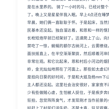
是在水里养的。 骑了一小时的马，已经对整
了。晚上又是星星伴我入眠。早上4点还在睡
早晨，她们俩一直耿耿于怀。于是起床，当然
民基本还没起。独自溜达着，和恩和一样的惬
长枪短炮早就已经架好了。迅速爬上了山，向
禁吃了一惊，蜿蜒的额尔古纳河上，云雾缭绕
面扶摇直上，在半空渐渐聚拢，然后顺着河岸
非常壮观。和它比起来，恩和村后小河边的烟
岭，金光灿灿地照在了河面上。那些如太虚幻
是拍向日葵的好时间，于是和大姐及杨mm下
主人都还没起。这里社会治安很好，家家夜不
少有些做贼心虚，生怕被人捉住，于是疾步奔
狂拍，忽觉阵阵臭气，才发现刚才当作前景的
好赶上了村民们送牛奶，不禁大喜，驻足观察