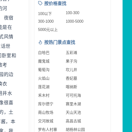
按价格查找
的河
100-300
100以下
 夜宿
300-1000
1000-5000
能是在
5000元以上
式风情
按热门景点查找
童话世
白哈巴
五彩滩
间卧室和
魔鬼城
果子沟
致考
葡萄沟
坎儿井
园的边
火焰山
香妃墓
换衣
莲花湖
喀纳斯
用井水
禾木村
可可托海
像很喜
库尔德宁
赛里木湖
的，土
南山牧场
天山天池
交河故城
高昌古城
莓酱，本
罗布人村寨
胡杨林公园
拿，我