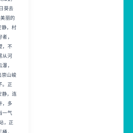
日葵去
和美丽的
安静，村
好者，
望，不
雾从河
云瀑，
出崇山峻
子。正
安静，连
许，多
当一气
站，正
三桶，