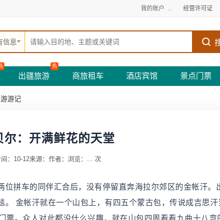
我的账户
经营许可证
有信息
热
热
出疆旅游
商旅租车
酒店宾馆
景点门票
旅游游记
贝尔：开满鲜花的天堂
间：10-12
来源：
作者：
浏览：
...
次
两位拼车的同伴汇合后，没有停留直奔海拉尔郊区的金帐汗。
毯。 金帐汗就在一个山包上，有四五个蒙古包，传说成吉思汗
的门票。众人对此都没什么兴趣，就在山包四周看看九曲十八弯