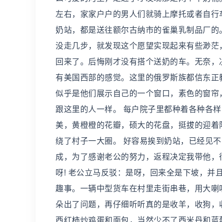
左右，家家户户的男人们就骑上摩托或者自行
奶站，都是送往额尔古纳市的雀巢乳制品厂的
没走几步，就发现这个愿望实现起来有些渺茫
回来了。后悔刚才没有搭个送奶的车。无奈，
有美国西部的感觉。这里的俄罗斯族都信东正
似乎是他们展示自己的一个窗口，素色的窗帘
跟这里的人一样。 每户院子里都种着各种各
美，黄橙橙的花瓣，硕大的花盘，挺拔的迎着
绕了村子一大圈。 好容易挨到奶站，已经见
成，为了感谢老公的努力，返程决定我带他，
呀! 老公立马反驳：是呀，回来全是下坡，并
趣事。一辆中型货车在村里走街串巷，用大喇
朵出了问题，再仔细听听真的是收羊，收狗，
西红柿炒鸡蛋和面包，当然少不了西米丹和蓝