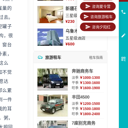
咨询夏令营
雀巢的
新疆石河子凯瑞酒店
三星级酒店
咨询旅游租车
过去。
¥
230
空罐子
咨询夕阳红
乌鲁木齐海德大酒店
构，很
五星级酒店
¥
600
，窗台
朴素，
旅游租车
租车指南
这么
奔驰商务车
知不觉
淡季:
￥1000-1300
愿达
平季:
￥1300-1600
旺季:
￥1600-1900
那么累
丰田4500
到一件
淡季:
￥1200-1500
我的耳
平季:
￥1500-1800
旺季:
￥1800-2400
，粥，
7座别克商务
大姐回