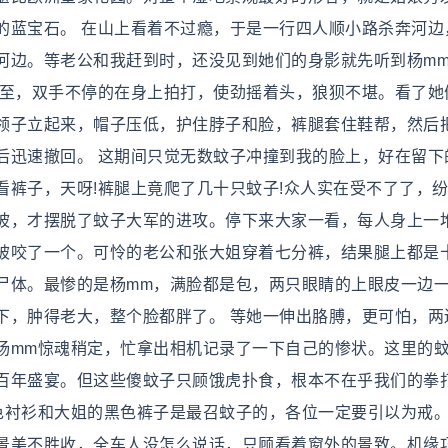
的蓝宝石。 在山上看着不过瘾，于是一行四人顺小路杀奔河边
河边。等老公和我赶到时，还没见到她们的身影就先听到杨m
而至，双手不停的在身上拍打，使劲摇着头，狼狈不堪。看了她
领子立起来，帽子压低，护住脖子和脸，裤腿套住鞋帮，然后
后迅速撤回。 这期间只觉无数蚊子冲撞到我的脸上，好在留下
看裤子，天呀!裤腿上竟爬了几十只蚊子!众人实在受不了了，
坡，才摆脱了蚊子大军的进攻。停下来大家一看，每人身上一
被咬了一个。可怜的老公和张大姐穿着七分裤，结果腿上都是
尸体。最惨的是杨mm，满脸都是包，两只眼睛的上眼皮一边
下，肿得老大，整个脸都胖了。 等她一伸出胳膊，更可怕，两
杨mm惊魂稍定，忙拿出相机记录了一下自己的惨状。这里的
百年盛宴。但这些傻蚊子只顾饿虎扑食，根本不在乎我们的拳
色衬衫和大姐的黑色裤子是最召蚊子的，各位一定要引以为戒。
景美不胜收，全车人没怎么说话，只顾看着窗外的景致。机缘