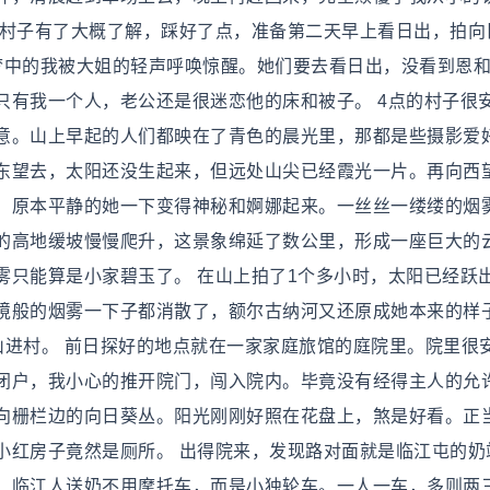
个村子有了大概了解，踩好了点，准备第二天早上看日出，拍向
梦中的我被大姐的轻声呼唤惊醒。她们要去看日出，没看到恩
只有我一个人，老公还是很迷恋他的床和被子。 4点的村子很
意。山上早起的人们都映在了青色的晨光里，那都是些摄影爱
东望去，太阳还没生起来，但远处山尖已经霞光一片。再向西
，原本平静的她一下变得神秘和婀娜起来。一丝丝一缕缕的烟
的高地缓坡慢慢爬升，这景象绵延了数公里，形成一座巨大的
雾只能算是小家碧玉了。 在山上拍了1个多小时，太阳已经跃
境般的烟雾一下子都消散了，额尔古纳河又还原成她本来的样
山进村。 前日探好的地点就在一家家庭旅馆的庭院里。院里很
闭户，我小心的推开院门，闯入院内。毕竟没有经得主人的允
向栅栏边的向日葵丛。阳光刚刚好照在花盘上，煞是好看。正
小红房子竟然是厕所。 出得院来，发现路对面就是临江屯的奶
。临江人送奶不用摩托车，而是小独轮车。一人一车，多则两