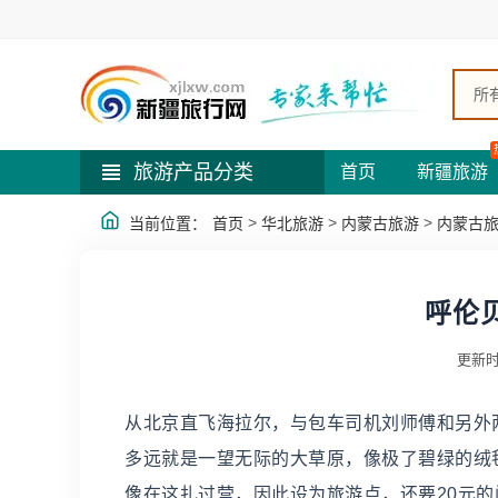
所
旅游产品分类
首页
新疆旅游
>
>
>
当前位置：
首页
华北旅游
内蒙古旅游
内蒙古
呼伦
更新时
从北京直飞海拉尔，与包车司机刘师傅和另外
多远就是一望无际的大草原，像极了碧绿的绒
像在这扎过营，因此设为旅游点，还要20元