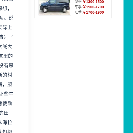
淡季:
￥1300-1500
平季:
￥1500-1700
思想，
旺季:
￥1700-1900
队。说
实际上
告别了
大喊大
这里的
没有恩
斯的村
帽，颇
那些牛
骨使劲
的田
从海拉
认知鹅