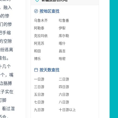
，融入
按地区查找
m的惨
乌鲁木齐
吐鲁番
们的惨
阿勒泰
伊犁
把手缩
克拉玛依
库尔勒
的空隙
阿克苏
喀什
纷纷逃离
和田
昌吉
堆包。
博乐
哈密
十几个
按天数查找
一个，嘴
一日游
二日游
边胳膊
三日游
四日游
蚊子实在
五日游
六日游
打脚
七日游
八日游
 看过湿
九日游
十日游以上
巧合，