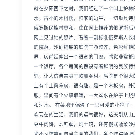
就在夕阳西下之时，我们经过了一个叫上护林
水，古朴的木柯楞，归家的奶牛，一切颇具诗
俄罗斯民族村恩和，住在网上推荐的俄罗斯后
网上见过她的照片。看着一副标准俄罗斯人长
的院落，沙砾铺底的庭院干净整齐，色彩鲜艳
界，房前延伸出一个很宽的门廊，感觉非常舒
一个饭厅，各个房间的摆设有着鲜明的民族特
究，让人仿佛置身于欧洲乡村。后院是个很大
上有个土桑拿房，很有趣，是一个木板房，外
服，里间有个火墙取暖，一大盆水在炉子上烧
和河水。 在菜地里偶遇了一只可爱的小狍子
欢现在的生活。我们的运气很好，这天刚从山
豆牛肉饼，炒鲜蘑，炖土鸡，还有俄式蔬菜沙
来不习惯拿面包当主食的我们，各个吃得肠肥