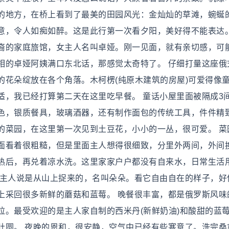
的地方，在桥上看到了最美的田园风光：金灿灿的草滩，蜿蜒
意，令人如痴如醉。这是此行第一次看夕阳，美好得不能表达。
裔的家庭旅馆，女主人名叫卓娅。刚一见面，就有亲切感，可
相的卓娅阿姨满口东北话，那感觉太奇特了。 仔细打量这座俄
的花朵绽放在各个角落。木柯楞(纯原木建筑的房屋)可爱得像
适，我已经打算第二天在这里吃早餐。 童话小屋里面被隔成3
色，银质餐具，玻璃酒器，还有制作面包的传统工具，件件精
的菜园，在这里第一次见到土豆花，小小的一丛，很可爱。 菜
面看着很粗糙，但是里面主人想得很细致，分里外两间，外间
热后，再兑着凉水洗。这里家家户户都没有自来水，日常生活
，主人说是从山上捉来的，名叫朵朵。看它自由自在的样子，好
上采回很多新鲜的蘑菇和蓝莓。 晚餐很丰富，都是俄罗斯风味
拉。最受欢迎的是主人家自制的西米丹(新鲜奶油)和酸甜的蓝
肚圆。 夜晚的恩和，很安静，空气中已经有些寒意了。洗完桑