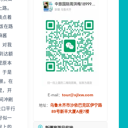
上路。
装点着
饭在路
麻酱
，对我
到达额
里原本
，于是
景。在
里，开
tour@xjlxw.com
E-mail：
间冲刷
乌鲁木齐市沙依巴克区伊宁路
地址：
进口平行
89号新丰大厦A座7楼
好似一
发上的
新疆旅游目的地