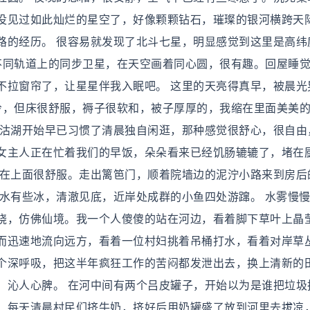
没见过如此灿烂的星空了，好像颗颗钻石，璀璨的银河横跨天
路的经历。 很容易就发现了北斗七星，明显感觉到这里是高纬
不同轨道上的同步卫星，在天空画着同心圆，很有趣。回屋睡
不拉窗帘了，让星星伴我入眠吧。 这里的天亮得真早，被晨光
冷，但床很舒服，褥子很软和，被子厚厚的，我缩在里面美美的
泸沽湖开始早已习惯了清晨独自闲逛，那种感觉很舒心，很自由
女主人正在忙着我们的早饭，朵朵看来已经饥肠辘辘了，堵在
踩在上面很舒服。走出篱笆门，顺着院墙边的泥泞小路来到房后
河水有些冰，清澈见底，近岸处成群的小鱼四处游蹿。 水雾慢
绕，仿佛仙境。我一个人傻傻的站在河边，看着脚下草叶上晶
而迅速地流向远方，看着一位村妇挑着吊桶打水，看着对岸草
个深呼吸，把这半年疯狂工作的苦闷都发泄出去，换上清新的
，沁人心脾。 在河中间有两个吕皮罐子，开始以为是谁把垃圾
。每天清晨村民们挤牛奶，挤好后用奶罐盛了放到河里去拔凉