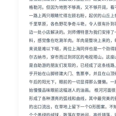
格勒河。但因为地势不够高，又不够开阔，看
一路上两只眼睛忙得左顾右盼，起伏的山丘上
千里草原，各色野花争奇斗艳，令人很有扑到
边一处小店解决的。刘师傅特意为我们安排了
料，感觉像在吃涮羊肉。羊肉是整块上来的，
来说是难以下咽，两位上海同伴也是一个劲得
尔古纳市，穿市而过到郊区的电视塔山。这座
是自助游的朋友们发现的，已经成了这条线路
乎开始在山脚修建大门、售票亭，并且在山顶
午后的阳光下，眼前的一切显得那么慵懒。一
始慢慢品味眼前这幅迷人的油画。 根河河面
形成了各种漂亮的弧线和曲线，其中最完美的
的出口流出，在草地上留下一个Ω形图案，不
个个墨绿的绒球，散落在草地间，高低错落，