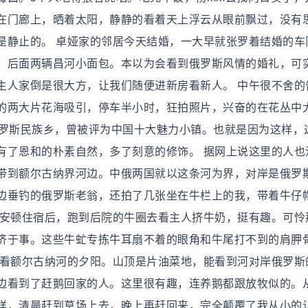
在门廊上，晒着太阳，静静的看着天上浮云从眼前飘过，没有
是静止的。 卓娅家的邻居今天结婚，一大早就张罗着结婚的车
，后面两辆昌河小面包。本以为会看到俄罗斯风情的婚礼，可
主人家倒是很大方，让我们随便进新房看新人。 中午很不舍的
的两大片花海吸引，停车半小时，狂拍照片，兴奋的在花丛中
俄罗斯民族乡，曾被评为中国十大魅力小镇。也就是因为这样，
有了恩和的朴素自然，多了刻意的修饰。 据网上说这里的人也
带到额尔古纳界河边。中俄两国就以这条河为界，对岸是俄罗
边垂钓的俄罗斯老翁，还拍了几张坐在牛栏上的我，带着牛仔
。安顿住宿后，跑到后院的牛圈去看主人挤牛奶，挺有趣。可怜
济于事。这些牛虻专拣牛耳扇不着的眼角和牛尾打不到的肩胛
山看额尔古纳河的夕阳。山顶是片油菜地，能看到河对岸俄罗斯
边看到了赶鹅回家的人。这里很有趣，连养鹅都跟放牧似的。
样，清晨赶到草场上去，晚上再赶回来，完全颠覆了我从小的