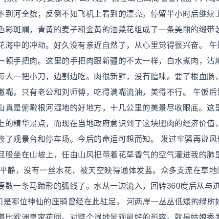
不到河全貌，反倒不如飞机上看到的漂亮。停留半小时后继续
色彩斑斓，青黄的麦子和金黄的油菜花组成了一条美丽的缎带
花海中的冲动。好久没有亲近自然了，从心里觉得很兴奋。 午
一顿手把肉。这里的手把肉跟新疆的不太一样，白水煮肉，沾
每人一把小刀，边割边吃。肉很新鲜，没有膻味。要了根血肠
撇嘴。只有老公和刘师傅，吃得满嘴流油，美得不行。 午饭后
山真是俯瞰根河湿地的好地方，十几公里的美景尽收眼底。这
上的精华景点，而现在当地政府意识到了这块肥肉的经济价值
修了观景台和停车场。今后的命运可想而知。 发过牢骚再说风
屁股坐在山坡上，任由山风把带着花草香气的空气灌进我的肺
很平静，没有一丝水花，被天空映得通体发蓝。众多支流在草地
要数一条马蹄形的弧线了。水从一边流入，回转360度后从与
知是哪位神仙的座骑曾经在此驻足。 河两岸一丛丛低矮的绿树
堪比欧洲皇家花园。对整个湿地景观最好的形容，就是姑娘秀