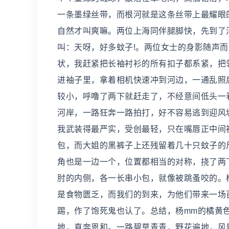
一条墨绿丝带，而根河就是这条丝带上最耀眼
自然才叫爽嘛。两位上海同伴腿脚快，先到了
叫：天呀，好多蚊子!。两位女士的身影随声
状，我赶紧把长袖衬衫的所有扣子都系紧，把
进袖子里，拿着相机快速冲到河边，一通乱照
较小，呼噜了两下就赶走了，不经意间低头一
河岸，一路狂奔一路拍打，好不容易逃到迎风
我武装得最严实，受创最轻，只在嘴唇正中间
包，而大姐的黑裤子上还残留着几十只蚊子的
角也是一边一个，位置都相当的对称，挠了两
肘的内侧，各一长串小包，就像被跳蚤咬的。
是食物匮乏，而我们的到来，为他们带来一场
踢，作了饱死鬼也认了。总结，杨mm的橘黄
地，直奔恩和。一路碧草青青，野花遍地，风