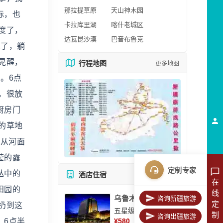
那拉提草原
天山神木园
际，也
卡拉库里湖
喀什老城区
度了，
达瓦昆沙漠
巴音布鲁克
觉了，躺
晃醒，
行程地图
更多地图
。6点
，很放
厨房门
的草地
慢从河面
莹的露
定制专家
丛中的
酒店住宿
所有酒店
在
田园的
线
乌鲁木齐美丽华大酒
咨询新疆旅游
定
扔到这
五星级酒店
制
咨询出疆旅游
，6点半
¥
580