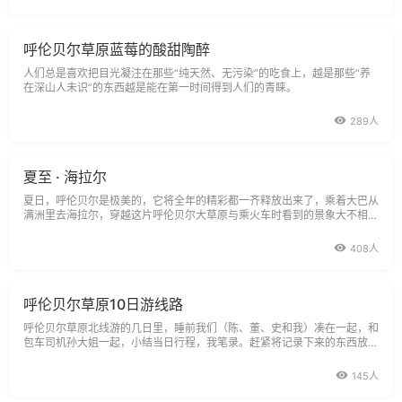
呼伦贝尔草原蓝莓的酸甜陶醉
人们总是喜欢把目光凝注在那些“纯天然、无污染”的吃食上，越是那些“养
在深山人未识”的东西越是能在第一时间得到人们的青睐。
289人
夏至 · 海拉尔
夏日，呼伦贝尔是极美的，它将全年的精彩都一齐释放出来了，乘着大巴从
满洲里去海拉尔，穿越这片呼伦贝尔大草原与乘火车时看到的景象大不相
同，一路上，风景如画，宛如仙境
408人
呼伦贝尔草原10日游线路
呼伦贝尔草原北线游的几日里，睡前我们（陈、董、史和我）凑在一起，和
包车司机孙大姐一起，小结当日行程，我笔录。赶紧将记录下来的东西放上
去，边回忆边补充边丰满。
145人