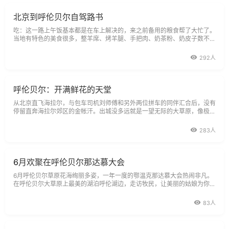
北京到呼伦贝尔自驾路书
吃：这一路上午饭基本都是在车上解决的，来之前备用的粮食帮了大忙了。
当地有特色的美食很多，整羊席、烤羊腿、手把肉、奶茶粉、奶皮子数不胜
数.第一天在东乌因为已经很晚了所以没吃到什么有特色的东西。第二天在
阿尔山吃到的东北菜很好，很地道，量也很足。住：酒店都是在去之前提前
292人
预定好了。如果有时间的话，在当地找应该
呼伦贝尔：开满鲜花的天堂
从北京直飞海拉尔，与包车司机刘师傅和另外两位拼车的同伴汇合后，没有
停留直奔海拉尔郊区的金帐汗。出城没多远就是一望无际的大草原，像极了
碧绿的绒毯。
283人
6月欢聚在呼伦贝尔那达慕大会
6月呼伦贝尔草原花海绚丽多姿，一年一度的鄂温克那达慕大会热闹非凡。
在呼伦贝尔大草原上最美的湖泊呼伦湖边，走访牧民，让美丽的姑娘为你献
上红丝带，热情邀请你到帐幕里喝马酒，吃全羊大餐。蒙古族小伙子为你演
奏马
83人