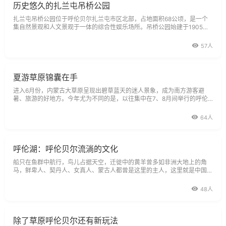
历史悠久的扎兰屯吊桥公园
扎兰屯吊桥公园位于呼伦贝尔扎兰屯市区北部，占地面积68公顷，是一个
集自然景观和人文景观于一体的综合性娱乐场所。吊桥公园始建于1905
年，园内有悬索桥和桁桥，是专供当时沙俄贵族们享乐的场所，因园内吊桥
而得名。
57人
夏游草原锦囊在手
进入6月份，内蒙古大草原呈现出碧草蓝天的迷人景象，成为南方游客避
暑、旅游的好地方。今年尤为不同的是，以往集中在7、8月间举行的呼伦
贝尔鄂温克旗那达慕大会，今年将提前在6月18日在鄂温克旗那达慕会场盛
大举行，
64人
呼伦湖：呼伦贝尔流淌的文化
船只在鱼群中航行，鸟儿占据天空，迁徙中的黄羊曾多如非洲大地上的角
马，鲜卑人、契丹人、女真人、蒙古人都曾是这里的主人，这里就是中国最
肥美草原的中心呼伦湖。呼伦湖，蒙语里人们总是亲切地称它为达赉湖，意
思是
48人
除了草原呼伦贝尔还有新玩法