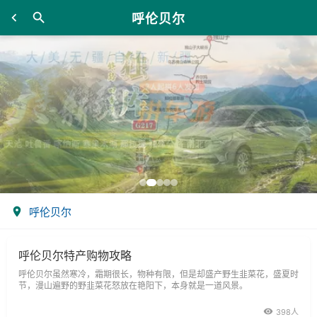
呼伦贝尔
呼伦贝尔
呼伦贝尔特产购物攻略
呼伦贝尔虽然寒冷，霜期很长，物种有限，但是却盛产野生韭菜花，盛夏时
节，漫山遍野的野韭菜花怒放在艳阳下，本身就是一道风景。
398人