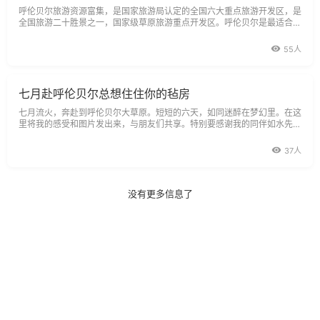
呼伦贝尔旅游资源富集，是国家旅游局认定的全国六大重点旅游开发区，是
全国旅游二十胜景之一，国家级草原旅游重点开发区。呼伦贝尔是最适合人
类生存的一片“绿色净土”，是大自然馈赠给世人的“天然别墅”，这里的绝
55人
七月赴呼伦贝尔总想住住你的毡房
七月流火，奔赴到呼伦贝尔大草原。短短的六天，如同迷醉在梦幻里。在这
里将我的感受和图片发出来，与朋友们共享。特别要感谢我的同伴如水先
生，尽管许多照片都诞生在摇晃的车上，甚至隔着并不明亮的车窗，但是他
镜头
37人
没有更多信息了