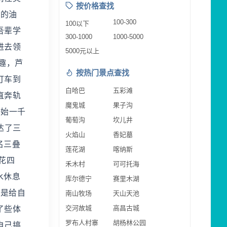
按价格查找
龄的油
100-300
100以下
吾辈学
300-1000
1000-5000
进去领
5000元以上
趣，芦
按热门景点查找
打车到
白哈巴
五彩滩
直奔轨
魔鬼城
果子沟
开始一千
葡萄沟
坎儿井
达了三
火焰山
香妃墓
名三叠
莲花湖
喀纳斯
花四
禾木村
可可托海
水休息
库尔德宁
赛里木湖
直是给自
南山牧场
天山天池
交河故城
高昌古城
了些体
罗布人村寨
胡杨林公园
自己搞