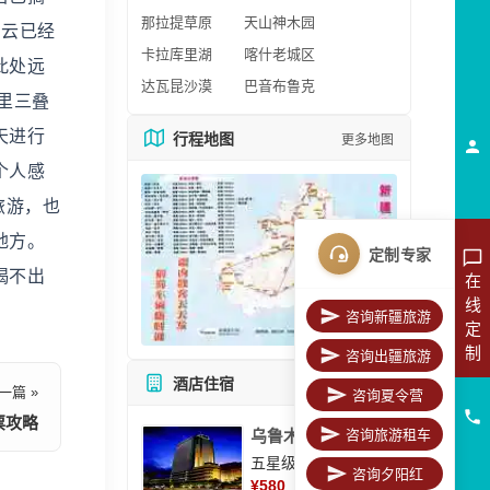
那拉提草原
天山神木园
，云已经
卡拉库里湖
喀什老城区
此处远
达瓦昆沙漠
巴音布鲁克
里三叠
天进行
行程地图
更多地图
个人感
旅游，也
地方。
定制专家
喝不出
在
线
咨询新疆旅游
定
制
咨询出疆旅游
酒店住宿
所有酒店
一篇 »
咨询夏令营
票攻略
咨询旅游租车
乌鲁木齐美丽华大酒
五星级酒店
咨询夕阳红
¥
580