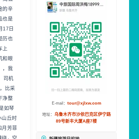
途的辛
品也是
月17日
经历也
车上
机和眼
），我
，司机
元，比采
干净整
tour@xjlxw.com
E-mail：
是如琴
乌鲁木齐市沙依巴克区伊宁路
地址：
小山丘时
89号新丰大厦A座7楼
四月芳菲
缠绕，空
新疆旅游目的地