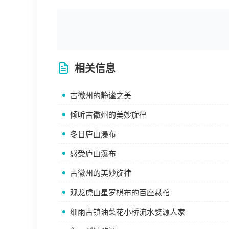
相关信息
古徽州的静谧之美
倾听古徽州的美妙旋律
冬日庐山瀑布
感受庐山瀑布
古徽州的美妙旋律
观龙虎山星罗棋布的百座悬棺
细雨古镇油菜花小桥流水婺源人家