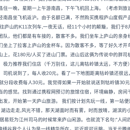
昌住一晚，星期一上午游南昌，下午飞机回上海。（考虑到旅
经南昌坐飞机返沪。由于名额已满，不然购买携程庐山度假产
往庐山的K11次列车,一夜无话，经11个小时的颠簸，我们于8
团队，他们都是有车接的，散客不多。我们坐车上庐山的亲身
们坐上了拉客上庐山的金杯车。因为散客不多，等了好久才开
上，花180元/人买了进山门票。进山后这俩为传说中的胖司
，极力推荐我们住店（千万别住，这儿离牯岭镇太远，不方便
，司机说到了，每人收20元。看了一下地图距离牯岭镇还很远
就分段收费每人30元。我觉得如果一开始就说送到牯岭镇30
当的感觉。找到通过携程网预订的旅馆住宿，环境幽静，房间
出发，开始第一天庐山旅游。 我们按计划先玩一线，第一站便
。湖边走走,风光不错，那天湖面时而有雾，时而放晴，湖滨的
居易贬为江州司马的时候常来庐山闲游。也就流下名句:“人间
。锦绣谷我个人认为是一线精华所在。可近观可远眺。当天云腾