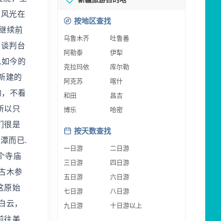
限风光在
按地区查找
继续前
乌鲁木齐
吐鲁番
 谈判台
阿勒泰
伊犁
免如今的
克拉玛依
库尔勒
新建的
阿克苏
喀什
的，不看
和田
昌吉
所以只
博乐
哈密
们很是
按天数查找
潭而已.
一日游
二日游
个寺庙
三日游
四日游
古木参
五日游
六日游
这原始
七日游
八日游
白云，
九日游
十日游以上
前往美