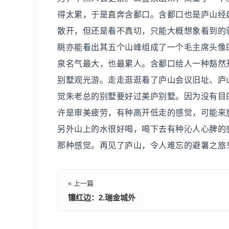
得太累，于是直奔含鄱口。含鄱口也是庐山经
散开，但还是看不真切，只能大概想象看到的
眺亦能看出其五个山峰组成了一个毛主席头像
泉名气最大，也最累人。含鄱口给人一种豁然开
别墅观光游。走走逛逛看了庐山会议旧址、庐
觉朱老总的别墅要好过美庐别墅。因为没有目
许是审美疲劳，有种高开低走的感觉，可能来
另外山上的水很好喝，喝下去有种沁人心脾的
那种感觉。再见了庐山，令人难忘的避暑之旅
« 上一篇
镶红边：2.瑞金城外