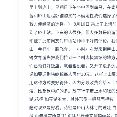
早上到庐山，星期日下午坐中巴到南昌，在南
苦和庐山返程卧铺购买的不确定性我们选择了
较方便经济的选择。） 8月16日,乘上了上海前
到了庐山站。下车的人很多，但大多数是旅游
印证了此前网友对庐山站种种不好的评论。我
山。金杯车一路飞奔，一小时左右就来到庐山山
镜女导游先把我们拉到一个叫太极宾馆的地方
们已预订好饭店，就看也没看。又开了没多远
说如要送到牯岭镇每人再付10元。这样上山费
用这种方式要好得多，因为分段收费会给人上
洁，比想象中好的多。放下行李带上水和吃的
湖,花径.如琴湖不大，其外形像一把琴而得名
隐时现煞是好看。花径是庐山大林寺的遗址,白
尽,山寺桃花始盛开”.再往前行便来到锦绣谷