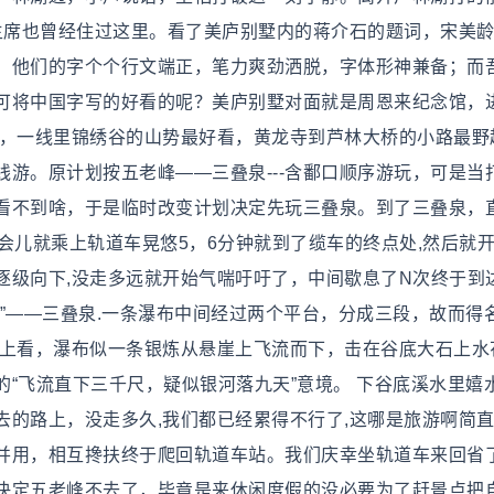
毛主席也曾经住过这里。看了美庐别墅内的蒋介石的题词，宋美
，他们的字个个行文端正，笔力爽劲洒脱，字体形神兼备；而
可将中国字写的好看的呢？美庐别墅对面就是周恩来纪念馆，
束，一线里锦绣谷的山势最好看，黄龙寺到芦林大桥的小路最野
二线游。原计划按五老峰——三叠泉---含鄱口顺序游玩，可是当
看不到啥，于是临时改变计划决定先玩三叠泉。到了三叠泉，
会儿就乘上轨道车晃悠5，6分钟就到了缆车的终点处,然后就
逐级向下,没走多远就开始气喘吁吁了，中间歇息了N次终于到
”——三叠泉.一条瀑布中间经过两个平台，分成三段，故而得
向上看，瀑布似一条银炼从悬崖上飞流而下，击在谷底大石上水
“飞流直下三千尺，疑似银河落九天”意境。 下谷底溪水里嬉
去的路上，没走多久,我们都已经累得不行了,这哪是旅游啊简
并用，相互搀扶终于爬回轨道车站。我们庆幸坐轨道车来回省
决定五老峰不去了，毕竟是来休闲度假的没必要为了赶景点把