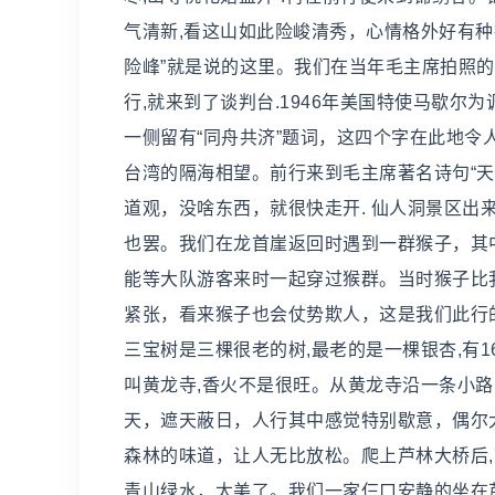
气清新,看这山如此险峻清秀，心情格外好有
险峰”就是说的这里。我们在当年毛主席拍照
行,就来到了谈判台.1946年美国特使马歇尔为
一侧留有“同舟共济”题词，这四个字在此地
台湾的隔海相望。前行来到毛主席著名诗句“天
道观，没啥东西，就很快走开. 仙人洞景区出
也罢。我们在龙首崖返回时遇到一群猴子，其
能等大队游客来时一起穿过猴群。当时猴子比
紧张，看来猴子也会仗势欺人，这是我们此行的
三宝树是三棵很老的树,最老的是一棵银杏,有
叫黄龙寺,香火不是很旺。从黄龙寺沿一条小
天，遮天蔽日，人行其中感觉特别歇意，偶尔
森林的味道，让人无比放松。爬上芦林大桥后
青山绿水，太美了。我们一家仨口安静的坐在