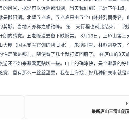
典的风景，据说可以远眺鄱阳湖，当天我们到时已近下午1点
就是鄱阳湖。北望五老峰，五老峰是由五个山峰并列而得名，
的剪影，当地人亦称之领袖峰。 第二天行程也就此结束，二线
朗的感觉。五老峰没去留下缺憾美。 8月19日，上庐山第三
山大厦（国民党军官训练团旧址），朱德别墅，林彪别墅等，
的性走哪是那儿，随便看了几个就打道回府了。 在庐山的3天
旅游还不如来避暑更贴切一些。山上的确凉快，是个避暑的好
感觉，留有那么一丝丝甜意，我在上海找了好几种矿泉水就是
！
下
最新庐山三清山逃