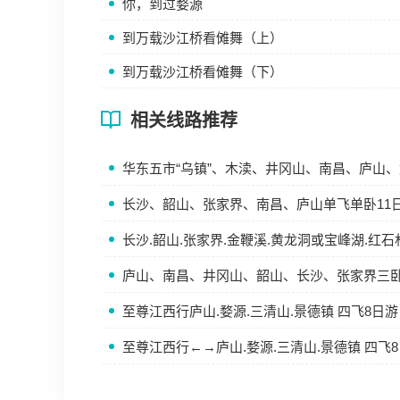
你，到过婺源
到万载沙江桥看傩舞（上）
到万载沙江桥看傩舞（下）
相关线路推荐
华东五市“乌镇”、木渎、井冈山、南昌、庐山、武
长沙、韶山、张家界、南昌、庐山单飞单卧11
长沙.韶山.张家界.金鞭溪.黄龙洞或宝峰湖.红石
庐山、南昌、井冈山、韶山、长沙、张家界三卧
至尊江西行庐山.婺源.三清山.景德镇 四飞8日游
至尊江西行←→庐山.婺源.三清山.景德镇 四飞