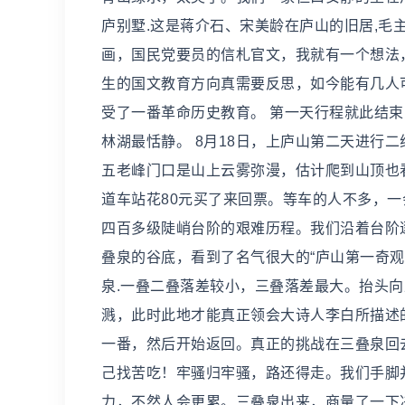
庐别墅.这是蒋介石、宋美龄在庐山的旧居,
画，国民党要员的信札官文，我就有一个想法
生的国文教育方向真需要反思，如今能有几人
受了一番革命历史教育。 第一天行程就此结
林湖最恬静。 8月18日，上庐山第二天进行
五老峰门口是山上云雾弥漫，估计爬到山顶也
道车站花80元买了来回票。等车的人不多，一
四百多级陡峭台阶的艰难历程。我们沿着台阶
叠泉的谷底，看到了名气很大的“庐山第一奇观
泉.一叠二叠落差较小，三叠落差最大。抬头
溅，此时此地才能真正领会大诗人李白所描述的
一番，然后开始返回。真正的挑战在三叠泉回
己找苦吃！牢骚归牢骚，路还得走。我们手脚
力，不然人会更累。三叠泉出来，商量了一下