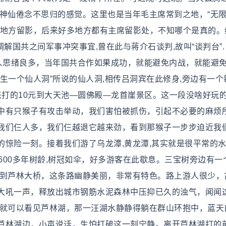
种神仙倦念不思归的感觉。这里也是当年毛主席常到之地，“无
的地方留影，后来好多地方都有主席留影处，不知哪个是真的。
调解国共之间军事冲突事宜,曾在此与蒋介石谈判,故叫“谈判台”.
令人思绪良多，当年国共合作如果成功，就能避免内战，就能避
生一个仙人洞”所说的仙人洞,相传吕洞宾在此修身,旁边有一个
来打的10元到大天池—圆佛殿—龙首崖景区。这一段没啥好玩
中有只猴子有攻击举动，我们害怕被抓伤，引起不必要的麻烦
我们仨人多，我们仨越退它越来劲，看到那猴子一步步迫近我
惊险一刻。接着我们游了乌龙潭,黄龙潭,其实就是很平常的水
1600多年树龄,树冠如伞，好多游客在此歇息。三宝树旁边有一
路到芦林大桥，这条路幽静美丽，非常有特色。路上游人很少，
大吼一声，释放出城市钢筋水泥森林中压抑已久的浊气，闻闻
,就可以看见芦林湖，那一汪湖水静静得躺在群山环抱中，蓝天
芦林湖边，小声说话，生怕打破这一刻宁静。离开芦林湖打的