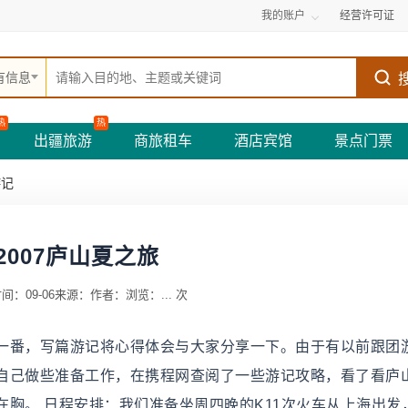
我的账户
经营许可证
有信息
热
热
出疆旅游
商旅租车
酒店宾馆
景点门票
游记
2007庐山夏之旅
间：09-06
来源：
作者：
浏览：
...
次
一番，写篇游记将心得体会与大家分享一下。由于有以前跟团
自己做些准备工作，在携程网查阅了一些游记攻略，看了看庐
胸。 日程安排：我们准备坐周四晚的K11次火车从上海出发