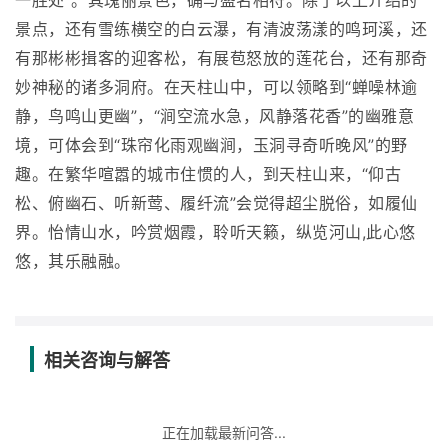
一胜处”。其瑰丽景色，确与盛名相符。除了以上介绍的
景点，还有雪练横空的白云瀑，有清波荡漾的鸣珂溪，还
有那彬彬揖客的迎客松，有展苞怒放的莲花台，还有那奇
妙神秘的诸多洞府。在天柱山中，可以领略到“蝉噪林逾
静，鸟鸣山更幽”，“涧空流水急，风静落花香”的幽雅意
境，可体会到“珠帘化雨观幽涧，玉洞寻奇听晚风”的野
趣。在繁华喧嚣的城市住惯的人，到天柱山来，“仰古
松、俯幽石、听新莺、履纤流”会觉得超尘脱俗，如履仙
界。怡情山水，吟赏烟霞，聆听天籁，纵览河山,此心悠
悠，其乐融融。
相关咨询与解答
正在加载最新问答...