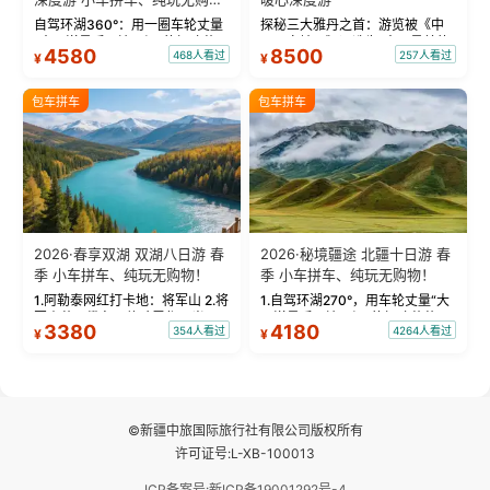
物！
自驾环湖360°：用一圈车轮丈量
探秘三大雅丹之首：游览被《中
“大西洋最后一滴眼泪”的极致蔚
国国家地理》评选为“中国最美的
4580
8500
468人看过
257人看过
¥
¥
蓝。 赛湖旅拍：甄选多款风格服
三大雅丹”第一名的克拉玛依魔鬼
饰，9张精修美照，定格赛里木湖
城。 中国第一村：探访仅存的图
绝美瞬间。 赛湖坦克300跟车视
瓦人最大村落——禾木村，欣赏
包车拼车
包车拼车
频：专业摄影师...
晨雾与小木...
2026·春享双湖 双湖八日游 春
2026·秘境疆途 北疆十日游 春
季 小车拼车、纯玩无购物！
季 小车拼车、纯玩无购物！
1.阿勒泰网红打卡地：将军山 2.将
1.自驾环湖270°，用车轮丈量“大
军山落日缆车，体验雪都风光 3.
西洋最后一滴眼泪”的极致蔚蓝，
3380
4180
354人看过
4264人看过
¥
¥
将军山，夕阳派对，蹦迪party 4.
让雪山、花海与深邃湖水在转弯
自驾赛里木湖360°环湖 5.二进赛
间连成自由的画卷。 2.特别赠送
湖随心游，邂逅湖畔日出浪漫...
那拉提景区3公里内，落地窗三钻
民宿 3.那...
©新疆中旅国际旅行社有限公司版权所有
许可证号:L-XB-100013
ICP备案号:新ICP备19001292号-4