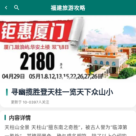
福建旅游攻略
寻幽揽胜登天柱一览天下众山小
更新于 10-03
97人关注
内容详情
天柱山全景 天柱山“擅东南之奇胜”，被古人誉为“临漳第