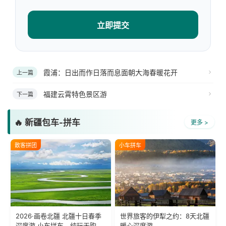
立即提交
霞浦：日出而作日落而息面朝大海春暖花开
上一篇
福建云霄特色景区游
下一篇
🔥 新疆包车-拼车
更多 >
散客拼团
小车拼车
2026·画卷北疆 北疆十日春季
世界旅客的伊犁之约：8天北疆
深度游 小车拼车、纯玩无购
暖心深度游