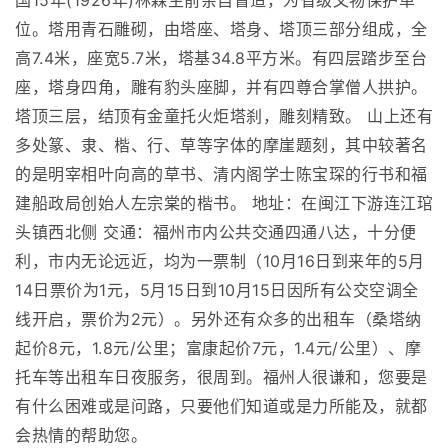
国15年(1926年)林森生前亲自督造，为省级文物保护单
位。塔用青石雕砌，由塔座、塔身、塔顶三部分组成，全
高7.4米，座宽5.7米，塔基34.8平方米。有四层踏步至台
座，塔身四角，雕有豹头座脚，并有四尊合掌僧人拱护。
塔顶三层，结顶有金童托火炬塔刹，雕刻精致。 山上还有
多处篆、隶、楷、行、草等字体的摩崖题刻，其中较著名
的是明宰相叶向高的草书、清内阁学士陈宝琛的行书和福
建船政局创始人左宗棠的楷书。 地址：在闽江下游连江琯
头镇西北侧 交通：福州市内公共交通四通八达，十分便
利，市内无论远近，均为一票制（10月16日到来年的5月
14日票价为1元，5月15日到10月15日因所有公交空调全
线开启，票价为2元）。另外还有众多的出租车（桑塔纳
起价8元，1.8元/公里；富康起价7元，1.4元/公里）、摩
托车等出租车日夜服务，很周到。福州人很谦和，您要是
有什么困难或是问路，只要他们知道或是力所能及，就都
会热情的帮助您。