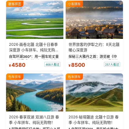
散客拼团
小车拼车
2026·画卷北疆 北疆十日春季
世界旅客的伊犁之约：8天北疆
深度游 小车拼车、纯玩无购
暖心深度游
物！
自驾环湖360°：用一圈车轮丈量
探秘三大雅丹之首：游览被《中
“大西洋最后一滴眼泪”的极致蔚
国国家地理》评选为“中国最美的
4580
8500
468人看过
257人看过
¥
¥
蓝。 赛湖旅拍：甄选多款风格服
三大雅丹”第一名的克拉玛依魔鬼
饰，9张精修美照，定格赛里木湖
城。 中国第一村：探访仅存的图
绝美瞬间。 赛湖坦克300跟车视
瓦人最大村落——禾木村，欣赏
包车拼车
包车拼车
频：专业摄影师...
晨雾与小木...
2026·春享双湖 双湖八日游 春
2026·秘境疆途 北疆十日游 春
季 小车拼车、纯玩无购物！
季 小车拼车、纯玩无购物！