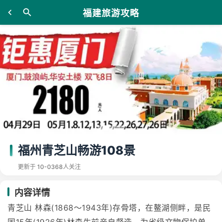
福建旅游攻略
福州青芝山畅游108景
更新于 10-03
68人关注
内容详情
青芝山 林森(1868～1943年)存骨塔，在鳌湖侧畔，是民