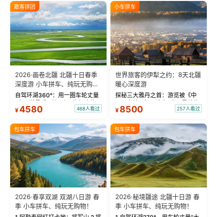
散客拼团
小车拼车
2026·画卷北疆 北疆十日春季
世界旅客的伊犁之约：8天北疆
深度游 小车拼车、纯玩无购
暖心深度游
物！
自驾环湖360°：用一圈车轮丈量
探秘三大雅丹之首：游览被《中
“大西洋最后一滴眼泪”的极致蔚
国国家地理》评选为“中国最美的
4580
8500
468人看过
257人看过
¥
¥
蓝。 赛湖旅拍：甄选多款风格服
三大雅丹”第一名的克拉玛依魔鬼
饰，9张精修美照，定格赛里木湖
城。 中国第一村：探访仅存的图
绝美瞬间。 赛湖坦克300跟车视
瓦人最大村落——禾木村，欣赏
包车拼车
包车拼车
频：专业摄影师...
晨雾与小木...
2026·春享双湖 双湖八日游 春
2026·秘境疆途 北疆十日游 春
季 小车拼车、纯玩无购物！
季 小车拼车、纯玩无购物！