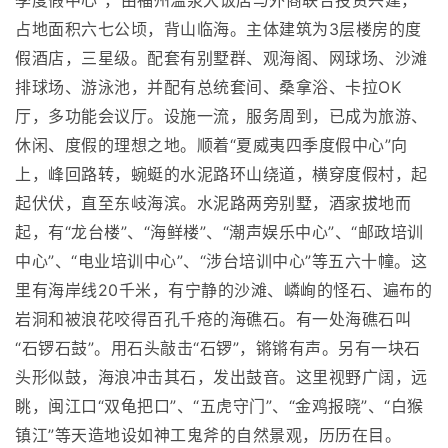
季度假中心”，由福州温泉大饭店与外商联合投资兴建，
占地面积六七公顷，背山临海。主体建筑为3层楼房的度
假酒店，三星级。配套有别墅群、观海阁、网球场、沙滩
排球场、游泳池，并配有总统套间、桑拿浴、卡拉OK
厅，多功能会议厅。设施一流，服务周到，已成为旅游、
休闲、度假的理想之地。顺着“夏威夷四季度假中心”向
上，峰回路转，蜿蜓的水泥路环山绕道，横穿度假村，起
起伏伏，直至东岐海滨。水泥路两旁别墅，酒家拔地而
起，有“龙台楼”、“海鲜楼”、“潮声娱乐中心”、“邮政培训
中心”、“电业培训中心”、“涉台培训中心”等五六十幢。这
里有海岸线20千米，有宁静的沙滩、嶙峋的怪石、遍布的
岩洞和被浪花咬得百孔千疮的海礁石。有一处海礁石叫
“石锣石鼓”。用石头敲击“石锣”，锵锵有声。另有一块石
头形似鼓，海浪冲击其石，发出鼓音。这里视野广阔，远
眺，闽江口“双龟把口”、“五虎守门”、“金鸡报晓”、“白猴
镇江”等天造地设如神工鬼斧的自然景观，历历在目。