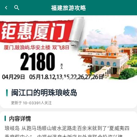
福建旅游攻略
闽江口的明珠琅岐岛
更新于 10-03
391人关注
内容详情
琅岐岛 从跑马场顺山坡水泥路走百余米就到了“夏威夷四