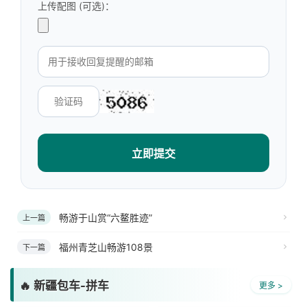
上传配图 (可选)：
立即提交
畅游于山赏“六鳌胜迹”
上一篇
福州青芝山畅游108景
下一篇
🔥 新疆包车-拼车
更多 >