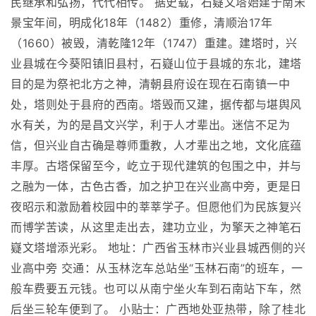
民继承和弘扬，代代相传。 据史载，石嶷文塔始建于南宋
景宝年间，明成化18年（1482）重修，清顺治17年
（1660）被毁，清乾隆12年（1747）重建。建塔时，兴
业县城在今葵阳镇旧县村，石嶷山位于县城的东北，建塔
目的是为祭祀北方之神，清朝县府设在现在石南镇一中
处，塔则处于县府的西南。塔毁而又建，据传都与堪舆风
水有关，为的是昌文兴学，利于人才辈出。迷信不足为
信，但兴业自古确是尊师重教，人才辈出之地，文化底蕴
丰厚。古塔保留至今，屹立于现代建筑的包围之中，并与
之融为一体，古色古香，加之护卫在兴业高中旁，更是日
夜昭示和激励着校园中的莘莘学子。但愿他们为民族复兴
而博学苦读，从这里走出去，建功立业，为擎天之神笔石
嶷文塔增添光彩。 地址：广西省玉林市兴业县城西侧的兴
业高中旁 交通：从玉林汔车总站坐“玉林石南”的班车，一
般车费要五元钱。也可以从南宁坐火车到石南站下车，然
后坐三轮车便到了。 小贴士：广西地处亚热带，除了桂北