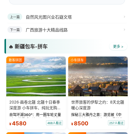
自然风光图兴业石嶷文塔
上一篇
广西旅游十大精品线路
下一篇
🔥 新疆包车-拼车
更多 >
散客拼团
小车拼车
2026·画卷北疆 北疆十日春季
世界旅客的伊犁之约：8天北疆
深度游 小车拼车、纯玩无购
暖心深度游
物！
自驾环湖360°：用一圈车轮丈量
探秘三大雅丹之首：游览被《中
“大西洋最后一滴眼泪”的极致蔚
国国家地理》评选为“中国最美的
4580
8500
468人看过
257人看过
¥
¥
蓝。 赛湖旅拍：甄选多款风格服
三大雅丹”第一名的克拉玛依魔鬼
饰，9张精修美照，定格赛里木湖
城。 中国第一村：探访仅存的图
绝美瞬间。 赛湖坦克300跟车视
瓦人最大村落——禾木村，欣赏