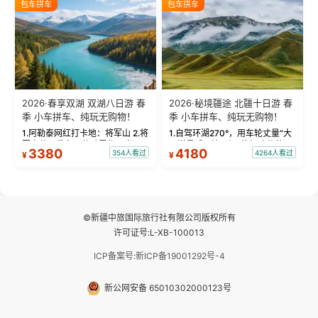
包车拼车
包车拼车
频：专业摄影师...
晨雾与小木...
2026·春享双湖 双湖八日游 春
2026·秘境疆途 北疆十日游 春
季 小车拼车、纯玩无购物！
季 小车拼车、纯玩无购物！
1.阿勒泰网红打卡地：将军山 2.将
1.自驾环湖270°，用车轮丈量“大
军山落日缆车，体验雪都风光 3.
西洋最后一滴眼泪”的极致蔚蓝，
3380
4180
354人看过
4264人看过
¥
¥
将军山，夕阳派对，蹦迪party 4.
让雪山、花海与深邃湖水在转弯
自驾赛里木湖360°环湖 5.二进赛
间连成自由的画卷。 2.特别赠送
湖随心游，邂逅湖畔日出浪漫...
那拉提景区3公里内，落地窗三钻
民宿 3.那...
©新疆中旅国际旅行社有限公司版权所有
许可证号:L-XB-100013
ICP备案号:新ICP备19001292号-4
新公网安备 65010302000123号