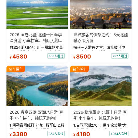
2026·画卷北疆 北疆十日春季
世界旅客的伊犁之约：8天北疆
深度游 小车拼车、纯玩无购
暖心深度游
物！
自驾环湖360°：用一圈车轮丈量
探秘三大雅丹之首：游览被《中
“大西洋最后一滴眼泪”的极致蔚
国国家地理》评选为“中国最美的
4580
8500
468人看过
257人看过
¥
¥
蓝。 赛湖旅拍：甄选多款风格服
三大雅丹”第一名的克拉玛依魔鬼
饰，9张精修美照，定格赛里木湖
城。 中国第一村：探访仅存的图
绝美瞬间。 赛湖坦克300跟车视
瓦人最大村落——禾木村，欣赏
包车拼车
包车拼车
频：专业摄影师...
晨雾与小木...
2026·春享双湖 双湖八日游 春
2026·秘境疆途 北疆十日游 春
季 小车拼车、纯玩无购物！
季 小车拼车、纯玩无购物！
1.阿勒泰网红打卡地：将军山 2.将
1.自驾环湖270°，用车轮丈量“大
军山落日缆车，体验雪都风光 3.
西洋最后一滴眼泪”的极致蔚蓝，
3380
4180
354人看过
4264人看过
¥
¥
将军山，夕阳派对，蹦迪party 4.
让雪山、花海与深邃湖水在转弯