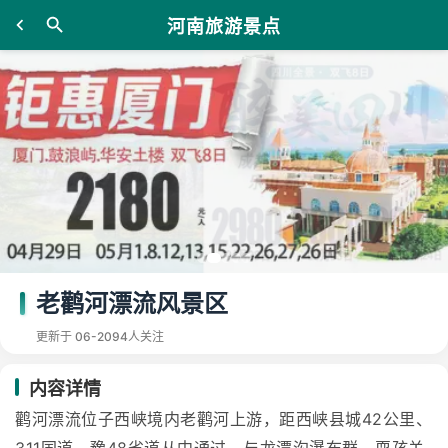
河南旅游景点
老鹳河漂流风景区
更新于 06-20
94人关注
内容详情
鹳河漂流位子西峡境内老鹳河上游，距西峡县城42公里、