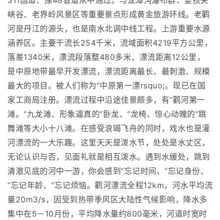
311国道、豫48省道从中通过。与龙潭沟瀑布群、耍孩关
峡谷、老界岭风景区等重要景点形成黄金旅游环线。老鹳
河是丹江的源头，也是南水北调中线工程。上游重要水源
涵养区。主要干流长254千米，流域面积4219平方公里，
落差1340米，漂流段落整480多米，漂流距离12公里，
是中原地带最早开发漂流，漂流距离最长、最刺激、规模
最大的项目。被人们称为“中原第一漂rsquo;。现已在国
家工商局注册。漂流过程中沿途佳景颇多，有“鹳河第一
滩。“九龙滩、形象逼真的“卧龙、“龙椅、惊心动魄的“跳
舞滩等大小十八滩。在感受浪竭飞舟的同时，戏水也是灌
河漂流的一大乐趣。这里天天是泼水节，处处是水丈区，
无论认识与否，见面礼就是相互泼水。遇到水缓处，跳到
清澈见底的河中一游，你会感到“忘记时间、“忘记身份、
“忘记年龄、“忘记烦恼。鹳河漂流全程12km，河水平均流
量20m3/s，因受到热带季风区大陆性气候影响，降水多
集中在5－10月份，平均降水量约800毫米，河道时宽时