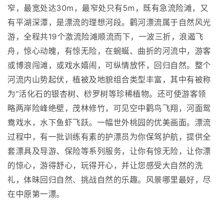
窄，最宽处达30m，最窄处只有5m，既有急流险滩，又
有平湖深潭，是漂流的理想河段。鹳河漂流属于自然风光
游，全程共19个激流险滩顺流而下，一波三折，浪遏飞
舟，惊心动魄，有惊无险，在蜿蜒、曲折的河流中，游客
或博浪闯滩，或戏水嬉闹，可纵情放怀，回归自然。整个
河流内山势起伏，植被及地貌组合类型丰富，其中有被称
为“活化石的银杏树、桫罗树等珍稀植物。还可使游客领
略两岸险峰绝壁，茂林修竹，可见空中鹳鸟飞翔，河面鸳
鸯戏水，水下鱼虾飞跃。一幅世外桃园的优美画面。漂流
过程中，有一批训练有素的护漂员为你保驾护航，提供全
套漂具及导游、保险等系列服务，让你有惊无险，让你漂
的惊心，游得舒心，玩得开心，并让您感受大自然的洗
礼，体昧回归自然、挑战自然的乐趣。风景哪里最好，尽
在中原第一漂。