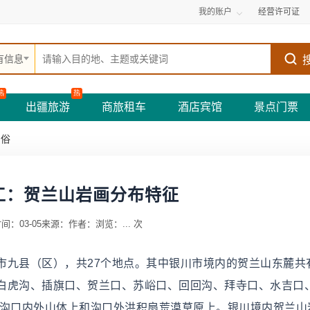
我的账户
经营许可证
有信息
热
热
出疆旅游
商旅租车
酒店宾馆
景点门票
民俗
工：贺兰山岩画分布特征
间：03-05
来源：
作者：
浏览：
...
次
九县（区），共27个地点。其中银川市境内的贺兰山东麓共有
白虎沟、插旗口、贺兰口、苏峪口、回回沟、拜寺口、水吉口
在沟口内外山体上和沟口外洪积扇荒漠草原上。银川境内贺兰山