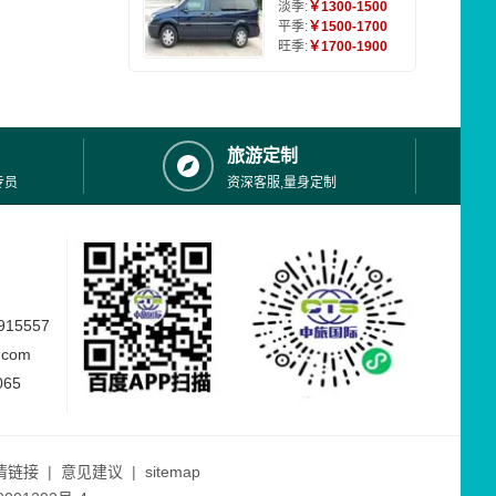
淡季:
￥1300-1500
平季:
￥1500-1700
旺季:
￥1700-1900
旅游定制
专员
资深客服,量身定制
15557
.com
065
情链接
|
意见建议
|
sitemap