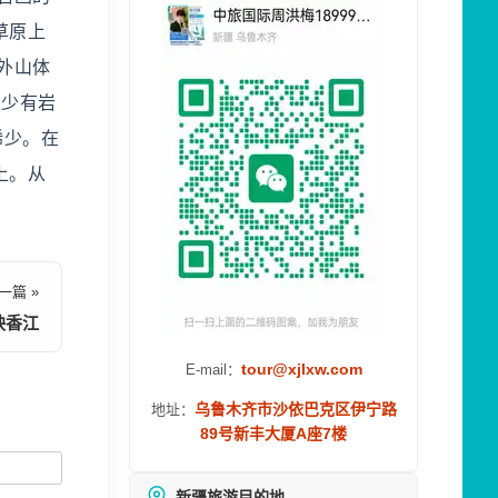
草原上
外山体
很少有岩
稀少。在
上。从
一篇 »
映香江
tour@xjlxw.com
E-mail：
乌鲁木齐市沙依巴克区伊宁路
地址：
89号新丰大厦A座7楼
新疆旅游目的地