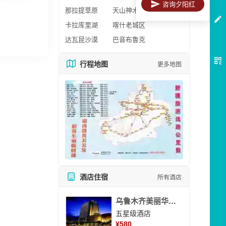
咨询夕阳红
那拉提草原
天山神木园
卡拉库里湖
喀什老城区
达瓦昆沙漠
巴音布鲁克
行程地图
更多地图
酒店住宿
所有酒店
乌鲁木齐美丽华大酒
五星级酒店
¥
580