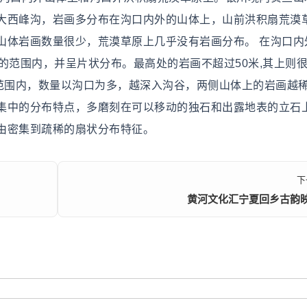
大西峰沟，岩画多分布在沟口内外的山体上，山前洪积扇荒漠
山体岩画数量很少，荒漠草原上几乎没有岩画分布。 在沟口内
的范围内，并呈片状分布。最高处的岩画不超过50米,其上则
的范围内，数量以沟口为多，越深入沟谷，两侧山体上的岩画越
集中的分布特点，多磨刻在可以移动的独石和出露地表的立石
由密集到疏稀的扇状分布特征。
下
黄河文化汇宁夏回乡古韵