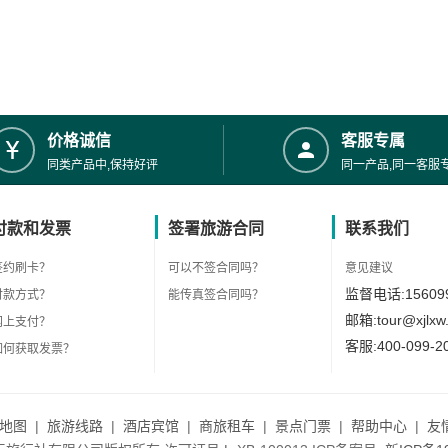
价格诚信
客服专属
同类产品中,保持好评
同一产品,同一客服
付款和发票
签署旅游合同
联系我们
签约刷卡？
可以不签合同吗？
意见建议
监督电话:156099
付款方式？
能传真签合同吗？
邮箱:tour@xjlxw
网上支付？
客服:400-099-2
如何获取发票？
地图
|
旅游线路
|
酒店宾馆
|
商旅租车
|
景点门票
|
帮助中心
|
友