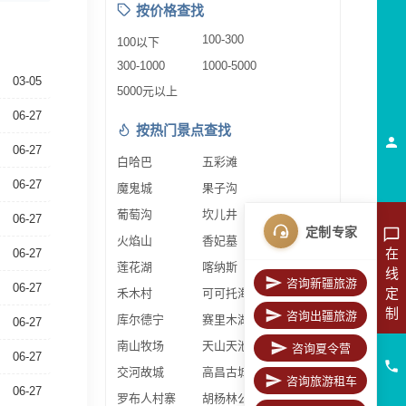
按价格查找
100-300
100以下
300-1000
1000-5000
03-05
5000元以上
06-27
按热门景点查找
06-27
白哈巴
五彩滩
06-27
魔鬼城
果子沟
葡萄沟
坎儿井
06-27
定制专家
火焰山
香妃墓
在
06-27
莲花湖
喀纳斯
线
咨询新疆旅游
06-27
定
禾木村
可可托海
制
咨询出疆旅游
库尔德宁
赛里木湖
06-27
南山牧场
天山天池
咨询夏令营
06-27
交河故城
高昌古城
咨询旅游租车
06-27
罗布人村寨
胡杨林公园