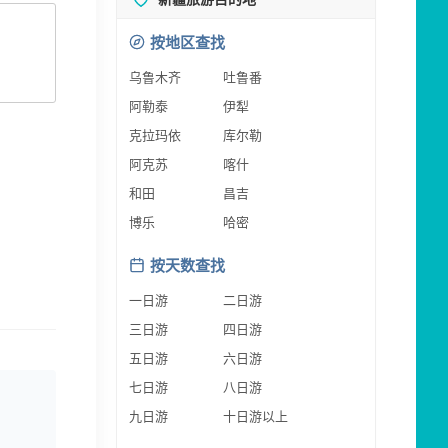
按地区查找
乌鲁木齐
吐鲁番
阿勒泰
伊犁
克拉玛依
库尔勒
阿克苏
喀什
和田
昌吉
博乐
哈密
按天数查找
一日游
二日游
三日游
四日游
五日游
六日游
七日游
八日游
九日游
十日游以上