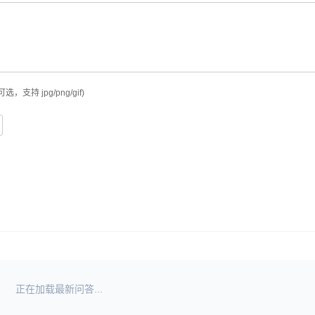
可选，支持 jpg/png/gif)
正在加载最新问答...