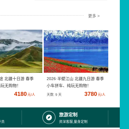
更多 >
疆途 北疆十日游 春季
2026·半壁江山 北疆九日游 春季
纯玩无购物！
小车拼车、纯玩无购物！
4180
3780
元/人
天数: 9 天
元/人
旅游定制
专员
资深客服,量身定制