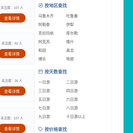
按地区查找
关注度：107 人
乌鲁木齐
吐鲁番
查看详情
阿勒泰
伊犁
克拉玛依
库尔勒
阿克苏
喀什
关注度：92 人
和田
昌吉
查看详情
博乐
哈密
按天数查找
关注度：26 人
一日游
二日游
三日游
四日游
查看详情
五日游
六日游
七日游
八日游
九日游
十日游以上
关注度：107 人
查看详情
按价格查找