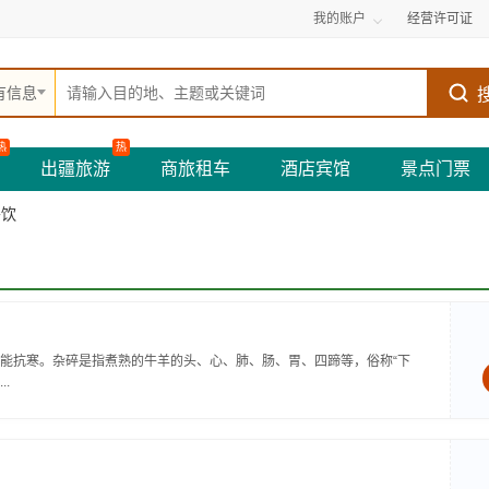
我的账户
经营许可证
有信息
热
热
出疆旅游
商旅租车
酒店宾馆
景点门票
餐饮
能抗寒。杂碎是指煮熟的牛羊的头、心、肺、肠、胃、四蹄等，俗称“下
.