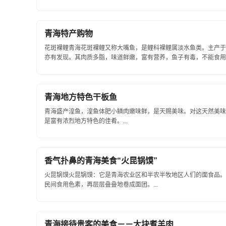
青海特产购物
花斑裸鲤青海花斑裸鲤又称大嘴鱼，是鲤科裸鲤属淡水鱼类。主产于
亦有发现。其肉质多脂，味道鲜嫩，富有营养，鱼子有毒，不能食用。.
青海地方特色干板鱼
青海盛产湟鱼，湟鱼体肥小鳞肉嫩味鲜，是天赐美味。对这天然美味
是富有浓烈地方特色的佳肴。...
香气扑鼻的青海美食“火昆锅馍”
火昆锅馍火昆锅馍：它是青海农业区和半农半牧地区人们的面食品。
民间食用色素，再层层叠叠地卷成面团。...
青海接待贵客的美食－－大块煮羊肉