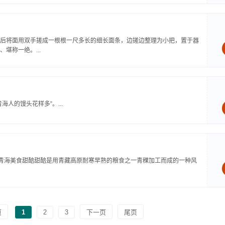
后将面用双手搓成一根根一尺多长的细长面条，边搓边整理为小把，置于器
堪称一绝。...
人的馒头花样多”。...
。青海美食甜醅甜醅是用青藏高原耐寒早熟的粮食之一青稞加工而成的一种风
页
1
2
3
下一页
尾页