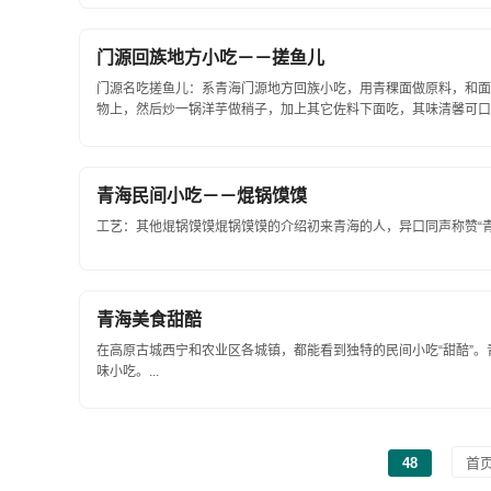
门源回族地方小吃－－搓鱼儿
门源名吃搓鱼儿：系青海门源地方回族小吃，用青稞面做原料，和面
物上，然后炒一锅洋芋做稍子，加上其它佐料下面吃，其味清馨可口、
青海民间小吃－－焜锅馍馍
工艺：其他焜锅馍馍焜锅馍馍的介绍初来青海的人，异口同声称赞“青海
青海美食甜醅
在高原古城西宁和农业区各城镇，都能看到独特的民间小吃“甜醅”
味小吃。...
48
首