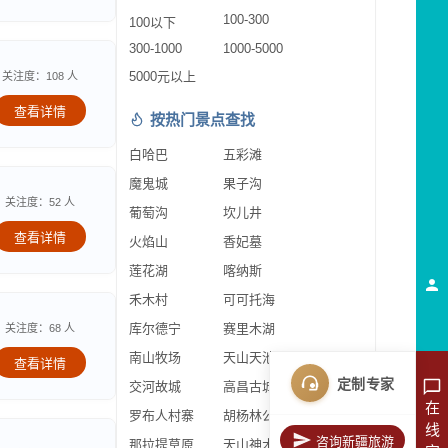
100-300
100以下
300-1000
1000-5000
5000元以上
关注度：108 人
查看详情
按热门景点查找
白哈巴
五彩滩
魔鬼城
果子沟
关注度：52 人
葡萄沟
坎儿井
查看详情
火焰山
香妃墓
莲花湖
喀纳斯
禾木村
可可托海
库尔德宁
赛里木湖
关注度：68 人
南山牧场
天山天池
查看详情
定制专家
交河故城
高昌古城
在
罗布人村寨
胡杨林公园
线
咨询新疆旅游
那拉提草原
天山神木园