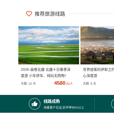
推荐旅游线路
2026·画卷北疆 北疆十日春季深
世界旅客的伊犁之
度游 小车拼车、纯玩无购物！
心深度游
4580
天数: 10 天
元/人
天数: 8 天
线路成熟
海量客户见证,好评率96%以上