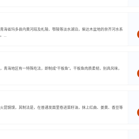
青海省玛多县内黄河段及札陵、鄂陵等淡水湖泊，柴达木盆地的奈齐河水系
..
，青海地区有一特殊吃法，即制成“干板鱼”。干板鱼肉质柔韧，别具风味，
火昆锅馍，其制法是，在普通发面里卷进菜籽油，抹上红曲、姜黄、香豆等