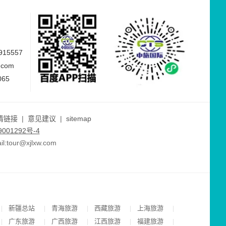
15557
.com
065
情链接
|
意见建议
|
sitemap
001292号-4
ur@xjlxw.com
新疆总站
青海旅游
西藏旅游
上海旅游
|
|
|
|
|
广东旅游
广西旅游
江西旅游
福建旅游
|
|
|
|
|