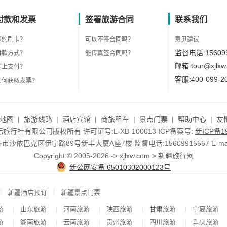
付款和发票
签署旅游合同
联系我们
签约刷卡？
可以不签合同吗？
意见建议
监督电话:156099
付款方式？
能传真签合同吗？
邮箱:tour@xjlxw
网上支付？
客服:400-099-2
如何获取发票？
地图
|
旅游线路
|
酒店宾馆
|
商旅租车
|
景点门票
|
帮助中心
|
友
行社有限公司版权所有 许可证号:L-XB-100013 ICP备案号:
新ICP备19
依巴克区伊宁路89号新丰大厦A座7楼 监督电话:15609915557 E-mail:to
Copyright © 2005-2026 ->
xjlxw.com
>
新疆旅行网
新公网安备 65010302000123号
|
|
新疆酒店预订
新疆景点门票
游
山东旅游
河南旅游
陕西旅游
甘肃旅游
宁夏旅游
|
|
|
|
|
游
湖南旅游
云南旅游
贵州旅游
四川旅游
重庆旅游
|
|
|
|
|