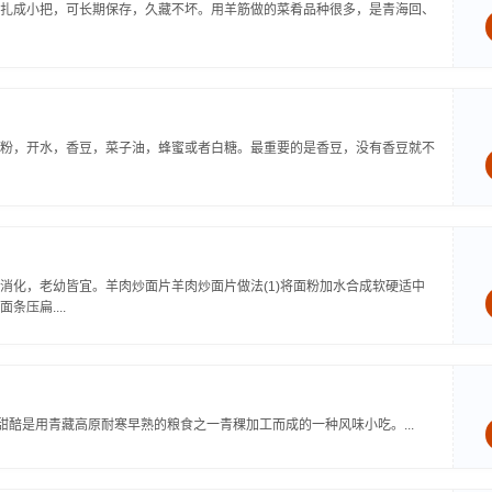
扎成小把，可长期保存，久藏不坏。用羊筋做的菜肴品种很多，是青海回、
粉，开水，香豆，菜子油，蜂蜜或者白糖。最重要的是香豆，没有香豆就不
消化，老幼皆宜。羊肉炒面片羊肉炒面片做法(1)将面粉加水合成软硬适中
压扁....
甜醅是用青藏高原耐寒早熟的粮食之一青稞加工而成的一种风味小吃。...