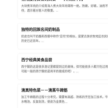
大块煮羊肉的介绍青海人煮大块羊肉堪称一绝。熟嫩，好嚼，油而不
待，透示着对客人的敬重。...
独特的回族名间奶制品
奶皮也叫干奶酪和西餐中称作“忌司”的相似，是蒙古族农牧地区农
历史已近百年。...
西宁经典美食品尝
西宁酸奶这是很多游记里都提到过的美味，但可能很多人都只吃过用
可能一般的西宁酸奶是用羊奶做成的吧）。...
清真特色菜－－清蒸牛蹄筋
加工牛蹄筋的过程十分考究，需要有高超、熟练的烹饪加工技术。牛
水略泡，反复刮洗，使皮为金黄色....