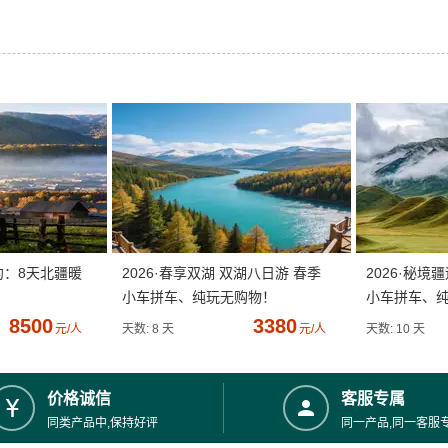
约：8天北疆暖
2026·春享双湖 双湖八日游 春季
2026·秘境
小车拼车、纯玩无购物！
小车拼车、
8500
3380
元/人
天数: 8 天
元/人
天数: 10 天
价格诚信
客服专属
同类产品中,保持好评
同一产品,同一客服