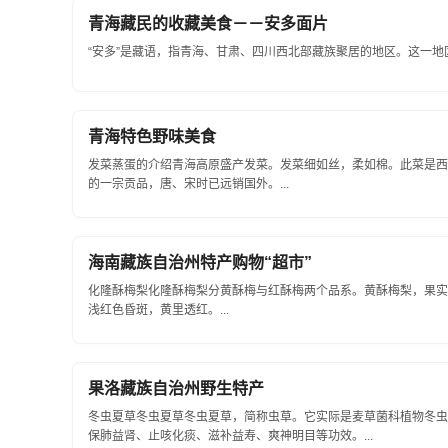
青海藏民的收藏美食－－安多面片
“安多”是藏语，指青海、甘肃、四川西北部藏族聚居的地区。这一地
青海特色野味美食
发菜蒸蛋的介绍青海高原盛产发菜。发菜细如丝，柔如棉。此菜是西
的一宗贡品，唐、宋时已远销国外。...
海南藏族自治州特产购物“超市”
化隆酥梅梨化隆酥梅梨分黄酥梅与红酥梅两个品系。黄酥梅梨，果实
浅红色昏斑，黄里透红。...
果洛藏族自治州野生特产
冬虫夏草冬虫夏草冬虫夏草，简称虫草。它实际是麦草菌科植物冬虫
保肺益肾、止咳化痰、滋补益寿、爽神明目等功效。...