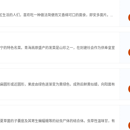
区生活的人们，喜欢吃一种做法简便而又香绵可口的面食，即安多面片。...
宁的特色名菜。青海高原盛产的发菜是山珍之一，在封建社会作为供奉皇室
扁圆形或近圆形，果皮由绿色逐渐变为黄绿色，成熟后鲜黄似蜡，向阳面有
夏草菌的子囊座及其寄生蝙蝠蛾等的幼虫尸体的结合体。虫草性温味甘，有