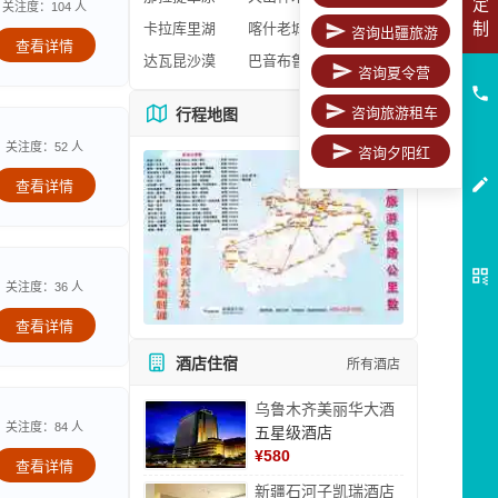
定
关注度：104 人
制
卡拉库里湖
喀什老城区
咨询出疆旅游
查看详情
达瓦昆沙漠
巴音布鲁克
咨询夏令营
咨询旅游租车
行程地图
更多地图
关注度：52 人
咨询夕阳红
查看详情
关注度：36 人
查看详情
酒店住宿
所有酒店
乌鲁木齐美丽华大酒
关注度：84 人
五星级酒店
¥
580
查看详情
新疆石河子凯瑞酒店