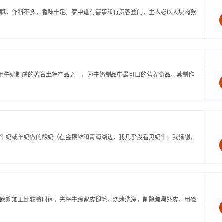
腻，作料不多，香味十足。家中逢有喜事和有贵客登门，主人必以大块肉款
民用牛奶制成的著名土特产品之一，为牛奶制品中最可口的营养食品。其制作
牛奶或羊奶做的酸奶（在金银滩和青海湖边，我几乎没看见奶牛。我猜想，
蹄筋加工比较费时间，先将牛蹄留皮褪毛，烧烤洗净，削除焦黑外皮，用硷