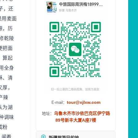
子，还
是用麦面
源，历
修乾陵
便把面
，算起
用全身
酥、清
又厚，
产辣
tour@xjlxw.com
E-mail：
认为湖
乌鲁木齐市沙依巴克区伊宁路
地址：
种调味
89号新丰大厦A座7楼
成粉
、闻着
新疆旅游目的地