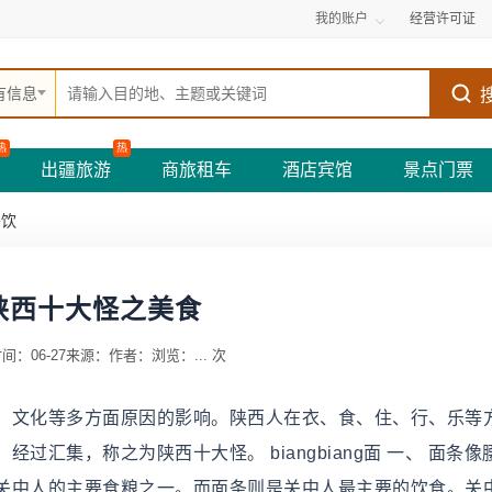
我的账户
经营许可证
有信息
热
热
出疆旅游
商旅租车
酒店宾馆
景点门票
餐饮
陕西十大怪之美食
间：06-27
来源：
作者：
浏览：
...
次
、文化等多方面原因的影响。陕西人在衣、食、住、行、乐等
汇集，称之为陕西十大怪。 biangbiang面 一、 面条像
关中人的主要食粮之一。而面条则是关中人最主要的饮食。关