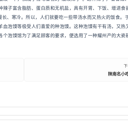
种辣子富含脂肪、蛋白质和无机盐，具有开胃、下饭、增进食
季漫长、寒冷。所以，人们就要吃一些带汤水而又热火的饭食。
羊血泡馍等极受人们喜爱的种泡馍。这种泡馍有干有汤，又热
各个泡馍馆为了满足顾客的要求，便选用了一种耀州产的大瓷
下
陕南名小