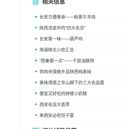
相关信息
长安方便美食——粉蒸牛羊肉
陕西凉皮中的“四大名旦”
长安第一味——葫芦鸡
地道陕北小吃汇总
“西秦第一点”——千层油酥饼
到肉夹馍故乡品陕西纯美味
美味诱惑之华山脚下的三大名品面
便宜又好吃的钟楼小奶糕
西安名店大荟萃
来西安必吃饺子宴