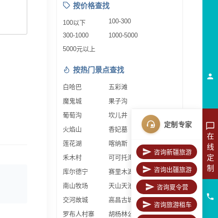
按价格查找
100-300
100以下
300-1000
1000-5000
5000元以上
按热门景点查找
白哈巴
五彩滩
魔鬼城
果子沟
葡萄沟
坎儿井
定制专家
火焰山
香妃墓
在
莲花湖
喀纳斯
线
咨询新疆旅游
定
禾木村
可可托海
制
咨询出疆旅游
库尔德宁
赛里木湖
南山牧场
天山天池
咨询夏令营
交河故城
高昌古城
咨询旅游租车
罗布人村寨
胡杨林公园