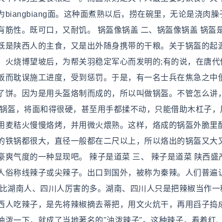
iangbiang面。这种面煮熟以后，捞在碗里，无论是浇肉臊
筋性。既可口，又耐饥。 锅盔像锅盖 二、锅盔像锅盖 锅盔
既是陕西人的主食，又是出外随身携带的干粮。关于锅盔的起
，火烧博望坡后，为帮关羽稳定军心而发明的;有的说，在唐代
饭而耽误施工进度，受到惩罚。于是，有一名士兵在焦急之中
了饼。因为是用头盔烙制而成的，所以叫做锅盔。不管怎么讲
做锅盔，将面和得很硬，甚至用手都揉不动，只能借助木杠子，
用麦秸火慢慢烙烤，并用微火煨熟。这样，烙成的锅盔外脆里
的铁锅都很大，直径一般都在二尺以上，所以烙出的锅盔又大
爽气度的一种显现吧。 辣子是道菜 三、 辣子是道菜 陕西盛
人俗称线辣子或尖辣子。出口到国外，被称为秦辣。人们普遍
椒比湖南人、四川人厉害的多。湖南、四川人只是把辣椒当作一
西人吃辣子，是先将辣椒摘去蒂把，用文火炕干，再用舀子捣
油泼一下，就成了当地著名的"油泼辣子"。这种辣子，看着红