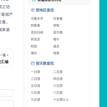
欲之功
按地区查找
于是就产
乌鲁木齐
吐鲁番
又香，
阿勒泰
伊犁
碗来装
克拉玛依
库尔勒
阿克苏
喀什
和田
昌吉
博乐
哈密
一篇 »
吃汇编
按天数查找
一日游
二日游
三日游
四日游
五日游
六日游
七日游
八日游
九日游
十日游以上