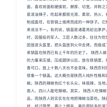
面，喜欢将面和硬揉软，擀厚、切宽，并称之为b
是泼油辣子，吃起来都很光滑、柔软、热火、有
制成面坯，在铁锅上烙烤而成的一种饼子。它
来说法不一。有的说，锅盔是诸葛亮初出茅庐
时，因服役的军人、工匠人数过多，往往为吃
团放进头盔里，把头盔放到火中去烤，而烙成
来锅盔在陕西已有上千年的历史了。 陕西人
的力量来压揉，压成圆饼以后，放在铁锅里，
香可口，放上十数八天也不会变味。陕西农村
很象一个锅盖。这大概也是陕西人纯朴性格和豪
椒。陕西的辣椒色红个长头尖，味极辣，当地
南人、四川人能吃辣椒。其实， 陕西人吃辣
品，而陕西人则实实在在地把辣椒当菜吃。陕
状，经过筛罗，再让上细盐，最后用较多的滚