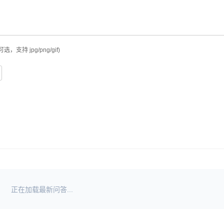
可选，支持 jpg/png/gif)
正在加载最新问答...