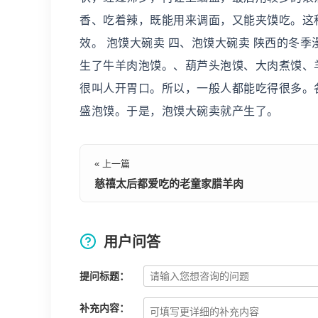
香、吃着辣，既能用来调面，又能夹馍吃。这
效。 泡馍大碗卖 四、泡馍大碗卖 陕西的冬
生了牛羊肉泡馍。、葫芦头泡馍、大肉煮馍、
很叫人开胃口。所以，一般人都能吃得很多。
盛泡馍。于是，泡馍大碗卖就产生了。
« 上一篇
慈禧太后都爱吃的老童家腊羊肉
用户问答
提问标题：
补充内容：