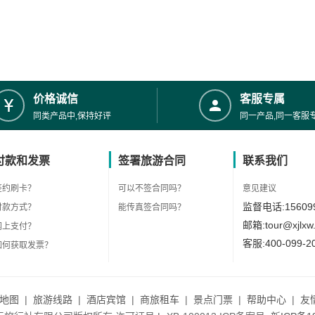
价格诚信
客服专属
同类产品中,保持好评
同一产品,同一客服
付款和发票
签署旅游合同
联系我们
签约刷卡？
可以不签合同吗？
意见建议
监督电话:156099
付款方式？
能传真签合同吗？
邮箱:tour@xjlxw
网上支付？
客服:400-099-2
如何获取发票？
地图
|
旅游线路
|
酒店宾馆
|
商旅租车
|
景点门票
|
帮助中心
|
友