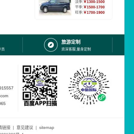
淡季:
￥1300-1500
平季:
￥1500-1700
旺季:
￥1700-1900
旅游定制
专员
资深客服,量身定制
15557
.com
065
情链接
|
意见建议
|
sitemap