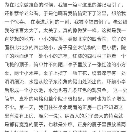
为在北京做准备的时候，我被一篇写这里的游记吸引了，
还推荐给老公看。于是他瞒着我偷偷定下了这里，想给我
一个惊喜。 在走进房间的一刻，我被幸福击倒了。老公给
我的惊喜太大了，太美了，真的像做梦一样，这就是我一
直梦想的地方。小小的院落，类似北京的四合院，院子的
面积比北京的四合院小，房子是全木结构的二层小楼，院
子的西面建了一处小小的凉亭，红漆的四根柱子挑着一个
飞檐的顶子，简单并不简陋，亭子里放了一张红漆的小方
桌，两个小木凳，桌子上摆了一瓶干花，绕着凉亭有一处
涓涓细流，水是从院子东南角的假山处流出的，环绕小亭
后形成一个小水池，水池也有几条红色的观赏鱼。 这一处
简单、直朴的风格和整个院子很相配，同时也为院子增色
不少。第一天，我们住在坐北朝南的正房一层(不知道这
里有没有正房、厢房一说)。纳西人的房子最大的特点就
是都有宽宽的厦子，也就是外廊。正房的厦子里摆放着两