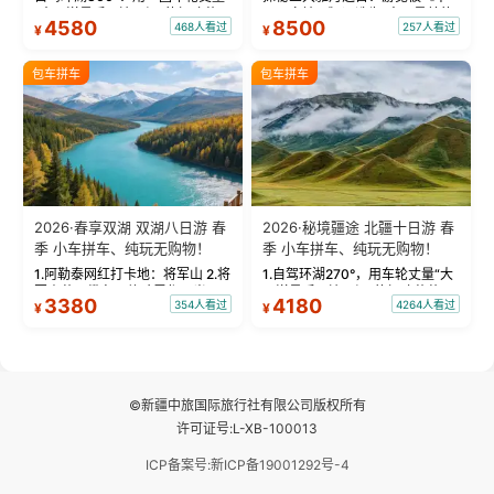
“大西洋最后一滴眼泪”的极致蔚
国国家地理》评选为“中国最美的
4580
8500
468人看过
257人看过
¥
¥
蓝。 赛湖旅拍：甄选多款风格服
三大雅丹”第一名的克拉玛依魔鬼
饰，9张精修美照，定格赛里木湖
城。 中国第一村：探访仅存的图
绝美瞬间。 赛湖坦克300跟车视
瓦人最大村落——禾木村，欣赏
包车拼车
包车拼车
频：专业摄影师...
晨雾与小木...
2026·春享双湖 双湖八日游 春
2026·秘境疆途 北疆十日游 春
季 小车拼车、纯玩无购物！
季 小车拼车、纯玩无购物！
1.阿勒泰网红打卡地：将军山 2.将
1.自驾环湖270°，用车轮丈量“大
军山落日缆车，体验雪都风光 3.
西洋最后一滴眼泪”的极致蔚蓝，
3380
4180
354人看过
4264人看过
¥
¥
将军山，夕阳派对，蹦迪party 4.
让雪山、花海与深邃湖水在转弯
自驾赛里木湖360°环湖 5.二进赛
间连成自由的画卷。 2.特别赠送
湖随心游，邂逅湖畔日出浪漫...
那拉提景区3公里内，落地窗三钻
民宿 3.那...
©新疆中旅国际旅行社有限公司版权所有
许可证号:L-XB-100013
ICP备案号:新ICP备19001292号-4