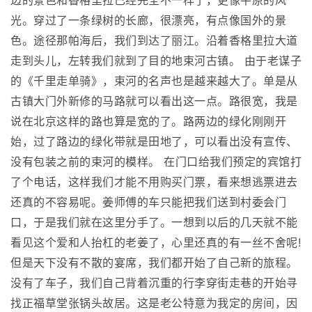
边的景色和香格里拉已经完全不一样了，更像平原的风
光。穿过了一条绿树的长廊，很漂亮，有点像国外的景
色。途径那帕海后，我们到达了丽江。沿着香格里拉大道
走到头儿，左转我们就到了目的地束河古镇。 由于老谋子
的《千里走单骑》，束河的名声也是越来越大了。单是从
古镇大门外新修的马路就可以看出这一点。路很宽，我是
说在北京这样的路也算是宽的了。路两边的绿化刚刚开
始，过了路边的绿化带就是田地了，可以看出没有宣传、
没有包装之前的束河的模样。 在门口给我们预定的宾馆打
了个电话，这样我们才能不用购买门票，看来想逃票进去
还真的不容易呢。姜师傅的车只能把我们送到村委会门
口，于是我们就在这里分手了。一想到以后的几天就不能
看见这个爱和人抬杠的老姜了，心里还真的有一丝不舍呢!
但是天下没有不散的宴席，我们都开始了自己新的旅程。
没有了车子，我们自己背着沉重的行李穿街走巷的开始寻
找正福草堂张锅头故居。这是老公特意为我定的房间，因