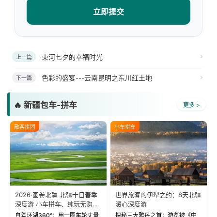
立即提交
束河七夕的幸福时光
上一篇
色彩的盛宴---云南昆明之东川红土地
下一篇
🔥 新疆包车-拼车
更多 >
散客拼团
小车拼车
2026·画卷北疆 北疆十日春季
世界旅客的伊犁之约：8天北疆
深度游 小车拼车、纯玩无购
暖心深度游
物！
自驾环湖360°：用一圈车轮丈量
探秘三大雅丹之首：游览被《中