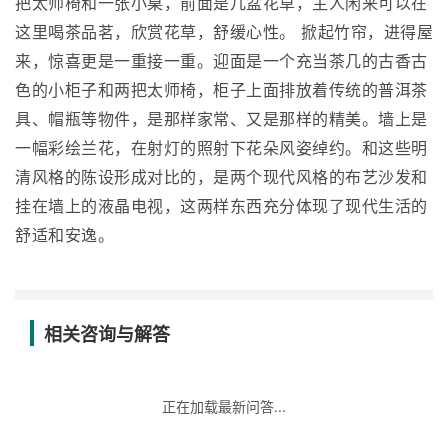
把太师椅和一张小桌，前面是几盆花草，主人闲来可以在
这里喝茶品茗，欣赏花草，舒缓心性。 掀起竹帘，进得屋
来，惊喜更是一重接一重。迎面是一个充当茶几的古香古
色的小柜子和两把太师椅，柜子上面排放着传统的普洱茶
具、帽瓶等物件，是那样家常、又是那样的精美。墙上是
一幅彩绘兰花，在射灯的照射下花朵风姿绰约。和这些明
清风格的陈设形成对比的，是两个现代风格的布艺沙发和
挂在墙上的液晶电视，这两样东西充分体现了现代生活的
舒适和安逸。
相关咨询与解答
正在加载最新问答...