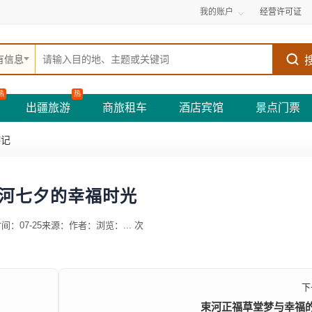
我的账户
经营许可证
有信息
热
热
出疆旅游
商旅租车
酒店宾馆
景点门票
游记
河七夕的幸福时光
间：07-25
来源：
作者：
浏览：
...
次
下
束河正福草堂梦与幸福