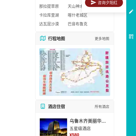
咨询夕阳红
那拉提草原
天山神木园
卡拉库里湖
喀什老城区
达瓦昆沙漠
巴音布鲁克
行程地图
更多地图
酒店住宿
所有酒店
乌鲁木齐美丽华大酒
五星级酒店
¥
580