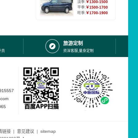
淡季:
￥1300-1500
平季:
￥1500-1700
旺季:
￥1700-1900
旅游定制
专员
资深客服,量身定制
15557
.com
065
情链接
|
意见建议
|
sitemap