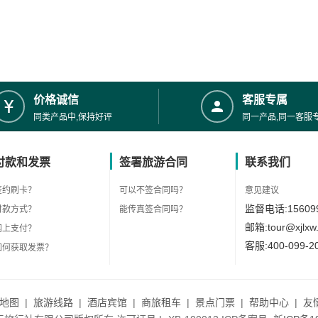
价格诚信
客服专属
同类产品中,保持好评
同一产品,同一客服
付款和发票
签署旅游合同
联系我们
签约刷卡？
可以不签合同吗？
意见建议
监督电话:156099
付款方式？
能传真签合同吗？
邮箱:tour@xjlxw
网上支付？
客服:400-099-2
如何获取发票？
地图
|
旅游线路
|
酒店宾馆
|
商旅租车
|
景点门票
|
帮助中心
|
友