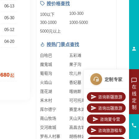
按价格查找
06-13
100-300
100以下
05-30
300-1000
1000-5000
05-12
5000元以上
04-20
按热门景点查找
白哈巴
五彩滩
魔鬼城
果子沟
葡萄沟
坎儿井
3680
起
定制专家
火焰山
香妃墓
在
莲花湖
喀纳斯
线
咨询新疆旅游
定
禾木村
可可托海
制
咨询出疆旅游
库尔德宁
赛里木湖
南山牧场
天山天池
咨询夏令营
交河故城
高昌古城
咨询旅游租车
罗布人村寨
胡杨林公园