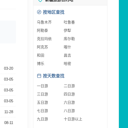
按地区查找
乌鲁木齐
吐鲁番
阿勒泰
伊犁
克拉玛依
库尔勒
阿克苏
喀什
和田
昌吉
博乐
哈密
03-20
按天数查找
03-05
一日游
二日游
03-05
三日游
四日游
03-05
五日游
六日游
七日游
八日游
11-28
九日游
十日游以上
08-11