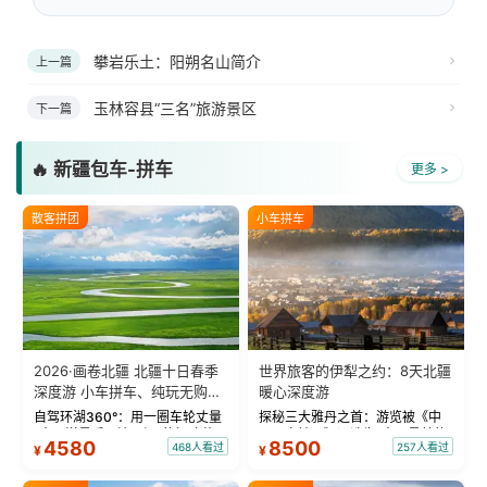
攀岩乐土：阳朔名山简介
上一篇
玉林容县“三名”旅游景区
下一篇
🔥 新疆包车-拼车
更多 >
散客拼团
小车拼车
2026·画卷北疆 北疆十日春季
世界旅客的伊犁之约：8天北疆
深度游 小车拼车、纯玩无购
暖心深度游
物！
自驾环湖360°：用一圈车轮丈量
探秘三大雅丹之首：游览被《中
“大西洋最后一滴眼泪”的极致蔚
国国家地理》评选为“中国最美的
4580
8500
468人看过
257人看过
¥
¥
蓝。 赛湖旅拍：甄选多款风格服
三大雅丹”第一名的克拉玛依魔鬼
饰，9张精修美照，定格赛里木湖
城。 中国第一村：探访仅存的图
绝美瞬间。 赛湖坦克300跟车视
瓦人最大村落——禾木村，欣赏