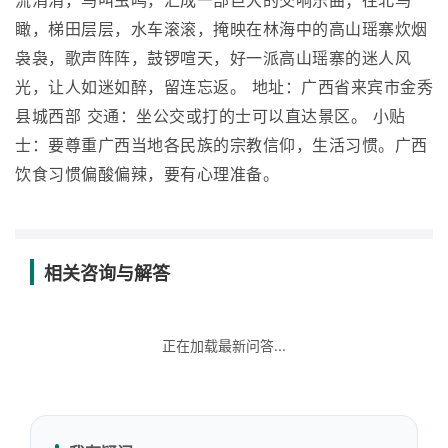
流涓涓，鸟叫虫鸣，汇成一部巨大的交响乐曲；往北鸟
瞰，梯田层层，水车滚滚，掩映在林海中的高山瑶寨炊烟
袅袅，歌声阵阵，鼓锣喧天，好一派高山瑶寨的迷人风
光，让人如迷如醉，留连忘返。 地址：广西省来宾市金秀
县城西部 交通：坐公交或打的士可以直达景区。 小贴
士：要尊重广西当地各民族的宗教信仰，生活习惯。广西
饮食习惯偏酸偏辣，要有心理准备。
相关咨询与解答
正在加载最新问答...