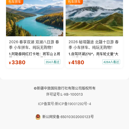
包车拼车
包车拼车
频：专业摄影师...
晨雾与小木...
2026·春享双湖 双湖八日游 春
2026·秘境疆途 北疆十日游 春
季 小车拼车、纯玩无购物！
季 小车拼车、纯玩无购物！
1.阿勒泰网红打卡地：将军山 2.将
1.自驾环湖270°，用车轮丈量“大
军山落日缆车，体验雪都风光 3.
西洋最后一滴眼泪”的极致蔚蓝，
3380
4180
354人看过
4264人看过
¥
¥
将军山，夕阳派对，蹦迪party 4.
让雪山、花海与深邃湖水在转弯
自驾赛里木湖360°环湖 5.二进赛
间连成自由的画卷。 2.特别赠送
湖随心游，邂逅湖畔日出浪漫...
那拉提景区3公里内，落地窗三钻
民宿 3.那...
©新疆中旅国际旅行社有限公司版权所有
许可证号:L-XB-100013
ICP备案号:新ICP备19001292号-4
新公网安备 65010302000123号