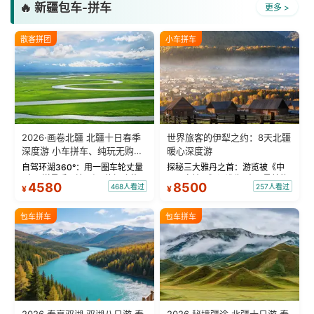
🔥 新疆包车-拼车
更多 >
散客拼团
小车拼车
2026·画卷北疆 北疆十日春季
世界旅客的伊犁之约：8天北疆
深度游 小车拼车、纯玩无购
暖心深度游
物！
自驾环湖360°：用一圈车轮丈量
探秘三大雅丹之首：游览被《中
“大西洋最后一滴眼泪”的极致蔚
国国家地理》评选为“中国最美的
4580
8500
468人看过
257人看过
¥
¥
蓝。 赛湖旅拍：甄选多款风格服
三大雅丹”第一名的克拉玛依魔鬼
饰，9张精修美照，定格赛里木湖
城。 中国第一村：探访仅存的图
绝美瞬间。 赛湖坦克300跟车视
瓦人最大村落——禾木村，欣赏
包车拼车
包车拼车
频：专业摄影师...
晨雾与小木...