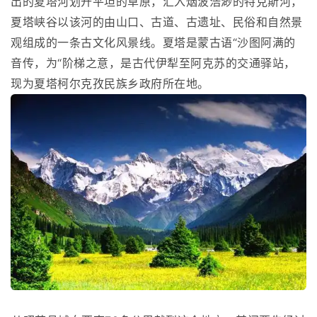
出的夏塔河划开平坦的草原，汇入烟波浩渺的特克斯河，
夏塔峡谷以该河的由山口、古道、古遗址、民俗和自然景
观组成的一条古文化风景线。夏塔是蒙古语“沙图阿满的
音传，为“阶梯之意，是古代伊犁至阿克苏的交通驿站，
现为夏塔柯尔克孜民族乡政府所在地。