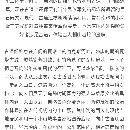
犁三区革命时期，当地的民族军也曾利用古道，向南疆进
军，现在古道上还保留有当年民族军刻石纪念所遗留的巨
石碑文。现代，古道还被断断续续利用，常有南疆的小商
贩三五成群赶着牲畜来伊犁做买卖，也常有国内外探险爱
好者涉足古道，体验古人翻山越岭的滋味。
古道起始点在广阔的夏塔上的特克斯河畔，盛唐时期的夏
塔古城，城墙错落别致，建筑所遗留的瓦片遍地，一下子
把游客的思维拉到唐代的盛况下，可以想象当时一队队的
军队，商队从此出发，沿古道进入南疆。从夏塔古城向南
一走到入山口，道路两边一个高过一个的高大土堆幕鳞次
栉比，向人们展现了乌孙时期国力的强大与草原文化的具
体内涵，入山以后，自然景色渐渐秀丽，两边茂密的原始
森林悬挂在人们视线内的半山腰，其中沟的西边有现代当
地居民利用一个小山坡半自然地圈养鹿场；向南古道迂回
攀升，异常险峻，在短短的一公里范围内，相对高度增加