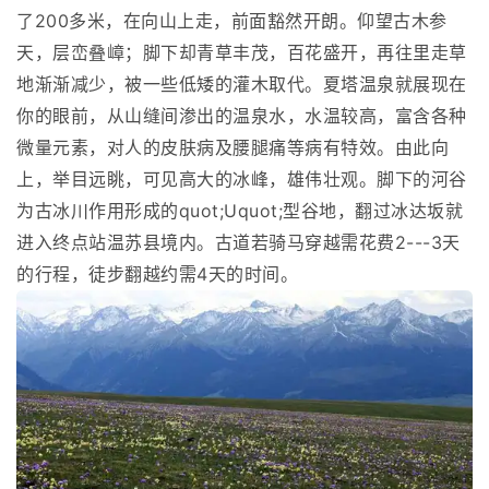
了200多米，在向山上走，前面豁然开朗。仰望古木参
天，层峦叠嶂；脚下却青草丰茂，百花盛开，再往里走草
地渐渐减少，被一些低矮的灌木取代。夏塔温泉就展现在
你的眼前，从山缝间渗出的温泉水，水温较高，富含各种
微量元素，对人的皮肤病及腰腿痛等病有特效。由此向
上，举目远眺，可见高大的冰峰，雄伟壮观。脚下的河谷
为古冰川作用形成的quot;Uquot;型谷地，翻过冰达坂就
进入终点站温苏县境内。古道若骑马穿越需花费2---3天
的行程，徒步翻越约需4天的时间。