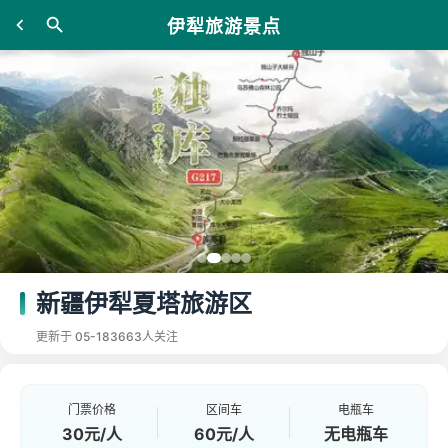
伊犁旅游景点
新疆伊犁夏塔旅游区
更新于 05-18
3663人关注
门票价格
区间车
电瓶车
30元/人
60元/人
无电瓶车