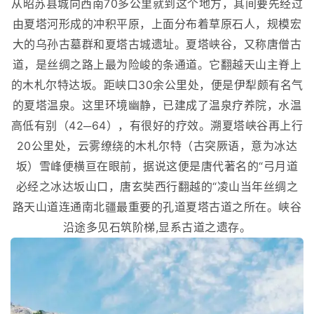
从昭苏县城向西南70多公里就到这个地方，其间要先经过
由夏塔河形成的冲积平原，上面分布着草原石人，规模宏
大的乌孙古墓群和夏塔古城遗址。夏塔峡谷，又称唐僧古
道，是丝绸之路上最为险峻的条通道。它翻越天山主脊上
的木札尔特达坂。距峡口30余公里处，便是伊犁颇有名气
的夏塔温泉。这里环境幽静，已建成了温泉疗养院，水温
高低有别（42─64），有很好的疗效。溯夏塔峡谷再上行
20公里处，云雾缭绕的木札尔特（古突厥语，意为冰达
坂）雪峰便横亘在眼前，据说这便是唐代著名的“弓月道
必经之冰达坂山口，唐玄奘西行翻越的“凌山当年丝绸之
路天山道连通南北疆最重要的孔道夏塔古道之所在。峡谷
沿途多见石筑阶梯,显系古道之遗存。