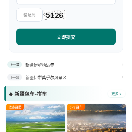
立即提交
新疆伊犁靖远寺
上一篇
新疆伊犁莫乎尔风景区
下一篇
🔥 新疆包车-拼车
更多 >
散客拼团
小车拼车