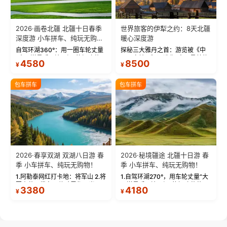
2026·画卷北疆 北疆十日春季
世界旅客的伊犁之约：8天北疆
深度游 小车拼车、纯玩无购
暖心深度游
物！
自驾环湖360°：用一圈车轮丈量
探秘三大雅丹之首：游览被《中
“大西洋最后一滴眼泪”的极致蔚
国国家地理》评选为“中国最美的
4580
8500
¥
¥
蓝。 赛湖旅拍：甄选多款风格服
三大雅丹”第一名的克拉玛依魔鬼
饰，9张精修美照，定格赛里木湖
城。 中国第一村：探访仅存的图
绝美瞬间。 赛湖坦克300跟车视
瓦人最大村落——禾木村，欣赏
包车拼车
包车拼车
频：专业摄影师...
晨雾与小木...
2026·春享双湖 双湖八日游 春
2026·秘境疆途 北疆十日游 春
季 小车拼车、纯玩无购物！
季 小车拼车、纯玩无购物！
1.阿勒泰网红打卡地：将军山 2.将
1.自驾环湖270°，用车轮丈量“大
军山落日缆车，体验雪都风光 3.
西洋最后一滴眼泪”的极致蔚蓝，
3380
4180
¥
¥
将军山，夕阳派对，蹦迪party 4.
让雪山、花海与深邃湖水在转弯
自驾赛里木湖360°环湖 5.二进赛
间连成自由的画卷。 2.特别赠送
湖随心游，邂逅湖畔日出浪漫...
那拉提景区3公里内，落地窗三钻
民宿 3.那...