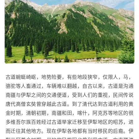
古道蜿蜓崎岖，地势险要，有些地段狭窄，仅限人，马，
骆驼等人畜通过，车辆难以翻越，自古以来，古道是沟通
南疆与伊犁之间的交通便道，受到人们的重视，民间传说
唐代高僧玄奘曾穿越此古道。到了清代达到古道利用的黄
金时期，清朝初期，南疆和田，喀什，阿克苏等地区的很
多维吾尔族百姓经过古道举家迁移至伊犁地区的昭苏，进
而迁往其他地方。现在伊犁各地都有当时移民的后裔。伊