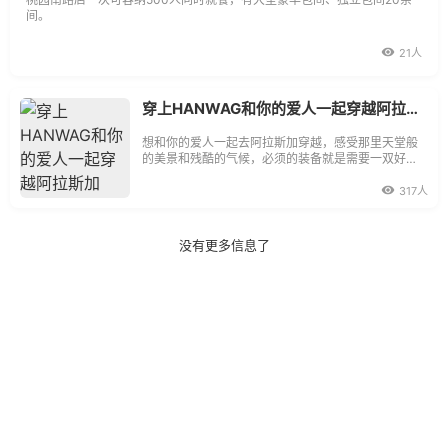
间。
21人
穿上HANWAG和你的爱人一起穿越阿拉斯加
想和你的爱人一起去阿拉斯加穿越，感受那里天堂般
的美景和残酷的气候，必须的装备就是需要一双好
鞋。但是男女有别，这样的一款鞋哪里去找啊？来自
德国的HANWAG给你答案。
317人
没有更多信息了