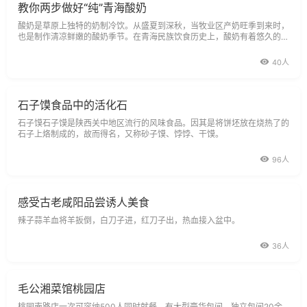
教你两步做好“纯”青海酸奶
酸奶是草原上独特的奶制冷饮。从盛夏到深秋，当牧业区产奶旺季到来时，
也是制作清凉鲜嫩的酸奶季节。在青海民族饮食历史上，酸奶有着悠久的历
史.
40人
石子馍食品中的活化石
石子馍石子馍是陕西关中地区流行的风味食品。因其是将饼坯放在烧热了的
石子上烙制成的，故而得名，又称砂子馍、饽饽、干馍。
96人
感受古老咸阳品尝诱人美食
辣子蒜羊血将羊扳倒，白刀子进，红刀子出，热血接入盆中。
36人
毛公湘菜馆桃园店
桃园南路店一次可容纳500人同时就餐，有大型豪华包间、独立包间20余