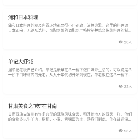
浦和日本料理
蒲和日本料理外观及内置环境都显得小巧别致，清静典雅。这里的料理源于
日本正宗，无论从选料、切配到菜的调配到严格控制并结合传统料理的制作
方法，不断创新，所以制作出来的食品不仅原滋原味，还十分贴近国人的口
味。蒲和日本料理开业以来，一直倍受欢迎，颇得食家青睐，在这里不单单
20人
能品尝到正宗的日本料理
单记大虾城
据单记老板自己介绍，单记是最早在八一桥下做口味虾生意的，可以说是八
一桥下口味虾店的元老。从九十年代初开始到现在，单老板在这八一桥下一
呆就是十几年，每年都在重复做着口味虾的生意，年年生意都比较火爆，每
天平均要销出去上千斤虾子，这可以说是长沙餐饮界的一个奇闻。单记口味
22人
虾的制作方法是先
甘肃美食之“吃”在甘南
甘南藏族自治州有许多典型的藏族风味食品，和其他地方的藏民一样，他们
的食物多以牛羊肉、糌粑、小麦、青稞面为主，游客们到此，住在舒适温暖
的帐篷里，再喝上一碗热乎乎的青稞酒，旅途的劳顿立刻一扫而空。如果你
不
58人