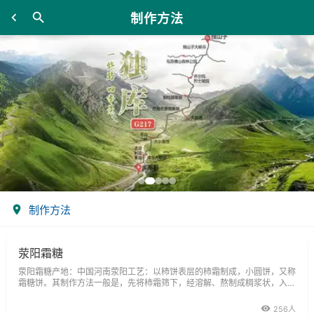
制作方法
制作方法
荥阳霜糖
荥阳霜糖产地：中国河南荥阳工艺：以柿饼表层的柿霜制成，小圆饼，又称
霜糖饼。其制作方法一般是，先将柿霜筛下，经溶解、熬制成稠浆状，入模
成型，予以烘烤、晾干而成。
256人