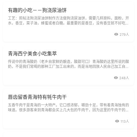
有趣的小吃－－狗浇尿油饼
工艺：煎帖法狗浇尿油饼制作方法做狗浇尿油饼，需要几样原料，面粉，开
水，香豆，菜子油，蜂蜜或者白糖。最重要的是香豆，没有香豆就不好吃
了，吃起来没有那种淡淡的豆香味了。
279人
青海西宁美食小吃集萃
传说中的青海酸奶（老乡自家鲜奶酿造，酸甜可口）青海酸奶这里所说的酸
奶，不是我们常喝的那种工厂加工出来的，而是当地回族人民自己加工自制
的酸奶.
248人
唇齿留香青海特有牦牛肉干
五香牛肉干是青海的一大特产。它口感浓郁，嚼劲十足，带有着青海独有的
味道。很多游客来到青海都会买上几大包的牛肉干，因为这里的牛肉干的都
是以青海高原特产的新鲜耗牛肉作为主要原料的。
113人