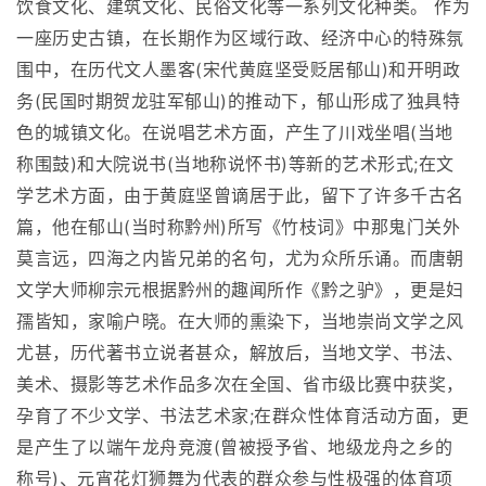
饮食文化、建筑文化、民俗文化等一系列文化种类。 作为
一座历史古镇，在长期作为区域行政、经济中心的特殊氛
围中，在历代文人墨客(宋代黄庭坚受贬居郁山)和开明政
务(民国时期贺龙驻军郁山)的推动下，郁山形成了独具特
色的城镇文化。在说唱艺术方面，产生了川戏坐唱(当地
称围鼓)和大院说书(当地称说怀书)等新的艺术形式;在文
学艺术方面，由于黄庭坚曾谪居于此，留下了许多千古名
篇，他在郁山(当时称黔州)所写《竹枝词》中那鬼门关外
莫言远，四海之内皆兄弟的名句，尤为众所乐诵。而唐朝
文学大师柳宗元根据黔州的趣闻所作《黔之驴》，更是妇
孺皆知，家喻户晓。在大师的熏染下，当地崇尚文学之风
尤甚，历代著书立说者甚众，解放后，当地文学、书法、
美术、摄影等艺术作品多次在全国、省市级比赛中获奖，
孕育了不少文学、书法艺术家;在群众性体育活动方面，更
是产生了以端午龙舟竞渡(曾被授予省、地级龙舟之乡的
称号)、元宵花灯狮舞为代表的群众参与性极强的体育项