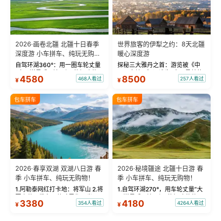
2026·画卷北疆 北疆十日春季
世界旅客的伊犁之约：8天北疆
深度游 小车拼车、纯玩无购
暖心深度游
物！
自驾环湖360°：用一圈车轮丈量
探秘三大雅丹之首：游览被《中
“大西洋最后一滴眼泪”的极致蔚
国国家地理》评选为“中国最美的
4580
8500
468人看过
257人看过
¥
¥
蓝。 赛湖旅拍：甄选多款风格服
三大雅丹”第一名的克拉玛依魔鬼
饰，9张精修美照，定格赛里木湖
城。 中国第一村：探访仅存的图
绝美瞬间。 赛湖坦克300跟车视
瓦人最大村落——禾木村，欣赏
包车拼车
包车拼车
频：专业摄影师...
晨雾与小木...
2026·春享双湖 双湖八日游 春
2026·秘境疆途 北疆十日游 春
季 小车拼车、纯玩无购物！
季 小车拼车、纯玩无购物！
1.阿勒泰网红打卡地：将军山 2.将
1.自驾环湖270°，用车轮丈量“大
军山落日缆车，体验雪都风光 3.
西洋最后一滴眼泪”的极致蔚蓝，
3380
4180
354人看过
4264人看过
¥
¥
将军山，夕阳派对，蹦迪party 4.
让雪山、花海与深邃湖水在转弯
自驾赛里木湖360°环湖 5.二进赛
间连成自由的画卷。 2.特别赠送
湖随心游，邂逅湖畔日出浪漫...
那拉提景区3公里内，落地窗三钻