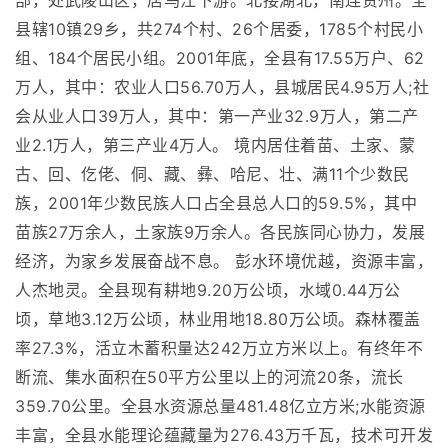
部，处武陵山区，居乌江下游。北接湖北，南连贵州。全
县辖10镇29乡，共274个村、26个居委，1785个村民小
组、184个居民小组。2001年底，全县有17.55万户、62
万人，其中：农业人口56.70万人，县城居民4.95万人;社
会从业人口39万人，其中：第一产业32.9万人，第二产
业2.1万人，第三产业4万人。 境内居住着苗、土家、蒙
古、回、仡佬、侗、藏、彝、哈尼、壮、满11个少数民
族，2001年少数民族人口占全县总人口的59.5%，其中
苗族27万余人，土家族9万余人。各民族同心协力，发展
经济，为家乡发展奋战不息。 彭水环境优越，资源丰富，
人杰地灵。全县现有耕地9.20万公顷，水域0.44万公
顷，草地3.12万公顷，林业用地18.80万公顷。森林覆盖
率27.3%，活立木蓄积量达242万立方米以上。有终年不
断流、集水面积在50平方公里以上的河流20条，流长
359.70公里。全县水资源总量481.48亿立方米;水能资源
丰富，全县水能理论蕴藏量为276.43万千瓦，技术可开发