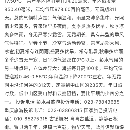
17.50℃，常年平均降雨量1104.20毫米，年均蒸发量
950.40毫米，年均气压978.60百帕毫巴，无霜期311
天。总的气候特点是：气候温和，雨量充沛多集中，光照
偏少云雾多，春来较早多夜雨，夏季炎热多伏旱，秋季凉
爽多绵雨，冬无严寒少霜雪。无霜期长，具有典型的季风
气候特征。早春季节，冷空气活动频繁，常有局部大风、
冰雹;初夏常有连阴雨;盛夏多伏旱，常有酷暑;秋季多绵雨;
冬季少雪无严寒，日平均气温都在0℃以上。彭水气候的
另一特点是，立体差异大：海拔每升高100米，平均气温
便递减0.46-0.55℃;年积温约下降200℃左右。年无霜
期由沿江河谷的312天，递减到中山区的235天。年日照
时数，低中山区受山脊和云雾阻挡，要比平坝约少四分之
一。 投诉电话 彭水县旅游投诉电话：023-78843685
重庆旅游投诉电话：023-63866315 国家旅游投诉电
话：010-65275315 古镇概况 弯弯古盐道，静静石板
街。置县两千年，建镇七百载。物华天宝，盐丹谱就辉煌