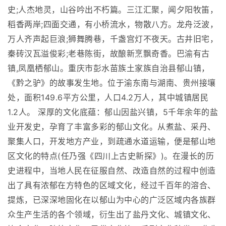
史;人杰地灵，山谷吟出不朽篇。三江汇聚，闻夕阳牧笛，
稻香两岸;四面交通，有小桥流水，物散八方。龙舟泛波，
万人齐声起巨浪;狮舞腾巷，千盏宫灯不夜天。古井旧宅，
秦砖汉瓦溢俊彩;老巷陈街，故酿新烹飘奇香。巴渝有古
镇,凤凰栖郁山。重庆市彭水苗族土家族自治县郁山镇，
《黔之驴》的故事发生地。位于渝东南与湖南、贵州接壤
处，面积149.6平方公里，人口4.2万人，其中城镇居民
1.2人。 深厚的文化底蕴：郁山因盐兴镇，5千年余年的盐
业开发史，孕育了丰富多彩的郁山文化。从煮盐、采丹、
聚集人口，开发地方产业，到疏通水道运输，便是郁山地
区文化的特点(任乃强《四川上古史新探》)。在漫长的历
史进程中，当地人民在征服自然、改造自然的过程中创造
出了具有浓郁在方特色的区域文化，经过千百年的溶合、
提炼，已深深地固化在以郁山为中心的广泛区域内各族群
众生产生活的各个领域，衍生出了盐丹文化、城镇文化、