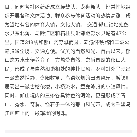
目，同时各社区纷纷成立腰鼓队、龙狮舞队，经常性地组
织开展各种文体活动，群众参与体育活动的热情高涨，成
为当地有名的体育大镇，文化大镇。 交通:郁山镇地处彭
水县东北角、与黔江区和石柱县毗邻距彭水县城有47公
里，国道319线和郁山河穿城而过，新渝怀铁路和二级公
路贯通全境，交通方便。优美的自然风光：自古以来，郁
山这方水土便养育了一方热爱自然，崇尚自然的郁山人
民，形成了与自然和谐相处的纯朴民风，乡村到处呈现出
一派悠然恬静，夕阳牧笛，鸟语炊烟的田园风光，城镇则
展现出一派古榕依楼，小桥流水，童叟泳归的小镇风情。
同时，郁山境内的三条各具特色的河流，更是形成了青
山、秀水、奇洞、怪石于一体的郁山风光带，成为千里乌
江画廊上的一颗璀璨的明珠。