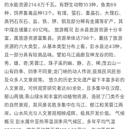
的水能资源214.6万千瓦。有野生动物103种，鱼类69
种，饲养畜禽品种13个。有煤、萤石、重晶石、大理石、
高钙石灰石、盐、铁、钾、铜及部分稀有金属等矿产，其
中煤总储量2.60亿吨。 旅游概况 彭水县旅游资源十分丰
富，属旅游资源富集县。资源单体达798个，囊括了旅游
资源的六大类型，从基本类型分布上看，彭水县达43种，
且一部分具有较高品味。譬如乌江画廊及神龙谷的险、
秀、雄、奇;芙蓉江、珠子溪的幽、静、古、稀;茂云山一
山有四季、四季不同景;龙门峡的动人传说;苗族民风民俗
及众多人文景观等。 悠久的历史文化遗产留下丰富多彩的
人文景观，可供观赏研究者达80余处，且多集中在汉葭、
郁山两镇;青山绿水和丰富的动植物资源，造就了门类齐全
的自然景观，其风景名胜多集中在乌江、郁江和芙蓉江两
岸。山水风光与人文景观相映成辉，极具开发价值。 气候
概况 彭水属中亚热带温润季风气候区，多年平均气温