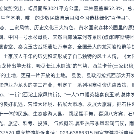
势突出，幅员面积3021平方公里，森林覆盖率52.8%，总
货生产基地，唯一的少数民族自治县和全国造林绿化"百佳县"。
生态、土家风情、历史文化三大特色。黄水国家森林公园里的原
湖、中国一号水杉母树、天然画廊油草河等景区(点)和喀斯特
银杏堂、秦良玉古战场遗址万寿寨、全国最大的龙河岩棺群等
，土家族人千年的历史积淀形成了自己独特的风土人情，《太
五龙棒出擎天柱、吸尽长江水倒流"的气势，西兰卡普(土家织绵
神奇的土地，更是一片开放的土地。 县委、县政府抢抓西部大开
旅游业为龙头的第三产业，制定了一系列招商引资优惠政策，
场)、"一街"(西沱土家风情街)、"一人"(巾帼英雄秦良玉)的总体
的良好机遇，营造大环境、拓展大市场、发展大旅游，把石柱
一体的民族、生态旅游大县。 跳起摆手舞，喜迎八方宾，石柱
光、旅游、科考、投资。 气候概况 属亚热带季风湿润气候，
7520 重庆旅游投诉电话：023-63866315 国家旅游投诉电话：