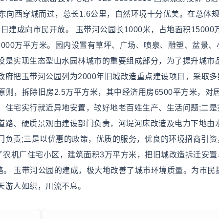
心，自东向西穿城而过，总长1.6公里，自然环境十分优美。在总体
日建成向市民开放。 玉带河公园长1000米，占地面积15000
路5000万平方米。园内设置有草坪、广场、喷泉、雕塑、盆景、
设是实现生态型山水园林城市的重要组成部分，为了提升城市
府把玉带河公园列为2000年旧城改造重点建设项目，采取多
原则，拆除旧房2.5万平方米，其中经济用房6500平方米，对
，住宅实行就近异地安置，较好地老百姓生产、生活问题;二是
道路、硬质景观由建设部门负责，河堤河床改造及电力下地由
门负责;三是以优惠的政策，优质的服务，优良的环境招商引资
了农机厂住宅小区，建筑面积3万平方米，把旧城改造拆迁安置
路。 玉带河公园的建成，极大地改善了城市环境质量。为市民
天游人如织，川流不息。