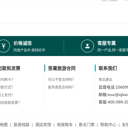
价格诚信
客服专属
同类产品中,保持好评
同一产品,同一客服
付款和发票
签署旅游合同
联系我们
签约刷卡？
可以不签合同吗？
意见建议
监督电话:156099
付款方式？
能传真签合同吗？
邮箱:tour@xjlxw
网上支付？
客服:400-099-2
如何获取发票？
地图
|
旅游线路
|
酒店宾馆
|
商旅租车
|
景点门票
|
帮助中心
|
友