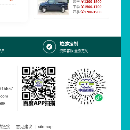
淡季:
￥1300-1500
平季:
￥1500-1700
旺季:
￥1700-1900
旅游定制
专员
资深客服,量身定制
15557
.com
065
情链接
|
意见建议
|
sitemap