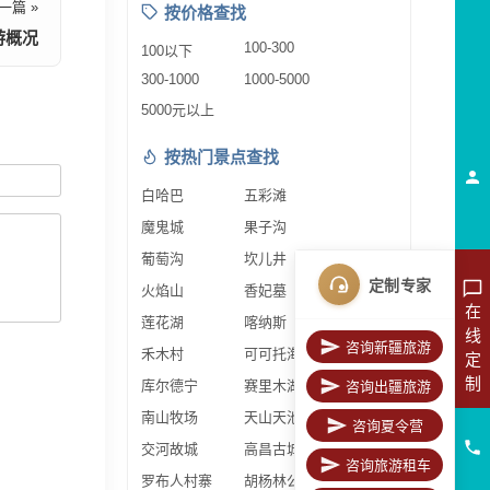
一篇 »
按价格查找
游概况
100-300
100以下
300-1000
1000-5000
5000元以上
按热门景点查找
白哈巴
五彩滩
魔鬼城
果子沟
葡萄沟
坎儿井
定制专家
火焰山
香妃墓
在
莲花湖
喀纳斯
线
咨询新疆旅游
禾木村
可可托海
定
制
库尔德宁
赛里木湖
咨询出疆旅游
南山牧场
天山天池
咨询夏令营
交河故城
高昌古城
咨询旅游租车
罗布人村寨
胡杨林公园