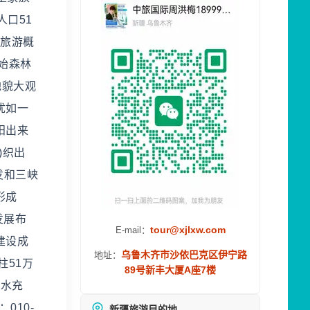
人口51
 旅游概
始森林
地貌大观
犹如一
阳出来
)织出
发和三峡
形成
发展布
tour@xjlxw.com
E-mail：
建设成
乌鲁木齐市沙依巴克区伊宁路
地址：
51万
89号新丰大厦A座7楼
雨水充
010-
新疆旅游目的地