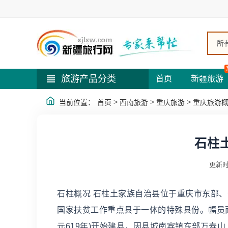
所
旅游产品分类
首页
新疆旅游
>
>
>
当前位置：
首页
西南旅游
重庆旅游
重庆旅游
石柱
更新时
石柱概况 石柱土家族自治县位于重庆市东部
国家扶贫工作重点县于一体的特殊县份。幅员面积
元619年)开始建县，因县城南宾镇东部万寿