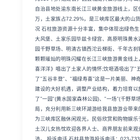
自治县地处渝东南长江三峡黄金旅游线上，区位优
万，土家族占72.29%，是三峡库区最大的山
况 石柱旅游资源十分丰富，集中体现出绿色
大风堡、土家乐园毕兹卡绿宫、高原明珠黄水
园千野草场、明清古镇西沱云梯街、千年古刹
颗颗璀灿的明珠闪耀在长江三峡旅游黄金线上
喜洋洋》唱出了土家人的情怀;饮咂酒吸出了"
了"五谷丰登"、"福绿寿喜"这是一片美丽、
建设的大好机遇，调整产业结构，着力培育以
了"一园"(黄水国家森林公园)、"一场"(千野草
局，充分利用新三峡环湖游给我县旅游业带来
为三峡库区融休闲观光，民俗欣赏和购物娱乐于
土汉儿女热忱欢迎各界人士、商界朋友前来观
沛。 投诉电话 石柱县旅游投诉电话：023-7333