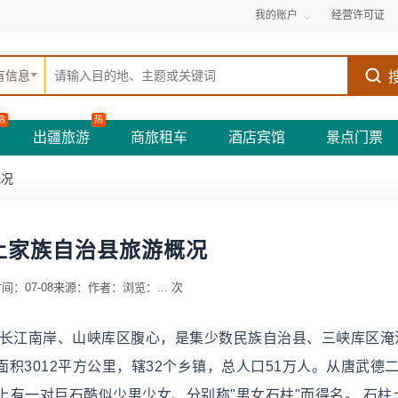
我的账户
经营许可证
有信息
热
热
出疆旅游
商旅租车
酒店宾馆
景点门票
概况
土家族自治县旅游概况
间：07-08
来源：
作者：
浏览：
...
次
、长江南岸、山峡库区腹心，是集少数民族自治县、三峡库区淹
3012平方公里，辖32个乡镇，总人口51万人。从唐武德二
山上有一对巨石酷似少男少女、分别称"男女石柱"而得名。 石柱