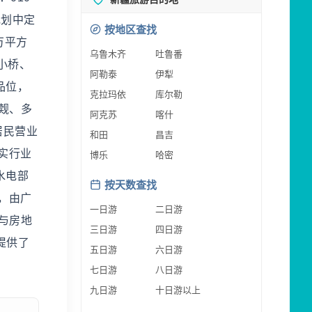
规划中定
按地区查找
万平方
乌鲁木齐
吐鲁番
小桥、
阿勒泰
伊犁
品位，
克拉玛依
库尔勒
觌、多
阿克苏
喀什
居民营业
和田
昌吉
实行业
博乐
哈密
水电部
按天数查找
，由广
一日游
二日游
与房地
三日游
四日游
提供了
五日游
六日游
七日游
八日游
九日游
十日游以上