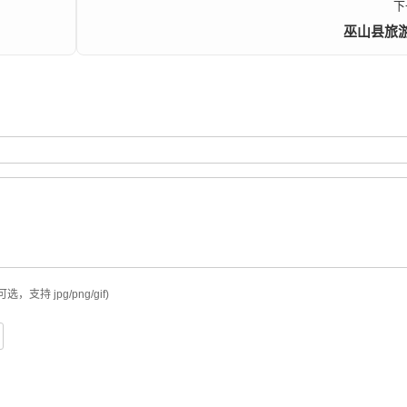
下
巫山县旅
可选，支持 jpg/png/gif)