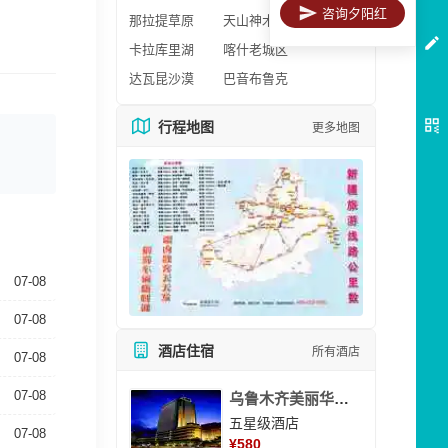
咨询夕阳红
那拉提草原
天山神木园
卡拉库里湖
喀什老城区
达瓦昆沙漠
巴音布鲁克
行程地图
更多地图
07-08
07-08
酒店住宿
所有酒店
07-08
07-08
乌鲁木齐美丽华大酒
五星级酒店
07-08
¥
580