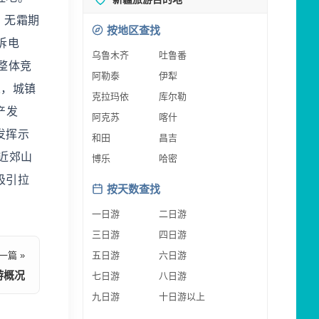
，无霜期
按地区查找
投诉电
乌鲁木齐
吐鲁番
和整体竞
阿勒泰
伊犁
人，城镇
克拉玛依
库尔勒
产发
阿克苏
喀什
发挥示
和田
昌吉
近郊山
博乐
哈密
吸引拉
按天数查找
一日游
二日游
三日游
四日游
一篇 »
五日游
六日游
游概况
七日游
八日游
九日游
十日游以上