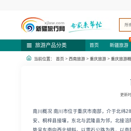
所
旅游产品分类
首页
新疆旅游
>
>
>
当前位置：
首页
西南旅游
重庆旅游
重庆旅游
更新时
南川概况 南川市位于重庆市南部，介于北纬28°46′
安、桐梓县接壤，东北与武隆县为邻，北接涪
势呈东南向西北倾斜。以雷石公路为界，以南