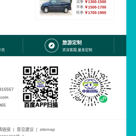
淡季:
￥1300-1500
平季:
￥1500-1700
旺季:
￥1700-1900
旅游定制
专员
资深客服,量身定制
15557
.com
065
情链接
|
意见建议
|
sitemap