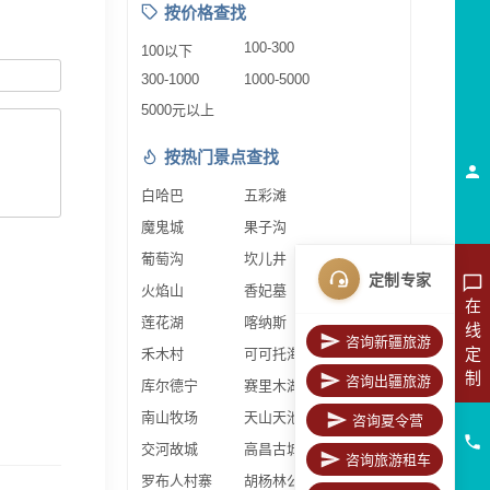
按价格查找
100-300
100以下
300-1000
1000-5000
5000元以上
按热门景点查找
白哈巴
五彩滩
魔鬼城
果子沟
葡萄沟
坎儿井
定制专家
火焰山
香妃墓
在
莲花湖
喀纳斯
线
咨询新疆旅游
定
禾木村
可可托海
制
咨询出疆旅游
库尔德宁
赛里木湖
南山牧场
天山天池
咨询夏令营
交河故城
高昌古城
咨询旅游租车
罗布人村寨
胡杨林公园