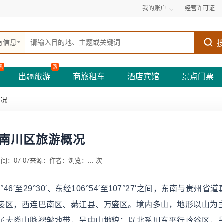
我的账户
经营许可证
有信息
热
热
出疆旅游
商旅租车
酒店宾馆
景点门票
概况
南川区旅游概况
间：07-07
来源：
作者：
浏览：
...
次
至29°30′、东经106°54′至107°27′之间，东南与贵州省
陵区，西连巴南区、綦江县、万盛区。境内多山，地形以山为
属大娄山脉褶皱地带，呈中山地貌；以北系川东平行岭谷区，