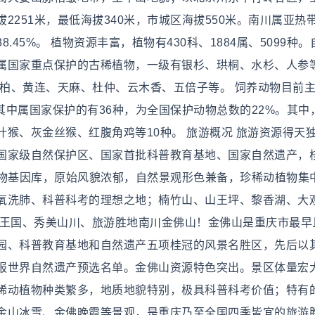
251米，最低海拔340米，市城区海拔550米。南川属亚热
.45%。 植物资源丰富，植物有430科、1884属、5099种
属国家重点保护的古稀植物，一级有银杉、珙桐、水杉、人参
黄柏、黄连、天麻、杜仲、云木香、五倍子等。 饲养动物目前
，其中属国家保护的有36种，为全国保护动物总数的22%。其中
猴、灰金丝猴、红腹角鸡等10种。 旅游概况 旅游资源得天
国家级自然保护区、国家首批科普教育基地、国家自然遗产，
为生物基因库，原始风貌浓郁，自然景观形色兼备，珍稀动植物集
氧洗肺、科普科考的理想之地；楠竹山、山王坪、黎香湖、大
物王国、秀美山川、旅游胜地南川金佛山！金佛山是重庆市最早
园、科普教育基地和自然遗产五项桂冠的风景名胜区，先后以
报世界自然遗产预选名单。金佛山资源特色突出。景区体量宏
稀动植物种类繁多，地质地貌特别，极具科普科考价值；特有
金山冰雪、金佛晚霞等景观，是重庆乃至全国四季皆宜的旅游