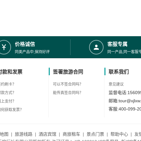
价格诚信
客服专属
同类产品中,保持好评
同一产品,同一客服
付款和发票
签署旅游合同
联系我们
签约刷卡？
可以不签合同吗？
意见建议
监督电话:156099
付款方式？
能传真签合同吗？
邮箱:tour@xjlxw
网上支付？
客服:400-099-2
如何获取发票？
地图
|
旅游线路
|
酒店宾馆
|
商旅租车
|
景点门票
|
帮助中心
|
友