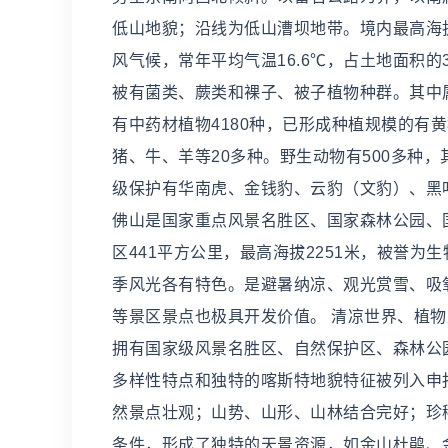
低山地貌；沿线为低山漕坝地带。境内最高海拔2
风气候，常年平均气温16.6℃，占土地面积的38
被有菌类、蕨类和裸子、被子植物种群。其中
有中药材植物4180种，已形成种植规模的有
猪、牛、羊等20多种。野生动物有500多种
级保护有华南虎、金钱豹、云豹（文豹）、黑叶
佛山是国家重点风景名胜区、国家森林公园、
区441平方公里，最高海拔2251米，被誉
季风光各有特色。是避暑纳凉、观光赏雪、吸
等景区景点也极具开发价值。 清凉世界、植
拥有国家级风景名胜区、自然保护区、森林公
多样性特点和独特的喀斯特地貌特征被列入申
然景点壮观；山势、山形、山林结合完好；珍
条件，形成了独特的天景资源，如金山杜鹃、