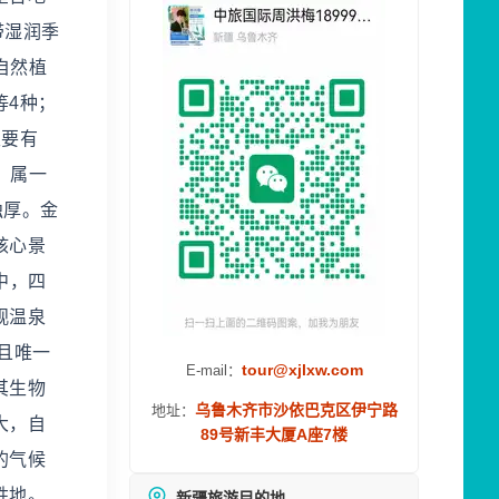
带湿润季
。自然植
等4种；
主要有
，属一
独厚。金
核心景
中，四
观温泉
且唯一
tour@xjlxw.com
E-mail：
其生物
乌鲁木齐市沙依巴克区伊宁路
地址：
大，自
89号新丰大厦A座7楼
的气候
胜地。
新疆旅游目的地