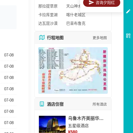
咨询夕阳红
那拉提草原
天山神木园
卡拉库里湖
喀什老城区
达瓦昆沙漠
巴音布鲁克
行程地图
更多地图
07-08
07-08
07-08
07-08
07-08
酒店住宿
所有酒店
07-08
乌鲁木齐美丽华大酒
07-08
五星级酒店
¥
580