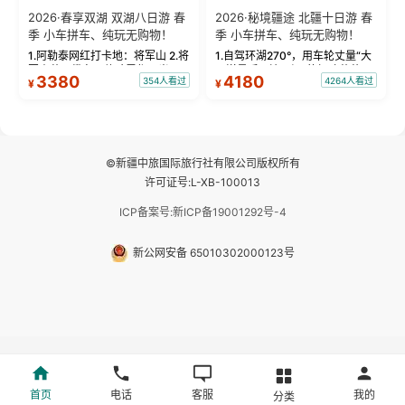
2026·春享双湖 双湖八日游 春
2026·秘境疆途 北疆十日游 春
季 小车拼车、纯玩无购物！
季 小车拼车、纯玩无购物！
1.阿勒泰网红打卡地：将军山 2.将
1.自驾环湖270°，用车轮丈量“大
军山落日缆车，体验雪都风光 3.
西洋最后一滴眼泪”的极致蔚蓝，
3380
4180
354人看过
4264人看过
¥
¥
将军山，夕阳派对，蹦迪party 4.
让雪山、花海与深邃湖水在转弯
自驾赛里木湖360°环湖 5.二进赛
间连成自由的画卷。 2.特别赠送
湖随心游，邂逅湖畔日出浪漫...
那拉提景区3公里内，落地窗三钻
民宿 3.那...
©新疆中旅国际旅行社有限公司版权所有
许可证号:L-XB-100013
ICP备案号:新ICP备19001292号-4
新公网安备 65010302000123号
首页
电话
客服
我的
分类