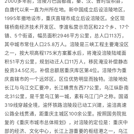
2000多年前，涪陵为巴国都城，秦、汉、晋时设枳县，
自唐代以来一直为州所在地。新中国成立后设涪陵地区，
1995年撤地设市，重庆直辖市成立后设涪陵区。全区现
辖桥南经济技术开发区、李渡私营示范区和22个乡、17个
镇、5个街道，幅员面积2946平方公里，总人口113万，
其中城市常住人口25.8万人。涪陵是三峡工程主要淹没区
之一，按大坝高程175米方案蓄水后，将淹没涪陵陆域面
积51平方公里，规划动迁人口11万人，移民淹没补偿静态
投资34.5亿元，补偿总额居重庆库区第4位。涪陵作为重
庆直辖市的一个远郊区，区位优势明显而独特。涪陵地处
长江与乌江交汇要冲，长江横贯东西77公里，乌江纵卧南
北31公里，是千里乌江第一城，素有乌江门户之称。国道
319线穿越全境，渝怀铁路涪陵段已动工兴建，渝涪高速
公路全线贯通，距重庆主城区100余公里。按照国务院批
复的《重庆市城市总体规划》，对涪陵的定位是：重庆中
部的经济、文化中心，长江上游重要的枢纽港之一，乌江