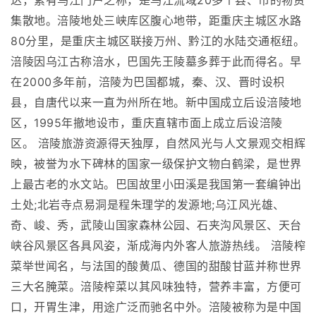
达，素有乌江门户之称，是乌江流域20多个县、市的物资
集散地。涪陵地处三峡库区腹心地带，距重庆主城区水路
80分里，是重庆主城区联接万州、黔江的水陆交通枢纽。
涪陵因乌江古称涪水，巴国先王陵墓多葬于此而得名。早
在2000多年前，涪陵为巴国都城，秦、汉、晋时设枳
县，自唐代以来一直为州所在地。新中国成立后设涪陵地
区，1995年撤地设市，重庆直辖市面上成立后设涪陵
区。 涪陵旅游资源得天独厚，自然风光与人文景观交相辉
映，被誉为水下碑林的国家一级保护文物白鹤梁，是世界
上最古老的水文站。巴国故里小田溪是我国第一套编钟出
土处;北岩寺点易洞是程朱理学的发源地;乌江风光雄、
奇、峻、秀，武陵山国家森林公园、石夹沟风景区、天台
峡谷风景区各具风姿，渐成海内外客人旅游热线。 涪陵榨
菜举世闻名，与法国的酸黄瓜、德国的甜酸甘蓝并称世界
三大名腌菜。涪陵榨菜以其风味独特，营养丰富，方便可
口，开胃生津，用途广泛而驰名中外。涪陵被称为是中国