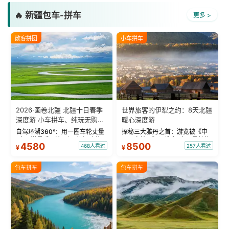
🔥 新疆包车-拼车
更多 >
散客拼团
小车拼车
2026·画卷北疆 北疆十日春季
世界旅客的伊犁之约：8天北疆
深度游 小车拼车、纯玩无购
暖心深度游
物！
自驾环湖360°：用一圈车轮丈量
探秘三大雅丹之首：游览被《中
“大西洋最后一滴眼泪”的极致蔚
国国家地理》评选为“中国最美的
4580
8500
468人看过
257人看过
¥
¥
蓝。 赛湖旅拍：甄选多款风格服
三大雅丹”第一名的克拉玛依魔鬼
饰，9张精修美照，定格赛里木湖
城。 中国第一村：探访仅存的图
绝美瞬间。 赛湖坦克300跟车视
瓦人最大村落——禾木村，欣赏
包车拼车
包车拼车
频：专业摄影师...
晨雾与小木...