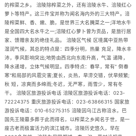
的榨菜之乡。 涪陵除榨菜之外，还有涪陵水牛、涪陵红心
萝卜等特产。这三件宝并称为闻名海内外的三大特产。涪
陵榨菜鲜、香、嫩、脆，是世界三大名腌菜之一;洋地水牛
是全国四大名水牛之一;涪陵红心萝卜曾为贡品，是旅行居
家、馈赠亲友的绝佳礼品。 涪陵区气候 区境属中亚热带
湿润气候，其总的特点是：四季分明，热量 充足，降水丰
沛，季风影响突出;地势由西北向东南升高，气温 递降，
降水递增，立体气候明显。四季特点：春早，常有" 倒春
寒"和局部的风雹灾害;夏长，炎热，旱涝交错，伏旱频繁;
秋 短，凉爽而多绵雨;冬迟，无严寒，雨雪少，常有冬
干。 涪陵区旅游投诉电话 涪陵区旅游投诉电话：023-
72224375 重庆旅游投诉电话：023-63866315 国家旅
游投诉电话：010-65275315 涪陵因乌江古称涪水，巴
国先王陵墓多葬于此而得名，以榨菜之乡闻名于世，是一
座古老而极富活力的滨江城市。涪陵历史悠久，早在