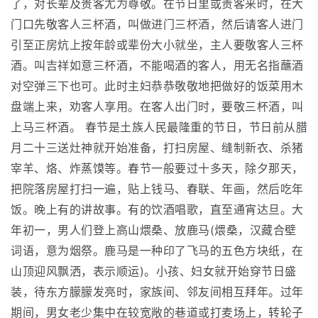
了，对长辈及贵客尤为尊敬。在节日里或责客来时，在大
门口先敬客人三杯酒，叫做进门三杯酒，然后请客人进门
引至正房炕上按年龄或辈份大小就坐，主人要敬客人三杯
酒。叫吉祥如意三杯酒，不能喝酒的客人，用无名指蘸酒
对空弹三下也可。此时主妇恭恭敬敬地把做好的饭菜用木
盘端上来，劝客人享用。在客人出门时，要敬三杯酒，叫
上马三杯酒。 春节是土族人民最隆重的节日，节日前从腊
月二十三送灶神就开始准备，打扫房屋、缝制新衣、杀猪
宰羊、烙、炸蒸馍等。春节一般要过十多天，除夕那天，
把院落房屋打扫一遍，贴上钱马、春联、年画，然后吃年
饭。晚上有的讲故事。有的饮酒唱歌，直至通宵达旦。大
年初一，男人们登上高山煨桑、放鹿马(煨桑，汉藏合壁
词语，意为烟祭。鹿马是一种印了飞马的五色方块纸，在
山顶迎风飘洒，表示顺运)。小孩、妇女就开始穿节日盛
装，待东方朦朦发亮时，家族间、邻友间相互拜年。过年
期间，男女老少集中在较宽敞的巷道或打麦场上，转轮子