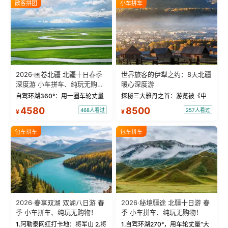
散客拼团
小车拼车
2026·画卷北疆 北疆十日春季
世界旅客的伊犁之约：8天北疆
深度游 小车拼车、纯玩无购
暖心深度游
物！
自驾环湖360°：用一圈车轮丈量
探秘三大雅丹之首：游览被《中
“大西洋最后一滴眼泪”的极致蔚
国国家地理》评选为“中国最美的
4580
8500
468人看过
257人看过
¥
¥
蓝。 赛湖旅拍：甄选多款风格服
三大雅丹”第一名的克拉玛依魔鬼
饰，9张精修美照，定格赛里木湖
城。 中国第一村：探访仅存的图
绝美瞬间。 赛湖坦克300跟车视
瓦人最大村落——禾木村，欣赏
包车拼车
包车拼车
频：专业摄影师...
晨雾与小木...
2026·春享双湖 双湖八日游 春
2026·秘境疆途 北疆十日游 春
季 小车拼车、纯玩无购物！
季 小车拼车、纯玩无购物！
1.阿勒泰网红打卡地：将军山 2.将
1.自驾环湖270°，用车轮丈量“大