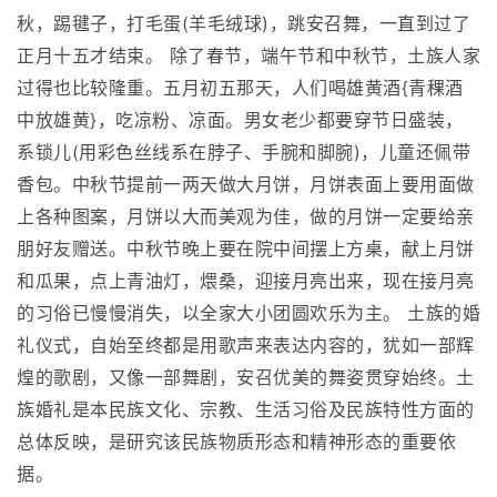
秋，踢毽子，打毛蛋(羊毛绒球)，跳安召舞，一直到过了
正月十五才结束。 除了春节，端午节和中秋节，土族人家
过得也比较隆重。五月初五那天，人们喝雄黄酒{青稞酒
中放雄黄}，吃凉粉、凉面。男女老少都要穿节日盛装，
系锁儿(用彩色丝线系在脖子、手腕和脚腕)，儿童还佩带
香包。中秋节提前一两天做大月饼，月饼表面上要用面做
上各种图案，月饼以大而美观为佳，做的月饼一定要给亲
朋好友赠送。中秋节晚上要在院中间摆上方桌，献上月饼
和瓜果，点上青油灯，煨桑，迎接月亮出来，现在接月亮
的习俗已慢慢消失，以全家大小团圆欢乐为主。 土族的婚
礼仪式，自始至终都是用歌声来表达内容的，犹如一部辉
煌的歌剧，又像一部舞剧，安召优美的舞姿贯穿始终。土
族婚礼是本民族文化、宗教、生活习俗及民族特性方面的
总体反映，是研究该民族物质形态和精神形态的重要依
据。