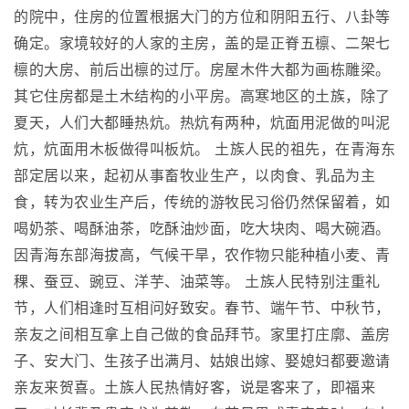
的院中，住房的位置根据大门的方位和阴阳五行、八卦等
确定。家境较好的人家的主房，盖的是正脊五檩、二架七
檩的大房、前后出檩的过厅。房屋木件大都为画栋雕梁。
其它住房都是土木结构的小平房。高寒地区的土族，除了
夏天，人们大都睡热炕。热炕有两种，炕面用泥做的叫泥
炕，炕面用木板做得叫板炕。 土族人民的祖先，在青海东
部定居以来，起初从事畜牧业生产，以肉食、乳品为主
食，转为农业生产后，传统的游牧民习俗仍然保留着，如
喝奶茶、喝酥油茶，吃酥油炒面，吃大块肉、喝大碗酒。
因青海东部海拔高，气候干旱，农作物只能种植小麦、青
稞、蚕豆、豌豆、洋芋、油菜等。 土族人民特别注重礼
节，人们相逢时互相问好致安。春节、端午节、中秋节，
亲友之间相互拿上自己做的食品拜节。家里打庄廓、盖房
子、安大门、生孩子出满月、姑娘出嫁、娶媳妇都要邀请
亲友来贺喜。土族人民热情好客，说是客来了，即福来