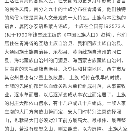
生活在青海的各族人民，在长期的历史岁月中形成了各自
的民俗风情。百分之九十的土族分布在青海省。他们独特
的风俗习惯是青海人文景观的一大特色。土族有本民族的
语言，属阿尔泰语系蒙古语族。 土族在全国有192573人
(见于1990年钱雪源主编的《中国民族人口》资料)，他们
居住在青海省的互助土族自治县、民和回族土族自治县、
大通回族土族自治县、乐都县、黄南藏族自治州的同仁
县、海北藏族自治州的门源县、海西蒙古族藏族自治州，
甘肃省的天祝藏族自治县、永登县和甘南地区、西宁市及
其它州县也有少量土族散居。 土族 相传在很早的时候，
土族的先民们都是以血缘关系为单位组成村落，从事畜牧
业，逐水草而居。以后逐渐变成从事农业而定居了。土族
的村庄大都依山傍水，有十几户或几十户组成。土族人家
庄廓的大门方向依山势而定，安大门时特别注意选择照
山，也就是大门必须对准正前方最高大、最雄伟、最完整
的山，若没有理想之山，则立照壁，以为屏障。 土族人家