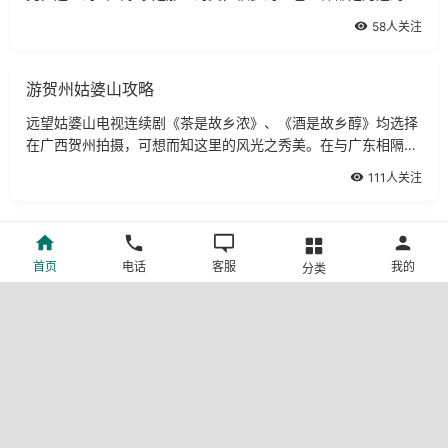
山水水慕名而来的吧！来到阳朔，若只停留一两天，会觉得时间
58人关注
太匆忙。在阳朔的酒店多住了几日，玩
游贺州姑婆山攻略
远望姑婆山电视连续剧《茶是故乡浓》、《酒是故乡醇》均选择
在广西贺州拍摄，可想而知这里的风光之秀美。在与广东相隔的
地方，有着这样的乡村风情，让人耳目一新。远望姑婆山电视连
111人关注
续剧《茶是故乡浓》、《酒是故乡醇
醉情山水间：梧州游记
首页
电话
客服
我的
分类
系龙洲美景梧州山青水秀，风光旖旎。主要景点有：中国骑楼博
物城、宋明清建筑文物龙母太庙、全国最早建成的中山纪念堂、
被苏东坡赞誉为“鸳鸯秀水世无双”的鸳鸯江、自治区级风景名胜
83人关注
区白云山公园、佛教庙宇四恩寺、
徒步漓江,栖身水墨自然
最美不过漓江水“漓江的水真静啊，静得让你感觉不到它在流
动；漓江的水真清啊，清得可以看见江底的沙石；漓江的水真绿