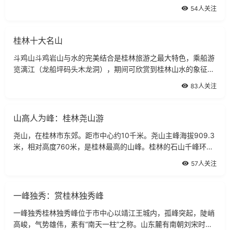
心，包含周围12个县，有浩瀚苍翠的原始森林，雄奇险峻的峰峦
54人关注
幽谷，激流奔腾的溪泉瀑布，天下奇绝
桂林十大名山
斗鸡山斗鸡岩山与水的完美结合是桂林旅游之最大特色，乘船游
览漓江（龙船坪码头木龙洞），期间可欣赏到桂林山水的象征象
鼻山，伏波山、叠彩山、穿山、塔山斗鸡山、骆驼过江、七星
83人关注
山、老人山等等
山高人为峰：桂林尧山游
尧山，在桂林市东郊。距市中心约10千米。尧山主峰海拔909.3
米，相对高度760米，是桂林最高的山峰。桂林的石山千峰环
野，唯尧山为土岭，岗峦起伏，高大雄浑，气势磅礴，绵亘数十
57人关注
里，状如伏牛，俗名牛山。尧山西坡秦
一峰独秀：赏桂林独秀峰
一峰独秀桂林独秀峰位于市中心以靖江王城内，孤峰突起，陡峭
高峻，气势雄伟，素有“南天一柱”之称。山东麓有南朝刘宋时文