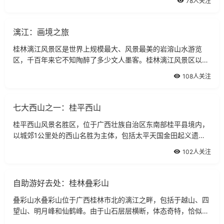
78人关注
200米，高出水面55米，长108米，宽
漓江：画境之旅
桂林漓江风景区是世界上规模最大、风景最美的岩溶山水游览
区，千百年来它不知陶醉了多少文人墨客。桂林漓江风景区以桂
林市为中心，北起兴安灵渠，南至阳朔，由漓江一水相连。桂林
108人关注
山水向以“山青、水秀，洞奇”三绝闻
七大西山之一：桂平西山
桂平西山风景名胜区，位于广西壮族自治区东南部桂平县境内，
以城郊1公里处的西山名胜为主体，包括太平天国金田起义遗
址，太平山动植物自然保护区，紫荆山壮村瑶寨风情，天南福地
102人关注
洞天罗丛岩及白石洞天、麻洞荔枝之乡
自助游好去处：桂林叠彩山
叠彩山水叠彩山位于广西桂林市北的漓江之畔，包括于越山、四
望山、明月峰和仙鹤峰。由于山石层层横断，体态奇特，恰似锦
锻堆叠，因而得名“叠彩山”。又由于山中有个四季生风的洞，也