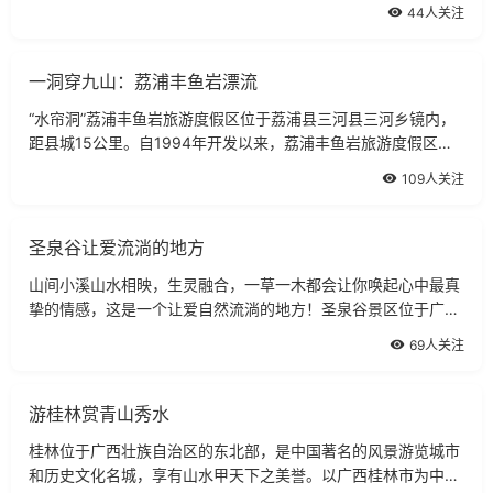
故又名“穿岩”,穿山也因此而得名。穿山有大小30多个岩洞,其中
44人关注
最美的要数1979年发现的穿山
一洞穿九山：荔浦丰鱼岩漂流
“水帘洞”荔浦丰鱼岩旅游度假区位于荔浦县三河县三河乡镜内，
距县城15公里。自1994年开发以来，荔浦丰鱼岩旅游度假区，
大力发展旅游业，成功地将自然景观游，名胜古迹和民族风情游
109人关注
融为一体，形成了一道亮丽的风景线
圣泉谷让爱流淌的地方
山间小溪山水相映，生灵融合，一草一木都会让你唤起心中最真
挚的情感，这是一个让爱自然流淌的地方！圣泉谷景区位于广西
崇左市大新县，占地约500亩，峡谷长1.5公里。在明仕田园上游
69人关注
6公里处，距离南宁市区200公里，距
游桂林赏青山秀水
桂林位于广西壮族自治区的东北部，是中国著名的风景游览城市
和历史文化名城，享有山水甲天下之美誉。以广西桂林市为中