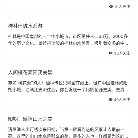
学家颜延元读书岩，为桂林最古老的名人胜迹。颜曾写下“未若
41人关注
独秀者，峨峨郛吧间”的佳
桂林环城水系游
桂林是中国南部的一个中小城市，市区常住人口66万。2000多
年的历史文化、鬼斧神功般的桂林山水美景，吸引着众多的中外
游客，素有甲天下之美称的桂林，让您高兴而来，满意而归。为
33人关注
了不影响桂林那秀丽的山水风光，城市
人间桃花源阳朔美景
宛如“桃花源”的人间仙境传说只能留在纸上，但在中国桂林的阳
朔小城，沿漓江支流往西，你会发现一个比桃花源更美、更真实
的地方，那里至今不通汽车，即使专程到桂林旅游的人们也未必
40人关注
听说或光顾，却被热爱旅游的“徒
阳朔：感悟山水之美
清晨渔人出行初次来阳朔，当第一眼看到这的风景让人眼前一
亮。这里的山山水水是那么的美，很多的人也一样都是为这的山