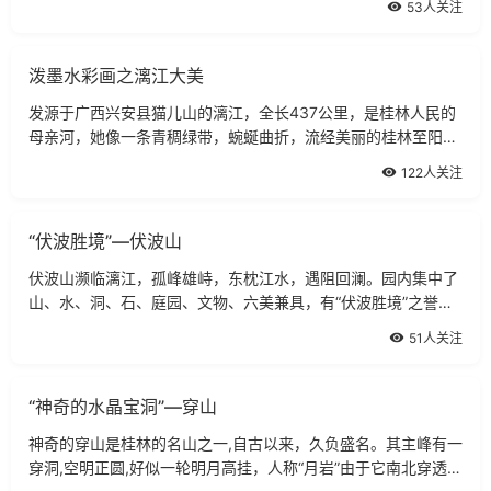
53人关注
叫它作风洞山。山的南麓有登山古
泼墨水彩画之漓江大美
发源于广西兴安县猫儿山的漓江，全长437公里，是桂林人民的
母亲河，她像一条青稠绿带，蜿蜒曲折，流经美丽的桂林至阳
朔，然后在广西的梧州汇入珠江。泼墨山水漓江“桂林山水甲天
122人关注
下”，它以“山青、水
“伏波胜境”—伏波山
伏波山濒临漓江，孤峰雄峙，东枕江水，遇阻回澜。园内集中了
山、水、洞、石、庭园、文物、六美兼具，有“伏波胜境”之誉。
伏波山位于漓江之滨，孤峰雄峙，半枕陆地，半插江潭，遏阻洄
51人关注
澜，故以为名。又因汉伏波将军马
“神奇的水晶宝洞”—穿山
神奇的穿山是桂林的名山之一,自古以来，久负盛名。其主峰有一
穿洞,空明正圆,好似一轮明月高挂，人称“月岩”由于它南北穿透,