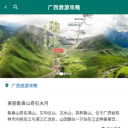
广西旅游攻略
广西旅游攻略
美丽象鼻山奇石水月
象鼻山原名漓山，又叫仪山、沉水山，简称象山，位于广西省桂
林市内桃花江与漓江汇流处，山因酷似一只站在江边伸鼻豪饮漓
江甘泉的巨象而得名，被人们称为桂林山水的象征。象鼻山海拔